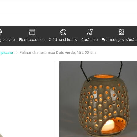
i servire
Electrocasnice
Grădina şi hobby
Curățenie
Frumuseţe şi sănăt
ampioane
Felinar din ceramică Dots verde, 15 x 23 cm