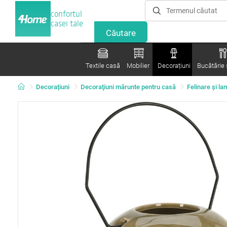
confortul
casei tale
Textile casă
Mobilier
Decorațiuni
Bucătărie ș
Decorațiuni
Decoraţiuni mărunte pentru casă
Felinare şi l