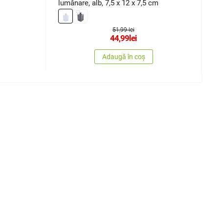
lumânare, alb, 7,5 x 12 x 7,5 cm
v
51,99 lei
44,99
lei
Adaugă în coș