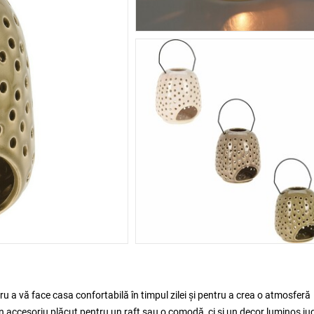
u a vă face casa confortabilă în timpul zilei și pentru a crea o atmosferă
n accesoriu plăcut pentru un raft sau o comodă, ci și un decor luminos ju