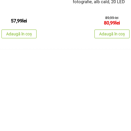
fotografie, alb cald, 20 LED
89,99 lei
57,99
lei
80,99
lei
Adaugă în coș
Adaugă în coș