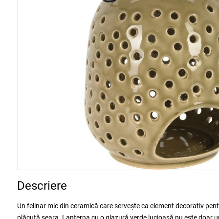
Descriere
Un felinar mic din ceramică care servește ca element decorativ pentr
plăcută seara. Lanterna cu o glazură verde lucioasă nu este doar u