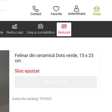
Autentificare
Contact
Favorite
Coşul
ate
Pentru copii
Voiaj și cumpărături
Reduceri
Felinar din ceramică Dots verde, 15 x 23
cm
Stoc epuizat
Adaugă în coș
Codul de catalog:
707602