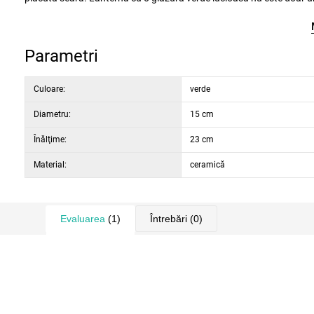
datorită micilor găuri rotunde din jurul perimetrului lanternei. Atu
este introdusă în felinar, pe perete se desenează un model decorativ
dotat cu un mâner pentru transport ușor.
Parametri
Culoare:
verde
Diametru:
15 cm
Înălţime:
23 cm
Material:
ceramică
Evaluarea
(1)
Întrebări
(0)