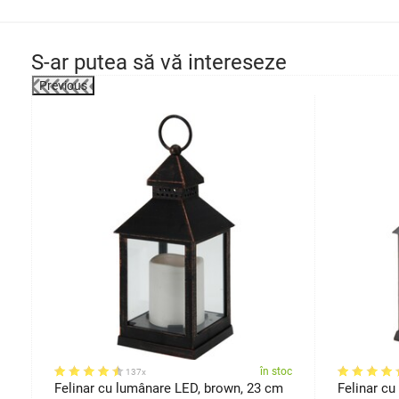
S-ar putea să vă intereseze
Previous
-51%
oc
în stoc
137x
Felinar cu lumânare LED, brown, 23 cm
Felinar cu