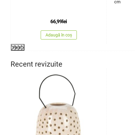
cm
66,99
lei
Adaugă în coș
Next
Recent revizuite