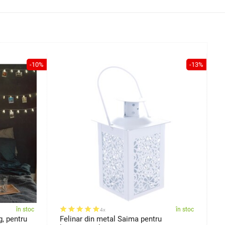
-10%
-13%
în stoc
în stoc
4x
, pentru
Felinar din metal Saima pentru
L