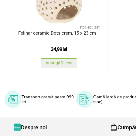
stoc epuizat
Felinar ceramic Dots crem, 15 x 23 cm
34,99
lei
Adaugă în coș
Transport gratuit peste 999
Gamă largă de produs
lei
stoc)
Despre noi
Cumpăr