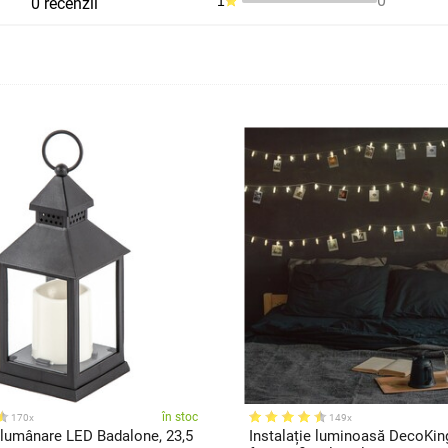
0
1
0 recenzii
în stoc
170x
149x
 lumânare LED Badalone, 23,5
Instalație luminoasă DecoKing