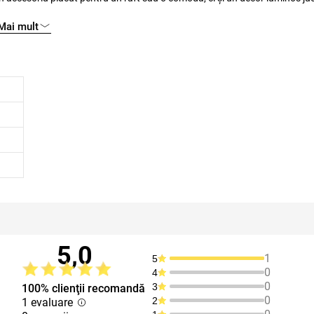
nci când o lumânare de tip pastilă sau o lumânare LED cu o flacără pâlpâit
Mai mult
 cu lumini și umbre datorită suprafeței perforate. Felinarul este, de asem
5,0
1
5
0
4
0
3
100% clienţii recomandă
0
2
1 evaluare