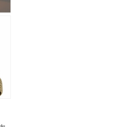
căuș,