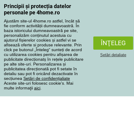
Reclamaţii
Principii și protecția datelor
Retragere de la contract
personale pe 4home.ro
Regulile de procesare a recenziilor
Ajustăm site-ul 4home.ro astfel, încât să
fie conform activității dumneavoastră. În
baza istoricului dumneavoastră pe site,
Metode de transport
personalizăm conținutul acestuia cu
ajutorul fișierelor cookies și astfel vi se
ÎNŢELEG
afisează oferte si produse relevante. Prin
click pe butonul „Înteleg“ sunteți de acord
Metode de plată
cu utilizarea cookies pentru afișarea de
Setări detaliate
publicitate direcționatș în rețele publicitare
pe alte site-uri. Personalizarea și
publicitatea direcționată pot fi setate în
detaliu sau pot fi oricând dezactivate în
Magazin de încredere
secțiunea
Setări de confidențialiate
Aceste site-uri folosesc cookie's. Mai
multe informaţii
aici
.
Protecţia datelor cu caracter personal
Toate drepturile rezervate © 2004-2026 4home, a.s.