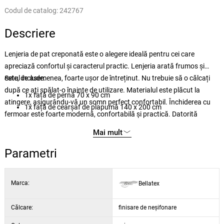
Codul de catalog:
242767
Descriere
Lenjeria de pat creponată este o alegere ideală pentru cei care
apreciază confortul și caracterul practic. Lenjeria arată frumos și
este, de asemenea, foarte ușor de întreținut. Nu trebuie să o călcați
Setul include:
după ce ați spălat-o înainte de utilizare. Materialul este plăcut la
1x față de pernă 70 x 90 cm
atingere, asigurându-vă un somn perfect confortabil. Închiderea cu
1x față de cearșaf de plapumă 140 x 200 cm
fermoar este foarte modernă, confortabilă și practică. Datorită
posibilei abraziuni a culorilor în mașina de spălat automată, vă
Mai mult
recomandăm să spălați așternuturile pe partea inversă.
Parametri
Marca:
Bellatex
Călcare:
finisare de neșifonare