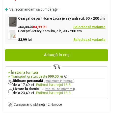
Vă recomandăm să cumpărați
Cearșaf de pa 4Home Lycra jersey antracit, 90 x 200 cm
105,99 lei
84,99 lei
Selectează varianta
Cearşaf Jersey Kamilka, alb, 90 x 200 cm
83,99 lei
Selectează varianta
Adaugă în coș
În stoc la furnizor
Transport gratuit peste 999,00 lei
Ridicare personală
(mai multe informații)
de la 17,49 lei
|
Estimat livrare
joi 13.8.
Livrare la domiciliu
(mai multe informații)
de la 23,49 lei
|
Estimat livrare
joi 13.8.
Cumpărând obţineţi
42 Norocei