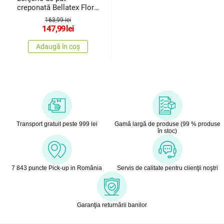
creponată Bellatex Flori
gri, alb,140 x 200 cm, 70
163,99 lei
x 90 cm
147,99
lei
Adaugă în coș
Transport gratuit peste 999 lei
Gamă largă de produse (99 % produse
în stoc)
7 843 puncte Pick-up in România
Servis de calitate pentru clienţii noştri
Garanţia returnării banilor