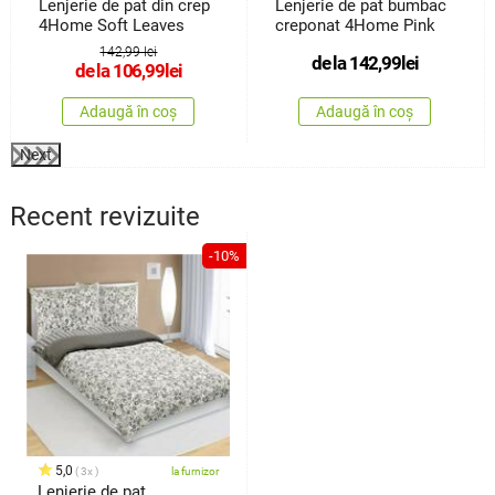
Lenjerie de pat din crep
Lenjerie de pat bumbac
4Home Soft Leaves
creponat 4Home Pink
142,99 lei
de la
142,99
lei
de la
106,99
lei
Adaugă în coș
Adaugă în coș
Next
Recent revizuite
-10%
5,0
3x
la furnizor
Lenjerie de pat