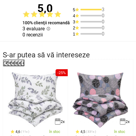
5,0
3
5
0
4
0
3
100% clienţii recomandă
0
2
3 evaluare
0
1
0 recenzii
S-ar putea să vă intereseze
Previous
%
-25%
2x
2x
4,6
în stoc
4,5
în stoc
11x
331x