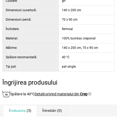
Culoare:
gri
Dimensiuni cuvertură:
140 x 200 cm
Dimensiuni pernă:
70 x 90 cm
Închidere:
fermoal
Material:
100% bumbac creponat
Mărime:
140 x 200 cm, 70 x 90 cm
Spălare recomandată:
40 °C
Tip pat:
pat single
Îngrijirea produsului
Spălare la 40°C
Detalii privind materialul din
Crep
Evaluarea
(3)
Întrebări
(0)