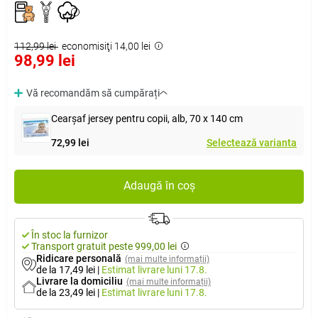
112,99 lei
economisiţi 14,00 lei
98,99 lei
Vă recomandăm să cumpărați
Cearşaf jersey pentru copii, alb, 70 x 140 cm
72,99 lei
Selectează varianta
Adaugă în coș
În stoc la furnizor
Transport gratuit peste 999,00 lei
Ridicare personală
(mai multe informații)
de la 17,49 lei
|
Estimat livrare
luni 17.8.
Livrare la domiciliu
(mai multe informații)
de la 23,49 lei
|
Estimat livrare
luni 17.8.