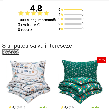
4,8
3
5
0
4
0
3
100% clienţii recomandă
0
2
3 evaluare
0
1
0 recenzii
S-ar putea să vă intereseze
Previous
%
-20%
4,8
în stoc
4,9
în stoc
141x
24x