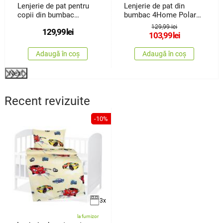
Lenjerie de pat pentru
Lenjerie de pat din
copii din bumbac
bumbac 4Home Polar
4Home Happy train, 140
Bear, 140 x200 cm, 70 x
129,99 lei
129,99
lei
x 200 cm, 70 x 90 cm
90 cm
103,99
lei
Adaugă în coș
Adaugă în coș
Next
Recent revizuite
-10%
3x
la furnizor