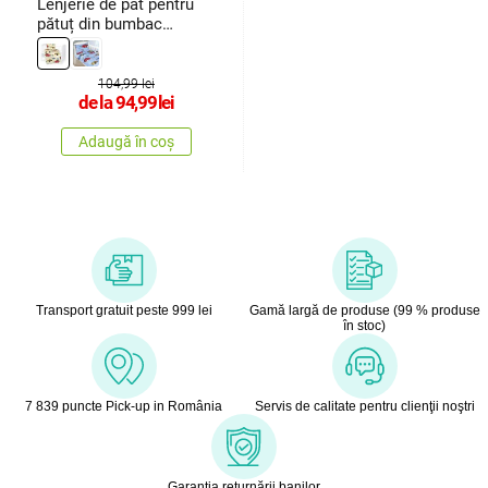
Lenjerie de pat pentru
pătuț din bumbac
Bellatex
104,99 lei
de la
94,99
lei
Adaugă în coș
Transport gratuit peste 999 lei
Gamă largă de produse (99 % produse
în stoc)
7 839 puncte Pick-up in România
Servis de calitate pentru clienţii noştri
Garanţia returnării banilor