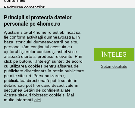
Contul meu
Revizuirea comenzilor
Reclamaţii
Principii și protecția datelor
Retragere de la contract
personale pe 4home.ro
Regulile de procesare a recenziilor
Ajustăm site-ul 4home.ro astfel, încât să
fie conform activității dumneavoastră. În
baza istoricului dumneavoastră pe site,
Metode de transport
personalizăm conținutul acestuia cu
ajutorul fișierelor cookies și astfel vi se
ÎNŢELEG
afisează oferte si produse relevante. Prin
click pe butonul „Înteleg“ sunteți de acord
Metode de plată
cu utilizarea cookies pentru afișarea de
Setări detaliate
publicitate direcționatș în rețele publicitare
pe alte site-uri. Personalizarea și
publicitatea direcționată pot fi setate în
detaliu sau pot fi oricând dezactivate în
Magazin de încredere
secțiunea
Setări de confidențialiate
Aceste site-uri folosesc cookie's. Mai
multe informaţii
aici
.
Protecţia datelor cu caracter personal