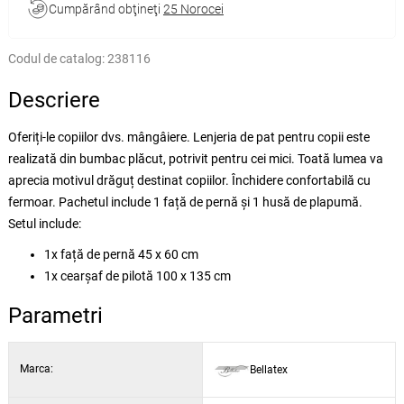
Cumpărând obţineţi
25 Norocei
Codul de catalog:
238116
Descriere
Oferiți-le copiilor dvs. mângâiere. Lenjeria de pat pentru copii este
realizată din bumbac plăcut, potrivit pentru cei mici. Toată lumea va
aprecia motivul drăguț destinat copiilor. Închidere confortabilă cu
fermoar. Pachetul include 1 față de pernă și 1 husă de plapumă.
Setul include:
1x față de pernă 45 x 60 cm
1x cearșaf de pilotă 100 x 135 cm
Parametri
Marca:
Bellatex