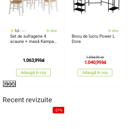
5,0
în stoc
în stoc
1x
Set de sufragerie 4
Birou de lucru Power L
scaune + masă Kampali,
Dore
alb
1.094,99 lei
1.063,99
lei
1.040,99
lei
Adaugă în coș
Adaugă în coș
Next
Recent revizuite
-21%