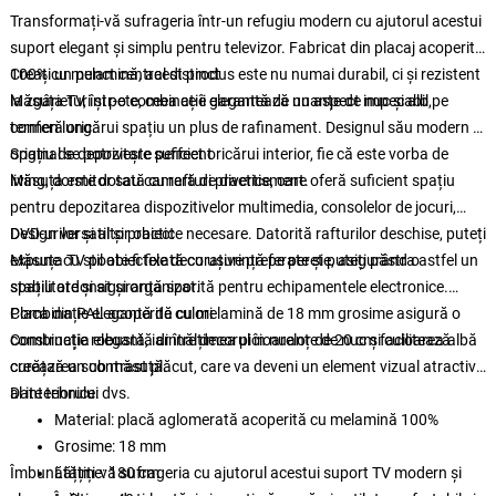
Transformați-vă sufrageria într-un refugiu modern cu ajutorul acestui
suport elegant și simplu pentru televizor. Fabricat din placaj acoperit
100% cu melamină, acest produs este nu numai durabil, ci și rezistent
Creați un punct central distinct
la zgârieturi și pete, ceea ce îi garantează un aspect impecabil pe
Măsuța TV, într-o combinație elegantă de nuanțe de nuc și alb,
termen lung.
conferă oricărui spațiu un plus de rafinament. Designul său modern și
original se potrivește perfect oricărui interior, fie că este vorba de
Spațiu de depozitare suficient
living, dormitor sau cameră de divertisment.
Măsuța este dotată cu rafturi practice, care oferă suficient spațiu
pentru depozitarea dispozitivelor multimedia, consolelor de jocuri,
DVD-urilor și altor obiecte necesare. Datorită rafturilor deschise, puteți
Design versatil și practic
expune cu stil obiectele decorative preferate și puteți păstra astfel un
Măsuța TV poate fi fixată cu ușurință pe perete, asigurând o
spațiu ordonat și organizat.
stabilitate și siguranță sporită pentru echipamentele electronice.
Placa din PAL acoperită cu melamină de 18 mm grosime asigură o
Combinație elegantă de culori
construcție robustă, iar înălțimea picioarelor de 20 cm facilitează
Combinația elegantă dintre decorul în nuanțe de nuc și culoarea albă
curățarea sub măsuță.
creează un contrast plăcut, care va deveni un element vizual atractiv
al interiorului dvs.
Date tehnice:
Material: placă aglomerată acoperită cu melamină 100%
Grosime: 18 mm
Îmbunătățiți-vă sufrageria cu ajutorul acestui suport TV modern și
Lățime: 180 cm