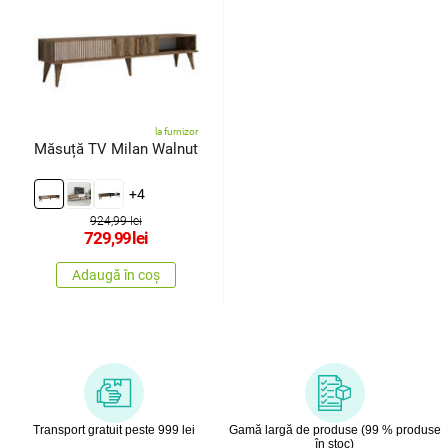
la furnizor
Măsuță TV Milan Walnut
+4
924,99 lei
729,99
lei
Adaugă în coș
Transport gratuit peste 999 lei
Gamă largă de produse (99 % produse
în stoc)