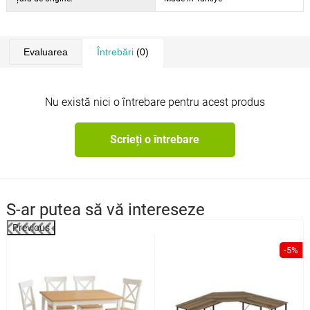
Evaluarea
Întrebări
(0)
Nu există nici o întrebare pentru acest produs
Scrieți o întrebare
S-ar putea să vă intereseze
Previous
%
-5%