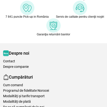
7 841 puncte Pick-up in România
Servis de calitate pentru clienţii noştri
Garanţia returnării banilor
Despre noi
Contact
Despre companie
Cumpărături
Cum comand
Programul de fidelitate Norocei
Modalităţi şi tarife transport
Modalităţi de plată
De ce să cumpăraţi de la noi