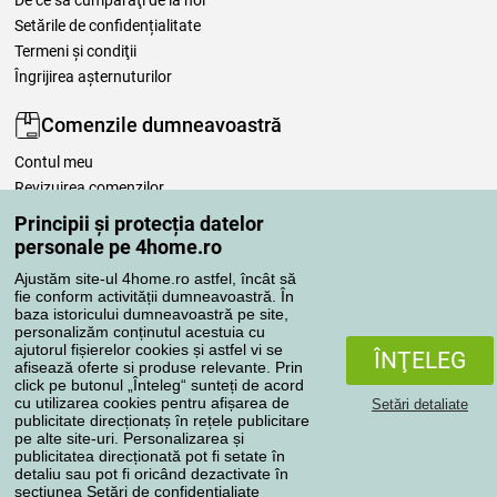
Setările de confidențialitate
Termeni şi condiţii
Îngrijirea așternuturilor
Comenzile dumneavoastră
Contul meu
Revizuirea comenzilor
Reclamaţii
Principii și protecția datelor
Retragere de la contract
personale pe 4home.ro
Regulile de procesare a recenziilor
Ajustăm site-ul 4home.ro astfel, încât să
fie conform activității dumneavoastră. În
baza istoricului dumneavoastră pe site,
Metode de transport
personalizăm conținutul acestuia cu
ajutorul fișierelor cookies și astfel vi se
ÎNŢELEG
afisează oferte si produse relevante. Prin
click pe butonul „Înteleg“ sunteți de acord
Metode de plată
cu utilizarea cookies pentru afișarea de
Setări detaliate
publicitate direcționatș în rețele publicitare
pe alte site-uri. Personalizarea și
publicitatea direcționată pot fi setate în
detaliu sau pot fi oricând dezactivate în
Magazin de încredere
secțiunea
Setări de confidențialiate