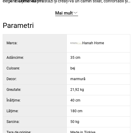
elegant. Comandați-l astăzi și creați-vă un cămin stilat, confortabil și
Înălțime: 40 cm
practic.
Adâncime: 35 cm
Mai mult
Înălțimea picioarelor: 20 cm
Culoare: nuc și alb
Parametri
Stil: modern, noutate
Marca:
Hanah Home
Adâncime:
35 cm
Culoare:
bej
Decor:
marmură
Greutate:
21,92 kg
Înălţime:
40 cm
Lăţime:
180 cm
Sarcina:
50 kg
Țara de origine:
Made in Türkiye