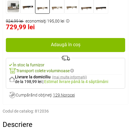
924,99 lei
economisiţi 195,00 lei
729,99 lei
Adaugă în coș
În stoc la furnizor
Transport colete voluminoase
Livrare la domiciliu
(mai multe informații)
de la 198,99 lei
|
Estimat livrare
până la 4 săptămâni
Cumpărând obţineţi
129 Norocei
Codul de catalog:
812036
Descriere