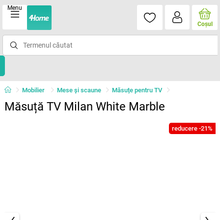
Menu
Coşul
Mobilier
Mese şi scaune
Măsuțe pentru TV
Măsuță TV Milan White Marble
reducere -21%