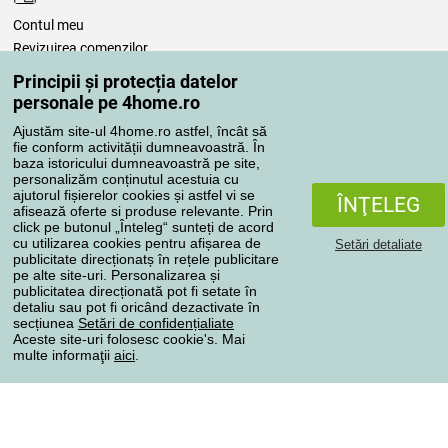
Contul meu
Revizuirea comenzilor
Reclamaţii
Principii și protecția datelor
Retragere de la contract
personale pe 4home.ro
Regulile de procesare a recenziilor
Ajustăm site-ul 4home.ro astfel, încât să
fie conform activității dumneavoastră. În
baza istoricului dumneavoastră pe site,
Metode de transport
personalizăm conținutul acestuia cu
ajutorul fișierelor cookies și astfel vi se
ÎNŢELEG
afisează oferte si produse relevante. Prin
click pe butonul „Înteleg“ sunteți de acord
Metode de plată
cu utilizarea cookies pentru afișarea de
Setări detaliate
publicitate direcționatș în rețele publicitare
pe alte site-uri. Personalizarea și
publicitatea direcționată pot fi setate în
detaliu sau pot fi oricând dezactivate în
Magazin de încredere
secțiunea
Setări de confidențialiate
Aceste site-uri folosesc cookie's. Mai
multe informaţii
aici
.
Protecţia datelor cu caracter personal