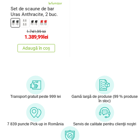
la furnizor
Set de scaune de bar
Uras Anthracite, 2 buc.
1.741,99 lei
1.389,99
lei
Adaugă în coș
Transport gratuit peste 999 lei
Gamă largă de produse (99 % produse
în stoc)
7 839 puncte Pick-up in România
Servis de calitate pentru clienţii noştri