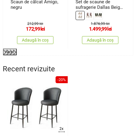
Scaun de călcat Amigo,
Set de scaune de
negru
sufragerie Dallas Beige
and Brown, 4 buc.
212,99 lei
1.876,99 lei
172,99
lei
1.499,99
lei
Adaugă în coș
Adaugă în coș
Next
Recent revizuite
-20%
2x