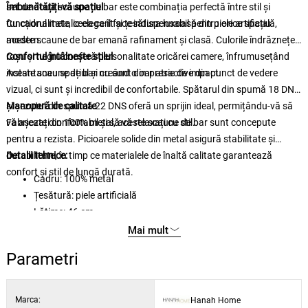
set de două scaune de bar este combinația perfectă între stil și
Îmbunătățiți-vă spațiul
funcționalitate, ceea ce îl face indispensabil pentru orice spațiu
Cu cadrul metalic elegant și țesătura luxoasă din piele artificială,
modern.
aceste scaune de bar emană rafinament și clasă. Culorile îndrăznețe
roșu și negru conferă personalitate oricărei camere, înfrumusețând
Confortul întâlnește stilul
instantaneu spațiul și creând o impresie de impact.
Aceste scaune de bar nu sunt doar atractive din punct de vedere
vizual, ci sunt și incredibil de confortabile. Spătarul din spumă 18 DNS
și șezutul din spumă 22 DNS oferă un sprijin ideal, permițându-vă să
Manoperă de calitate
vă așezați confortabil și să vă relaxați cu stil.
Fabricate din 100% metal, aceste scaune de bar sunt concepute
pentru a rezista. Picioarele solide din metal asigură stabilitate și
durabilitate, în timp ce materialele de înaltă calitate garantează
Detalii tehnice:
confort și stil de lungă durată.
Cadru: 100% metal
Țesătură: piele artificială
Lățime: 46 cm
Înălțime: 107 cm
Mai mult
Adâncime: 40 cm (2 bucăți)
Parametri
Înălțime spătar: 37 cm
Înălțime scaun: 70 cm
Spumă 18 DNS pentru spătar / spumă 22 DNS pentru șezut
Marca:
Hanah Home