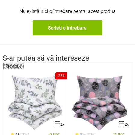
Nu există nici o întrebare pentru acest produs
Scrieți o întrebare
S-ar putea să vă intereseze
Previous
%
-25%
2x
2x
4,6
în stoc
4,5
în stoc
11x
331x