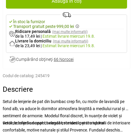
Adaugă în coș
În stoc la furnizor
Transport gratuit peste 999,00 lei
Ridicare personală
(mai multe informații)
de la 17,49 lei
|
Estimat livrare
miercuri 19.8.
Livrare la domiciliu
(mai multe informații)
de la 23,49 lei
|
Estimat livrare
miercuri 19.8.
Cumpărând obţineţi
66 Norocei
Codul de catalog:
245419
Descriere
Setul de lenjerie de pat din bumbac crep fin, cu motiv de lavandă pe
fond alb, va aduce în dormitor atmosfera liniștită a mediului rural și un
sentiment de armonie. Modelul floral discret, în nuanțe de violet și
verde, conferă un aspect elegant, romantic și atemporal.
Setul de lenjerie de pat Lavandă este ideal pentru iubitorii de interioare
confortabile, motive naturale și stilul Provence. Fundalul deschis