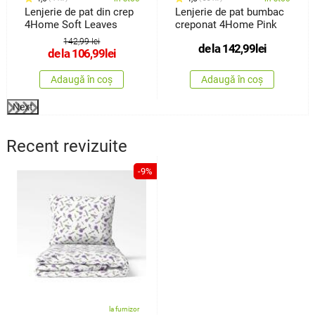
Lenjerie de pat din crep
Lenjerie de pat bumbac
4Home Soft Leaves
creponat 4Home Pink
142,99 lei
de la
142,99
lei
de la
106,99
lei
Adaugă în coș
Adaugă în coș
Next
Recent revizuite
-9%
la furnizor