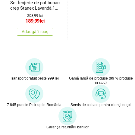
Set lenjerie de pat bubac
crep Stanex Lavandă,140
x 200 cm, 70 x 90 cm
208,99 lei
189,99
lei
Adaugă în coș
Transport gratuit peste 999 lei
Gamă largă de produse (99 % produse
în stoc)
7 845 puncte Pick-up in România
Servis de calitate pentru clienţii noştri
Garanţia returnării banilor