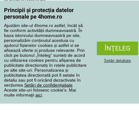
Reclamaţii
Principii și protecția datelor
Retragere de la contract
personale pe 4home.ro
Regulile de procesare a recenziilor
Ajustăm site-ul 4home.ro astfel, încât să
fie conform activității dumneavoastră. În
baza istoricului dumneavoastră pe site,
Metode de transport
personalizăm conținutul acestuia cu
ajutorul fișierelor cookies și astfel vi se
ÎNŢELEG
afisează oferte si produse relevante. Prin
click pe butonul „Înteleg“ sunteți de acord
Metode de plată
cu utilizarea cookies pentru afișarea de
Setări detaliate
publicitate direcționatș în rețele publicitare
pe alte site-uri. Personalizarea și
publicitatea direcționată pot fi setate în
detaliu sau pot fi oricând dezactivate în
Magazin de încredere
secțiunea
Setări de confidențialiate
Aceste site-uri folosesc cookie's. Mai
multe informaţii
aici
.
Protecţia datelor cu caracter personal
Toate drepturile rezervate © 2004-2026 4home, a.s.