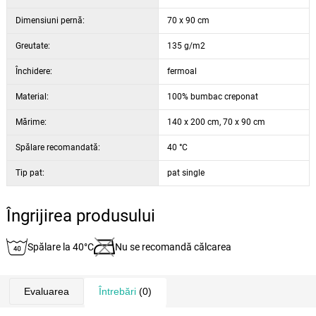
Dimensiuni pernă:
70 x 90 cm
Greutate:
135 g/m2
Închidere:
fermoal
Material:
100% bumbac creponat
Mărime:
140 x 200 cm, 70 x 90 cm
Spălare recomandată:
40 °C
Tip pat:
pat single
Îngrijirea produsului
Spălare la 40°C
Nu se recomandă călcarea
Evaluarea
Întrebări
(0)