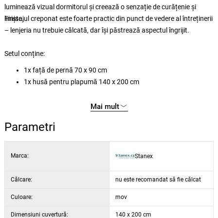
luminează vizual dormitorul și creează o senzație de curățenie și
liniște.
Finisajul creponat este foarte practic din punct de vedere al întreținerii
– lenjeria nu trebuie călcată, dar își păstrează aspectul îngrijit.
Setul conține:
1x față de pernă 70 x 90 cm
1x husă pentru plapumă 140 x 200 cm
Mai mult
Parametri
Marca:
Stanex
Călcare:
nu este recomandat să fie călcat
Culoare:
mov
Dimensiuni cuvertură:
140 x 200 cm