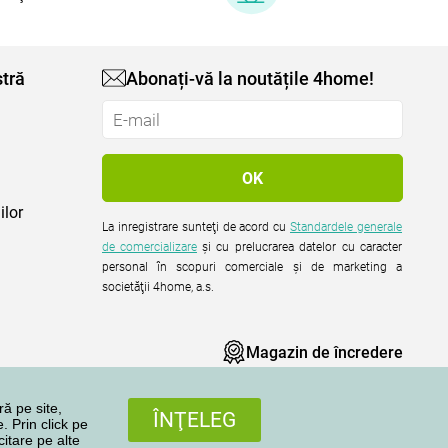
tră
Abonați-vă la noutățile 4home!
ilor
La inregistrare sunteţi de acord cu
Standardele generale
de comercializare
şi cu prelucrarea datelor cu caracter
personal în scopuri comerciale şi de marketing a
societăţii 4home, a.s.
Magazin de încredere
ră pe site,
ÎNŢELEG
. Prin click pe
citare pe alte