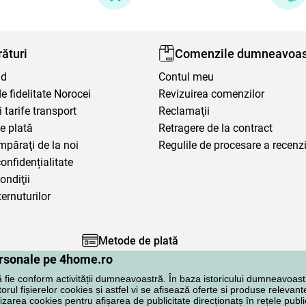
ături
Comenzile dumneavoas
nd
Contul meu
 fidelitate Norocei
Revizuirea comenzilor
i tarife transport
Reclamaţii
e plată
Retragere de la contract
mpăraţi de la noi
Regulile de procesare a recenzi
confidențialitate
ondiţii
ternuturilor
Metode de plată
personale pe 4home.ro
ă fie conform activității dumneavoastră. În baza istoricului dumneavoast
rul fișierelor cookies și astfel vi se afisează oferte si produse relevante
lizarea cookies pentru afișarea de publicitate direcționatș în rețele publi