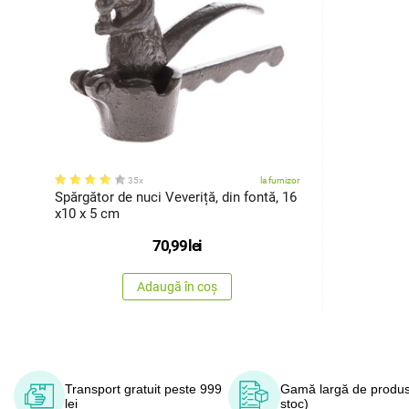
35x
la furnizor
Spărgător de nuci Veveriță, din fontă, 16
x10 x 5 cm
70,99
lei
Adaugă în coș
Transport gratuit peste 999
Gamă largă de produs
lei
stoc)