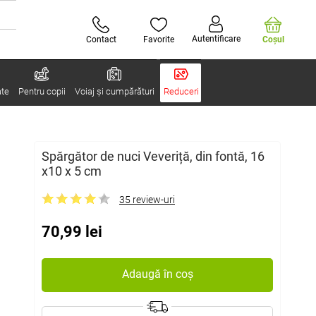
Autentificare
Contact
Favorite
Coşul
ate
Pentru copii
Voiaj și cumpărături
Reduceri
Spărgător de nuci Veveriță, din fontă, 16
x10 x 5 cm
35 review-uri
70,99 lei
Adaugă în coș