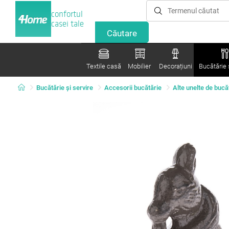
confortul
casei tale
Textile casă
Mobilier
Decorațiuni
Bucătărie ș
Bucătărie și servire
Accesorii bucătărie
Alte unelte de bucă