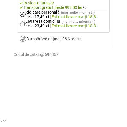
În stoc la furnizor
Transport gratuit peste 999,00 lei
Ridicare personală
(mai multe informații)
de la 17,49 lei
|
Estimat livrare
marți 18.8.
Livrare la domiciliu
(mai multe informații)
de la 23,49 lei
|
Estimat livrare
marți 18.8.
Cumpărând obţineţi
26 Norocei
Codul de catalog:
696367
cu o