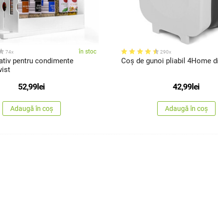
în stoc
74x
290x
ativ pentru condimente
Coș de gunoi pliabil 4Home di
ist
52,99
lei
42,99
lei
Adaugă în coș
Adaugă în coș