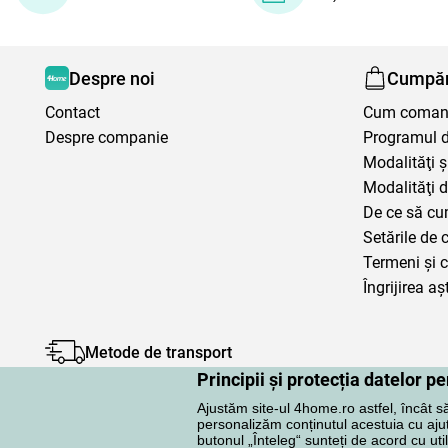
Despre noi
Cumpăr
Contact
Cum coma
Despre companie
Programul de
Modalităţi ş
Modalităţi d
De ce să cu
Setările de 
Termeni şi c
Îngrijirea aș
Metode de transport
Principii și protecția datelor 
Ajustăm site-ul 4home.ro astfel, încât s
personalizăm conținutul acestuia cu ajuto
butonul „Înteleg“ sunteți de acord cu uti