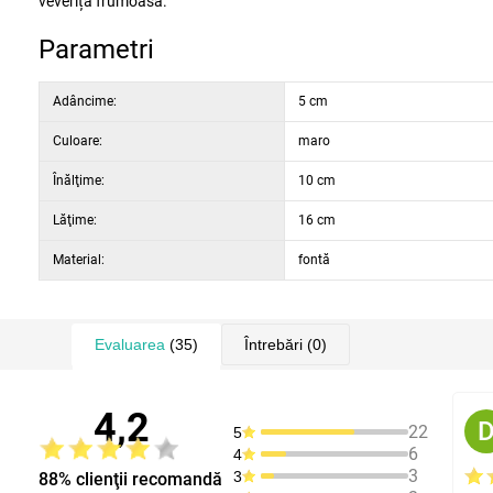
veveriță frumoasă.
Parametri
Adâncime:
5 cm
Culoare:
maro
Înălţime:
10 cm
Lăţime:
16 cm
Material:
fontă
Evaluarea
(35)
Întrebări
(0)
4,2
22
5
6
4
3
3
88% clienţii recomandă