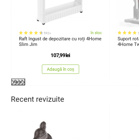
oc
în stoc
592x
Raft îngust de depozitare cu roți 4Home
Suport rot
Slim Jim
4Home Tw
107,99
lei
Adaugă în coș
Next
Recent revizuite