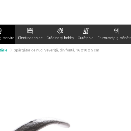
i servire
Electrocasnice
Grădina şi hobby
Curățenie
Frumuseţe şi sănăt
tărie
Spărgător de nuci Veveriță, din fontă, 16 x10 x 5 cm