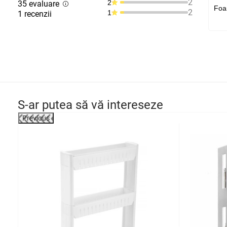
2
2
35 evaluare
Foar
2
1
1 recenzii
S-ar putea să vă intereseze
Previous
-8%