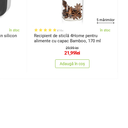
5 mărimilor
în stoc
în stoc
416x
n silicon
Recipient de sticlă 4Home pentru
S
alimente cu capac Bamboo, 170 ml
n
29,99 lei
21,99
lei
Adaugă în coș