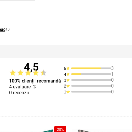
bac
4,5
3
5
1
4
0
3
100% clienţii recomandă
0
2
4 evaluare
0
1
0 recenzii
-20%