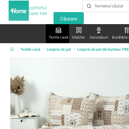
confortul
casei tale
Textile casă
Mobilier
Decorațiuni
Bucătărie ș
Textile casă
Lenjerie de pat
Lenjerie de pat din bumbac P