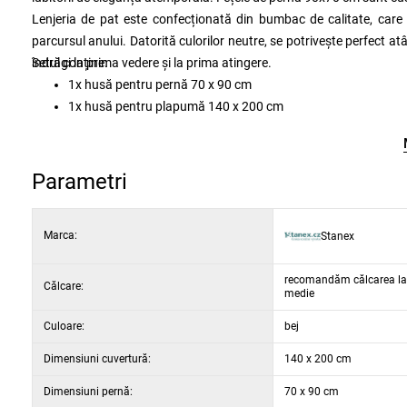
Lenjeria de pat este confecționată din bumbac de calitate, care 
parcursul anului. Datorită culorilor neutre, se potrivește perfect atât 
îndrăgi la prima vedere și la prima atingere.
Setul conține:
1x husă pentru pernă 70 x 90 cm
1x husă pentru plapumă 140 x 200 cm
Parametri
Marca:
Stanex
recomandăm călcarea la
Călcare:
medie
Culoare:
bej
Dimensiuni cuvertură:
140 x 200 cm
Dimensiuni pernă:
70 x 90 cm