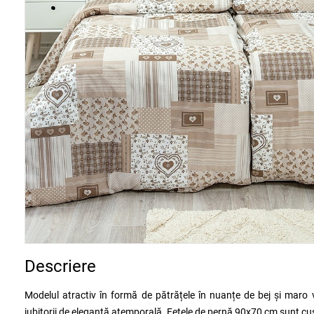
Descriere
Modelul atractiv în formă de pătrățele în nuanțe de bej și maro
iubitorii de eleganță atemporală. Fețele de pernă 90x70 cm sunt cusute