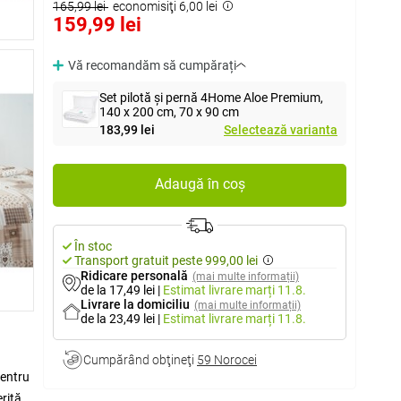
165,99 lei
economisiţi 6,00 lei
159,99 lei
Vă recomandăm să cumpărați
Set pilotă și pernă 4Home Aloe Premium,
140 x 200 cm, 70 x 90 cm
183,99 lei
Selectează varianta
Adaugă în coș
În stoc
Transport gratuit peste 999,00 lei
Ridicare personală
(mai multe informații)
de la 17,49 lei
|
Estimat livrare
marți 11.8.
Livrare la domiciliu
(mai multe informații)
de la 23,49 lei
|
Estimat livrare
marți 11.8.
Cumpărând obţineţi
59 Norocei
pentru
rită.