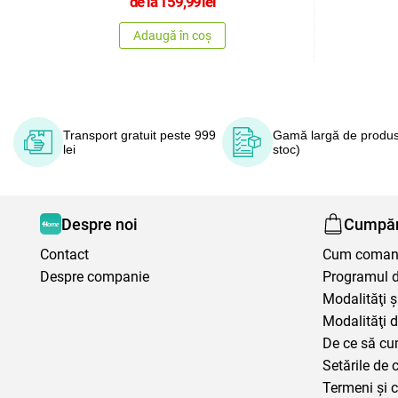
de la
159,99
lei
Adaugă în coș
Transport gratuit peste 999
Gamă largă de produs
lei
stoc)
Despre noi
Cumpăr
Contact
Cum coma
Despre companie
Programul de
Modalităţi ş
Modalităţi d
De ce să cu
Setările de 
Termeni şi c