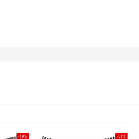
-19%
-51%