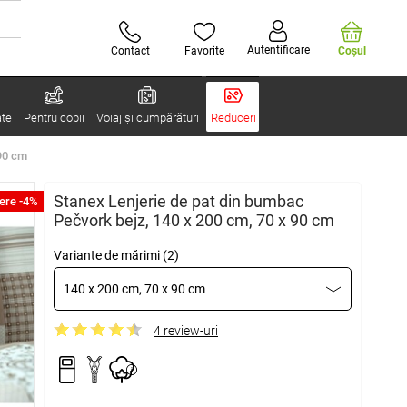
Autentificare
Contact
Favorite
Coşul
ate
Pentru copii
Voiaj și cumpărături
Reduceri
 90 cm
Stanex Lenjerie de pat din bumbac
ere -4%
Pečvork bejz, 140 x 200 cm, 70 x 90 cm
Variante de mărimi (2)
140 x 200 cm, 70 x 90 cm
4 review-uri