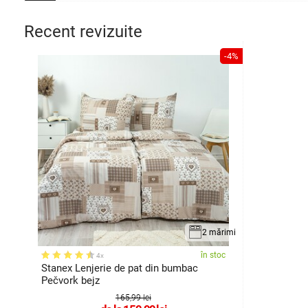
Recent revizuite
-4%
2 mărimi
în stoc
4x
Stanex Lenjerie de pat din bumbac
Pečvork bejz
165,99 lei