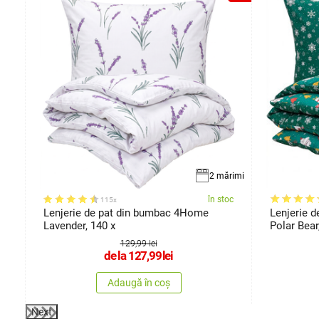
ărimi
2 mărimi
oc
în stoc
115x
Lenjerie de pat din bumbac 4Home
Lenjerie 
Lavender, 140 x
Polar Bear
129,99 lei
de la
127,99
lei
Adaugă în coș
Next