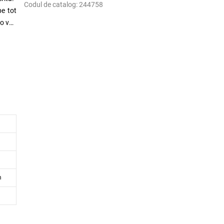
Codul de catalog:
244758
pe tot
o veți
m