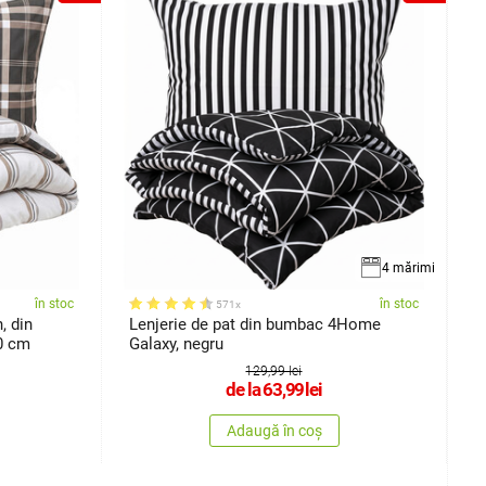
4 mărimi
în stoc
în stoc
571x
, din
Lenjerie de pat din bumbac 4Home
L
0 cm
Galaxy, negru
d
129,99 lei
de la
63,99
lei
Adaugă în coș