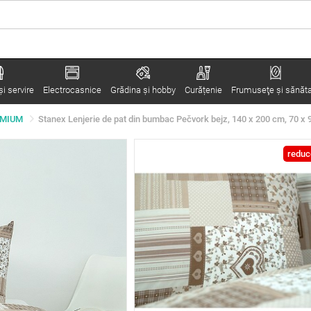
i servire
Electrocasnice
Grădina şi hobby
Curățenie
Frumuseţe şi sănăt
REMIUM
Stanex Lenjerie de pat din bumbac Pečvork bejz, 140 x 200 cm, 70 x
reduc