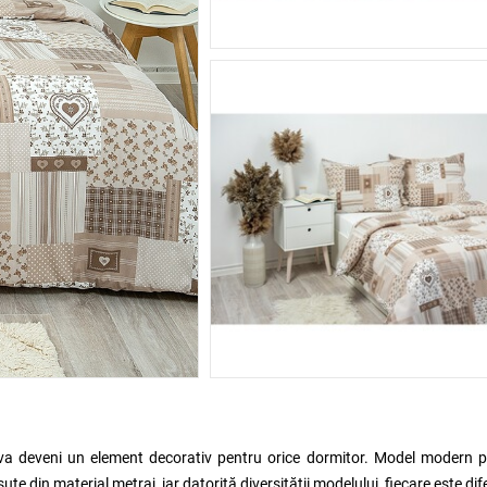
 va deveni un element decorativ pentru orice dormitor. Model modern 
 din material metraj, iar datorită diversității modelului, fiecare este dife