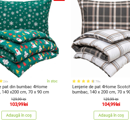
în stoc
24x
79x
de pat din bumbac 4Home
Lenjerie de pat 4Home Scotch
, 140 x200 cm, 70 x 90 cm
bumbac, 140 x 200 cm, 70 x 9
129,99 lei
129,99 lei
103,99
lei
104,99
lei
Adaugă în coș
Adaugă în coș