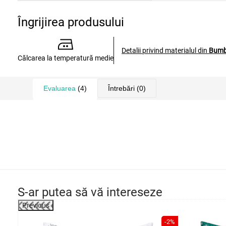
Îngrijirea produsului
Detalii privind materialul din
Bum
Călcarea la temperatură medie
Evaluarea
(4)
Întrebări
(0)
S-ar putea să vă intereseze
Previous
-2%
-2%