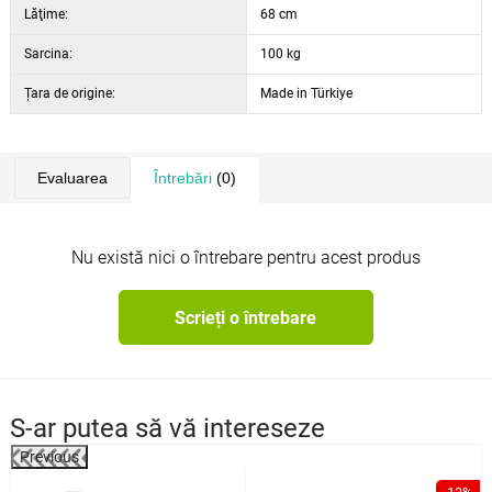
Lăţime:
68 cm
Sarcina:
100 kg
Țara de origine:
Made in Türkiye
Evaluarea
Întrebări
(0)
Nu există nici o întrebare pentru acest produs
Scrieți o întrebare
S-ar putea să vă intereseze
Previous