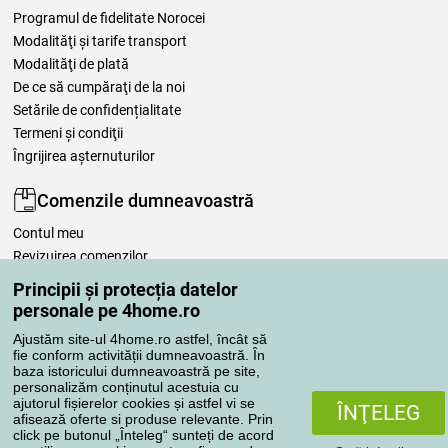
Programul de fidelitate Norocei
Modalităţi şi tarife transport
Modalităţi de plată
De ce să cumpăraţi de la noi
Setările de confidențialitate
Termeni şi condiţii
Îngrijirea așternuturilor
Comenzile dumneavoastră
Contul meu
Revizuirea comenzilor
Reclamaţii
Principii și protecția datelor
Retragere de la contract
personale pe 4home.ro
Regulile de procesare a recenziilor
Ajustăm site-ul 4home.ro astfel, încât să
fie conform activității dumneavoastră. În
baza istoricului dumneavoastră pe site,
Metode de transport
personalizăm conținutul acestuia cu
ajutorul fișierelor cookies și astfel vi se
ÎNŢELEG
afisează oferte si produse relevante. Prin
click pe butonul „Înteleg“ sunteți de acord