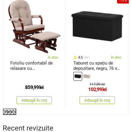
%
-13%
în stoc
4,5
în stoc
9x
Fotoliu confortabil de
Taburet cu spațiu de
relaxare cu
depozitare, negru, 76 x
taburetTreviso, maro
37 x37 cm
închis
117,99 lei
859,99
lei
102,99
lei
Adaugă în coș
Adaugă în coș
Next
Recent revizuite