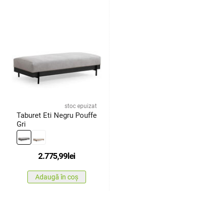
stoc epuizat
Taburet Eti Negru Pouffe
Gri
2.775,99
lei
Adaugă în coș