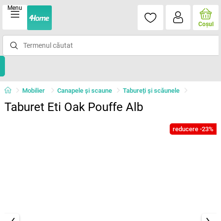
Menu
Coşul
Mobilier
Canapele și scaune
Tabureți și scăunele
Taburet Eti Oak Pouffe Alb
reducere -23%