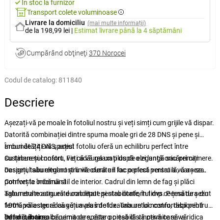
În stoc la furnizor
Transport colete voluminoase
Livrare la domiciliu
(mai multe informații)
de la 198,99 lei
|
Estimat livrare
până la 4 săptămâni
Cumpărând obţineţi
370 Norocei
Codul de catalog:
811840
Descriere
Așezați-vă pe moale în fotoliul nostru și veți simți cum grijile vă dispar.
Datorită combinației dintre spuma moale gri de 28 DNS și pene și
arcuri de 24 DNS, acest fotoliu oferă un echilibru perfect între
Îmbunătățiți-vă spațiul
susținere și confort. Fie că vă relaxați după o zi lungă sau primiți
Cu taburetul nostru, veți adăuga un plus de eleganță oricărei camere.
oaspeți, taburetul nostru vă oferă un loc perfect pentru a vă așeza.
Designul său elegant și liniile curate îl fac o piesă versatilă, care se
potrivește oricărui stil de interior. Cadrul din lemn de fag și plăci
Confort la îndemână
aglomerate asigură durabilitate și stabilitate, în timp ce țesătura din
Taburetul nostru este conceput pentru confortul dvs. Perna de șezut
100% poliester adaugă un plus de lux. Taburetul nostru, disponibil
fermă vă asigură că veți avea întotdeauna un loc confortabil pentru
într-o culoare albă uimitoare, este o piesă distinctivă care va ridica
odihnă, în timp ce perna de spătar portabilă vă permite să vă
Detalii tehnice: