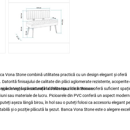
nca Vona Stone combină utilitatea practică cu un design elegant și oferă
. Datorită finisajului de calitate din plăci aglomerate rezistente, acoperite
i se integrează natural în diferite tipuri de interioare.
ă de viață și rezistență la utilizarea zilnică. Banca oferă suficient spați
țiuni sau materiale de lucru. Picioarele din PVC conferă un aspect modern ș
puteți așeza lângă birou, în hol sau o puteți folosi ca accesoriu elegant p
rtabilă și o poziție plăcută la șezut. Banca Vona Stone este o alegere exce