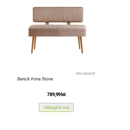
stoc epuizat
Bancă Vona Stone
789,99
lei
Adaugă în coș