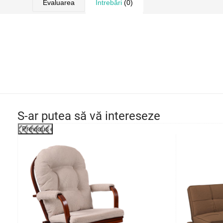
Evaluarea
Întrebări
(0)
S-ar putea să vă intereseze
Previous
-39%