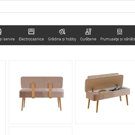
i servire
Electrocasnice
Grădina şi hobby
Curățenie
Frumuseţe şi sănăt