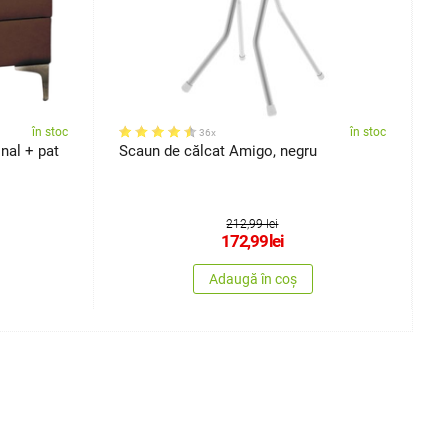
în stoc
în stoc
36x
onal + pat
Scaun de călcat Amigo, negru
T
7
212,99 lei
172,99
lei
Adaugă în coș