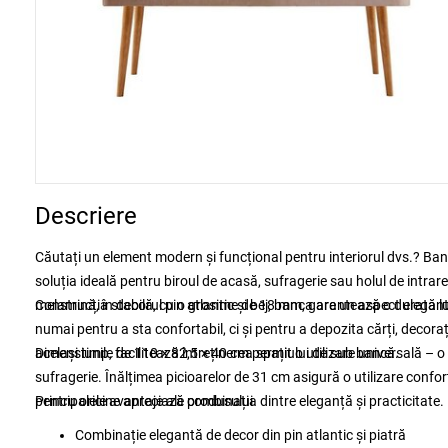
Descriere
Căutați un element modern și funcțional pentru interiorul dvs.? Ba
soluția ideală pentru biroul de acasă, sufragerie sau holul de intrare
melamină, în decorul pin atlantic și bej, banca are un aspect elegant ș
Construcția stabilă, cu o grosime de 18 mm, garantează o durată lung
numai pentru a sta confortabil, ci și pentru a depozita cărți, decora
același timp, facilitează întreținerea spațiului de sub bancă.
Dimensiunile de 110 × 82,5 × 40 cm permit o utilizare universală – o 
sufragerie. Înălțimea picioarelor de 31 cm asigură o utilizare confo
pentru oricine apreciază combinația dintre eleganță și practicitate.
Principalele avantaje ale produsului
Combinație elegantă de decor din pin atlantic și piatră