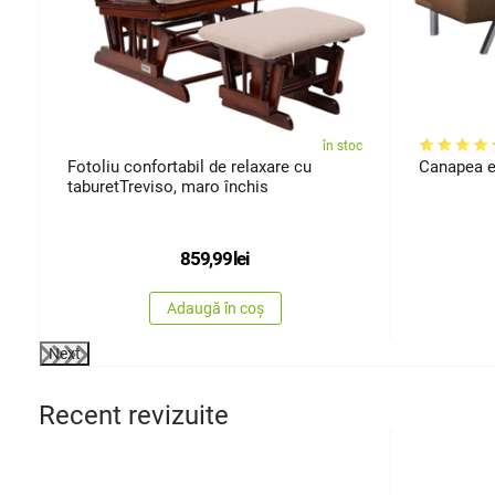
oc
în stoc
Fotoliu confortabil de relaxare cu
Canapea e
taburetTreviso, maro închis
859,99
lei
Adaugă în coș
Next
Recent revizuite