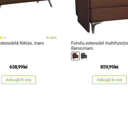
în stoc
1x
xtensibilă Niklas, maro
Fotoliu extensibil multifuncți
Baron,maro
638,99
lei
859,99
lei
Adaugă în coș
Adaugă în coș