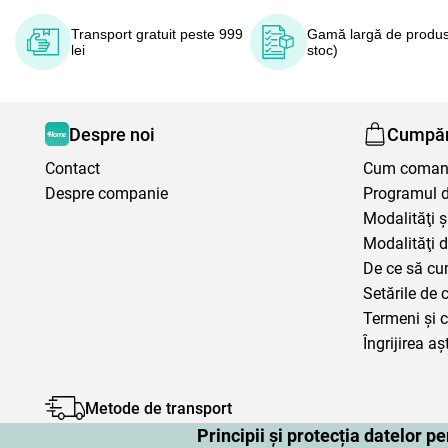
Transport gratuit peste 999
Gamă largă de produs
lei
stoc)
Despre noi
Cumpăr
Contact
Cum coma
Despre companie
Programul de
Modalităţi ş
Modalităţi d
De ce să cu
Setările de 
Termeni şi c
Îngrijirea aș
Metode de transport
Principii și protecția datelor 