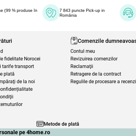
e (99 % produse în
7 843 puncte Pick-up in
România
ături
Comenzile dumneavoas
nd
Contul meu
 fidelitate Norocei
Revizuirea comenzilor
i tarife transport
Reclamaţii
e plată
Retragere de la contract
mpăraţi de la noi
Regulile de procesare a recenzi
confidențialitate
ondiţii
ternuturilor
Metode de plată
personale pe 4home.ro