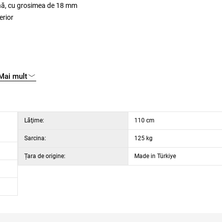
ină, cu grosimea de 18 mm
erior
Mai mult
Lăţime:
110 cm
Sarcina:
125 kg
Țara de origine:
Made in Türkiye