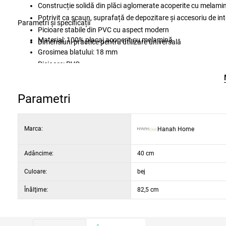
Construcție solidă din plăci aglomerate acoperite cu melam
Potrivit ca scaun, suprafață de depozitare și accesoriu de int
Parametri și specificații
Picioare stabile din PVC cu aspect modern
Material: 100% placaj acoperit cu melamină
Dimensiuni practice pentru utilizare universală
Grosimea blatului: 18 mm
Picioare: PVC
Înălțimea picioarelor: 31 cm
Dimensiuni: 110 × 82,5 × 40 cm (lăț × în × adân)
Parametri
Culoare: pin atlantic și bej
Marca:
Hanah Home
Adâncime:
40 cm
Culoare:
bej
Înălţime:
82,5 cm