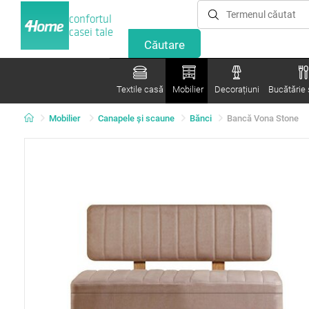
confortul
casei tale
Textile casă
Mobilier
Decorațiuni
Bucătărie ș
Mobilier
Canapele și scaune
Bănci
Bancă Vona Stone