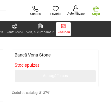
Autentificare
Contact
Favorite
Coşul
ate
Pentru copii
Voiaj și cumpărături
Reduceri
Bancă Vona Stone
Stoc epuizat
Adaugă în coș
Codul de catalog:
813791