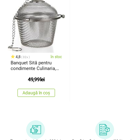
4,8
în stoc
32x
Banquet Sită pentru
condimente Culinaria,
6,5 cm
49,99
lei
Adaugă în coș