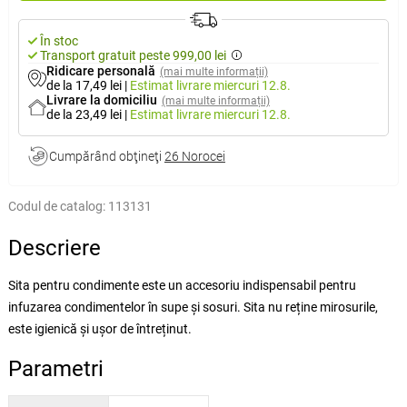
În stoc
Transport gratuit peste 999,00 lei
Ridicare personală
(mai multe informații)
de la 17,49 lei
|
Estimat livrare
miercuri 12.8.
Livrare la domiciliu
(mai multe informații)
de la 23,49 lei
|
Estimat livrare
miercuri 12.8.
Cumpărând obţineţi
26 Norocei
Codul de catalog:
113131
Descriere
Sita pentru condimente este un accesoriu indispensabil pentru
infuzarea condimentelor în supe și sosuri. Sita nu reține mirosurile,
este igienică și ușor de întreținut.
Parametri