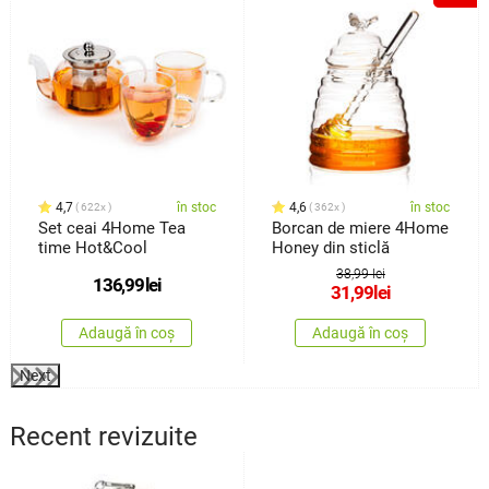
4,7
în stoc
4,6
în stoc
622x
362x
Set ceai 4Home Tea
Borcan de miere 4Home
time Hot&Cool
Honey din sticlă
38,99 lei
136,99
lei
31,99
lei
Adaugă în coș
Adaugă în coș
Next
Recent revizuite