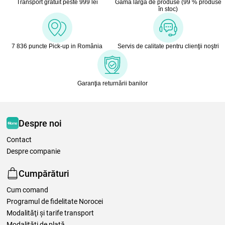
Transport gratuit peste 999 lei
Gamă largă de produse (99 % produse
în stoc)
7 836 puncte Pick-up in România
Servis de calitate pentru clienţii noştri
Garanţia returnării banilor
Despre noi
Contact
Despre companie
Cumpărături
Cum comand
Programul de fidelitate Norocei
Modalităţi şi tarife transport
Modalităţi de plată