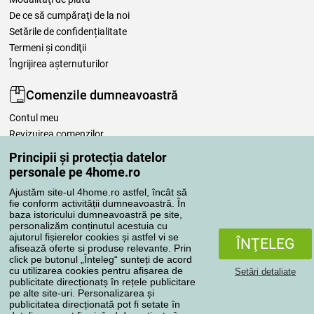
De ce să cumpăraţi de la noi
Setările de confidențialitate
Termeni şi condiţii
Îngrijirea așternuturilor
Comenzile dumneavoastră
Contul meu
Revizuirea comenzilor
Reclamaţii
Principii și protecția datelor
Retragere de la contract
personale pe 4home.ro
Regulile de procesare a recenziilor
Ajustăm site-ul 4home.ro astfel, încât să
fie conform activității dumneavoastră. În
baza istoricului dumneavoastră pe site,
Metode de transport
personalizăm conținutul acestuia cu
ajutorul fișierelor cookies și astfel vi se
ÎNŢELEG
afisează oferte si produse relevante. Prin
click pe butonul „Înteleg“ sunteți de acord
Metode de plată
cu utilizarea cookies pentru afișarea de
Setări detaliate
publicitate direcționatș în rețele publicitare
pe alte site-uri. Personalizarea și
publicitatea direcționată pot fi setate în