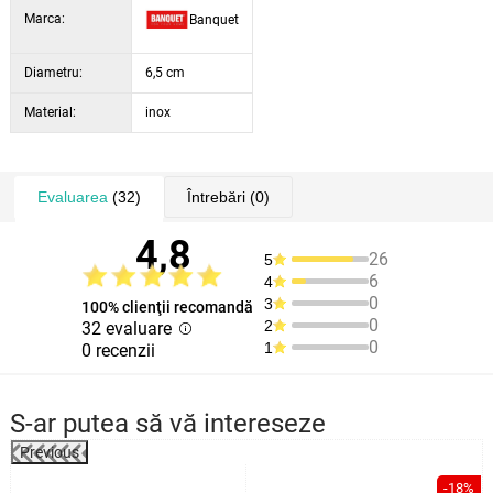
Marca:
Banquet
Diametru:
6,5 cm
Material:
inox
Evaluarea
(32)
Întrebări
(0)
4,8
26
5
6
4
0
3
100% clienţii recomandă
0
2
32 evaluare
0
1
0 recenzii
S-ar putea să vă intereseze
Previous
-18%