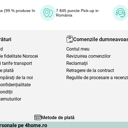
e (99 % produse în
7 845 puncte Pick-up in
România
ături
Comenzile dumneavoas
nd
Contul meu
 fidelitate Norocei
Revizuirea comenzilor
i tarife transport
Reclamaţii
e plată
Retragere de la contract
mpăraţi de la noi
Regulile de procesare a recenzi
confidențialitate
ondiţii
ternuturilor
Metode de plată
personale pe 4home.ro