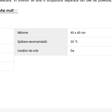
icată. În interior se află o umplutură separată din bile de poliester
e cu fermoar, întreținerea este ușoară – poate fi spălată la 30 °C, usc
Mai mult
cție largă de pernuțe decorative de design, care, în diferite variante de c
tabilă.
Mărime:
40 x 40 cm
Spălare recomandată:
30 °C
Uscător de rufe:
Da