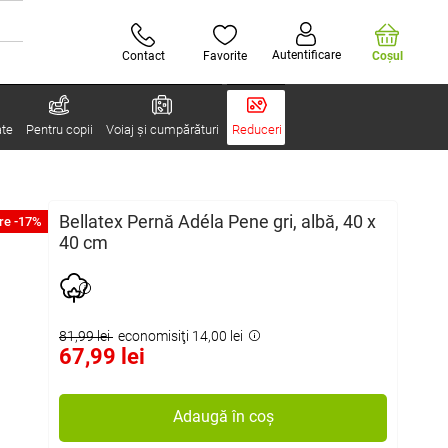
Autentificare
Contact
Favorite
Coşul
ate
Pentru copii
Voiaj și cumpărături
Reduceri
Bellatex Pernă Adéla Pene gri, albă, 40 x
re -17%
40 cm
81,99 lei
economisiţi 14,00 lei
67,99 lei
Adaugă în coș