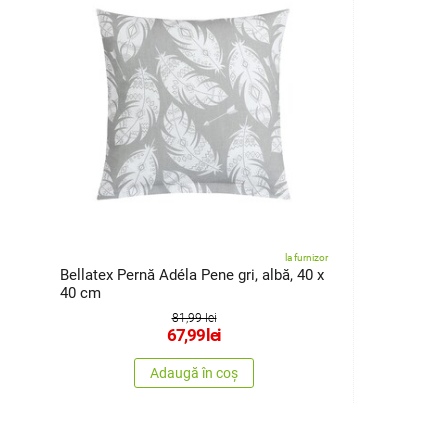
la furnizor
Bellatex Pernă Adéla Pene gri, albă, 40 x
40 cm
81,99 lei
67,99
lei
Adaugă în coș