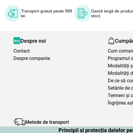
Transport gratuit peste 999
Gamă largă de produs
lei
stoc)
Despre noi
Cumpăr
Contact
Cum coma
Despre companie
Programul de
Modalităţi ş
Modalităţi d
De ce să cu
Setările de 
Termeni şi c
Îngrijirea aș
Metode de transport
Principii și protecția datelor 