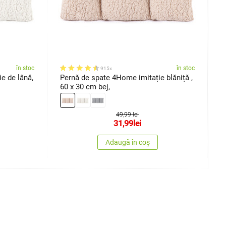
în stoc
în stoc
915x
e de lână,
Pernă de spate 4Home imitație blăniță ,
P
60 x 30 cm bej,
P
49,99 lei
31,99
lei
Adaugă în coș