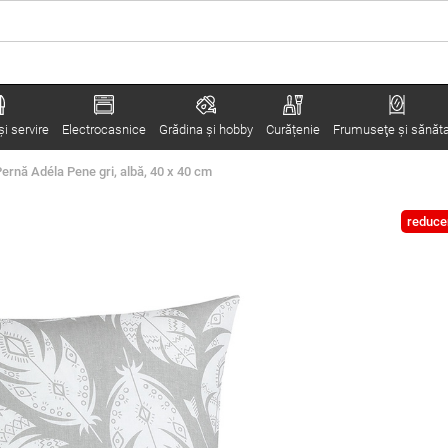
i servire
Electrocasnice
Grădina şi hobby
Curățenie
Frumuseţe şi sănăt
Pernă Adéla Pene gri, albă, 40 x 40 cm
reduce