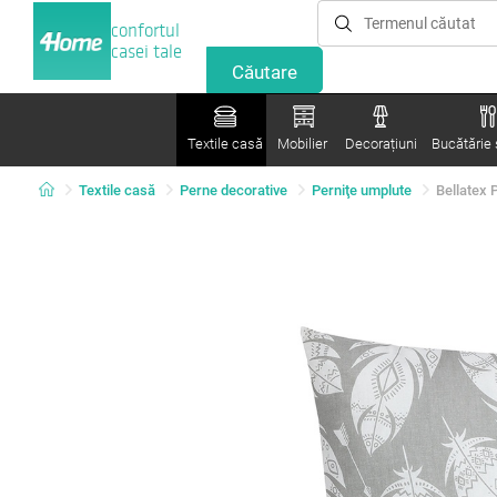
confortul
casei tale
Textile casă
Mobilier
Decorațiuni
Bucătărie ș
Textile casă
Perne decorative
Perniţe umplute
Bellatex 