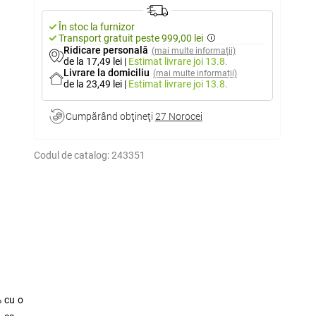
În stoc la furnizor
Transport gratuit peste 999,00 lei
Ridicare personală
(mai multe informații)
de la 17,49 lei
|
Estimat livrare
joi 13.8.
Livrare la domiciliu
(mai multe informații)
de la 23,49 lei
|
Estimat livrare
joi 13.8.
Cumpărând obţineţi
27 Norocei
Codul de catalog:
243351
% cu o