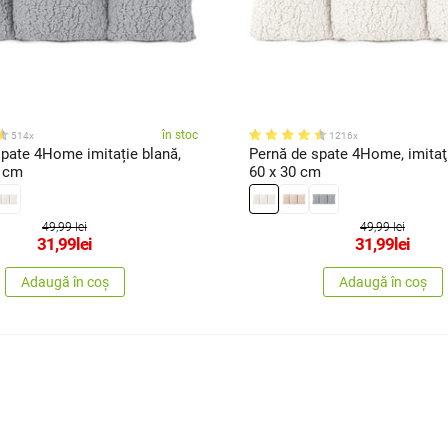
în stoc
514x
1216x
spate 4Home imitație blană,
Pernă de spate 4Home, imitaţi
0 cm
60 x 30 cm
49,99 lei
49,99 lei
31,99
lei
31,99
lei
Adaugă în coș
Adaugă în coș