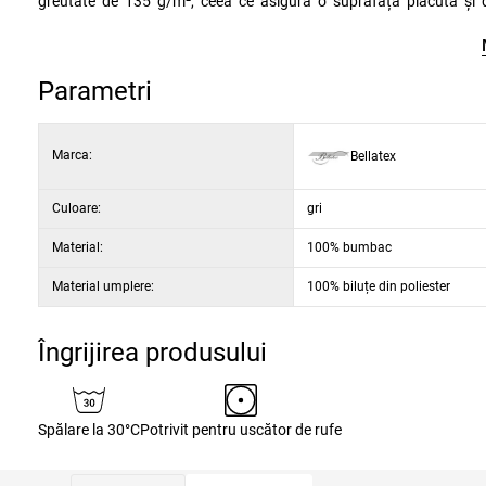
greutate de 135 g/m², ceea ce asigură o suprafață plăcută și del
garantează o formă și o moliciune optime. Datorită husei detașabil
temperatură scăzută și călcată ușor. Pernuța face parte dintr-o cole
vor completa perfect interiorul dvs. și vor face casa dvs. mai confor
Parametri
Marca:
Bellatex
Culoare:
gri
Material:
100% bumbac
Material umplere:
100% biluțe din poliester
Îngrijirea produsului
Spălare la 30°C
Potrivit pentru uscător de rufe