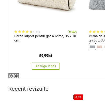
oc
în stoc
1114x
Pernă suport pentru gât 4Home, 35 x 10
Pernă de 
cm
gri,60 x 3
59,99
lei
Adaugă în coș
Next
Recent revizuite
-17%