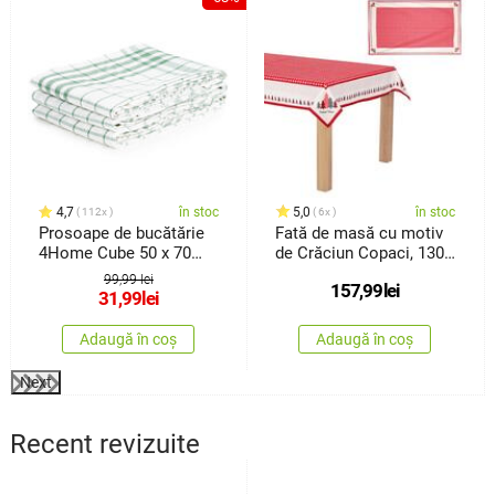
4,7
în stoc
5,0
în stoc
112x
6x
Prosoape de bucătărie
Fată de masă cu motiv
4Home Cube 50 x 70
de Crăciun Copaci, 130
cm, set de 3 buc.
x 220cm
99,99 lei
157,99
lei
31,99
lei
Adaugă în coș
Adaugă în coș
Next
Recent revizuite