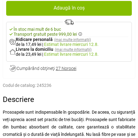
Adaugă în coș
În stoc mai mult de 6 buc
Transport gratuit peste 999,00 lei
Ridicare personală
(mai multe informații)
de la 17,49 lei
|
Estimat livrare
miercuri 12.8.
Livrare la domiciliu
(mai multe informații)
de la 23,49 lei
|
Estimat livrare
miercuri 12.8.
Cumpărând obţineţi
27 Norocei
Codul de catalog:
245236
Descriere
Prosoapele sunt indispensabile în gospodărie. De aceea, cu siguranță
veți aprecia acest set practic de trei bucăți. Prosoapele sunt fabricate
din bumbac absorbant de calitate, care garantează o stabilitate
cromatică și o durată de viață îndelungată. Nu lasă fibre pe vase și se