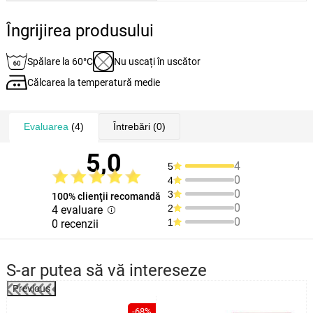
Îngrijirea produsului
Spălare la 60°C
Nu uscați în uscător
Călcarea la temperatură medie
Evaluarea
(4)
Întrebări
(0)
5,0
4
5
0
4
0
3
100% clienţii recomandă
0
2
4 evaluare
0
1
0 recenzii
S-ar putea să vă intereseze
Previous
%
-68%