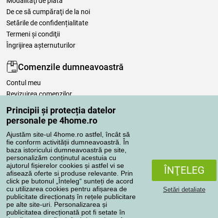
Modalităţi de plată
De ce să cumpăraţi de la noi
Setările de confidențialitate
Termeni şi condiţii
Îngrijirea așternuturilor
Comenzile dumneavoastră
Contul meu
Revizuirea comenzilor
Reclamaţii
Principii și protecția datelor
Retragere de la contract
personale pe 4home.ro
Regulile de procesare a recenziilor
Ajustăm site-ul 4home.ro astfel, încât să
fie conform activității dumneavoastră. În
baza istoricului dumneavoastră pe site,
Metode de transport
personalizăm conținutul acestuia cu
ajutorul fișierelor cookies și astfel vi se
ÎNŢELEG
afisează oferte si produse relevante. Prin
click pe butonul „Înteleg“ sunteți de acord
Metode de plată
cu utilizarea cookies pentru afișarea de
Setări detaliate
publicitate direcționatș în rețele publicitare
pe alte site-uri. Personalizarea și
publicitatea direcționată pot fi setate în