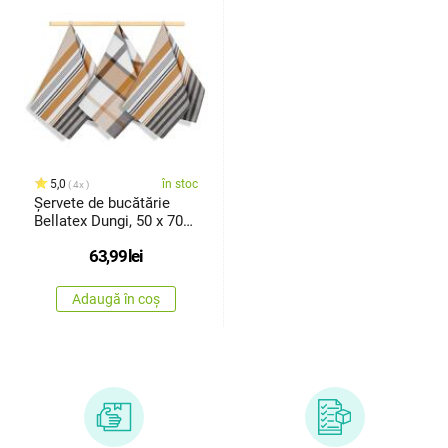
5,0
în stoc
4x
Șervete de bucătărie
Bellatex Dungi, 50 x 70
cm, set de 3 bucăți
63,99
lei
Adaugă în coș