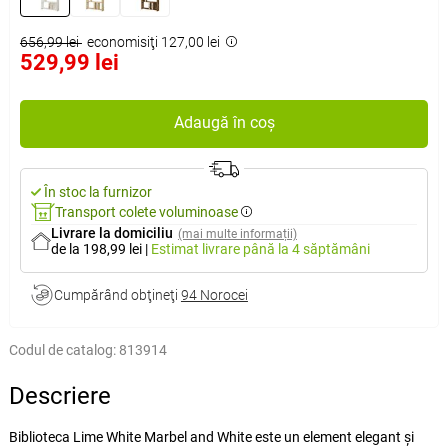
656,99 lei
economisiţi 127,00 lei
529,99 lei
Adaugă în coș
În stoc la furnizor
Transport colete voluminoase
Livrare la domiciliu
(mai multe informații)
de la 198,99 lei
|
Estimat livrare
până la 4 săptămâni
Cumpărând obţineţi
94 Norocei
Codul de catalog:
813914
Descriere
Biblioteca Lime White Marbel and White este un element elegant și