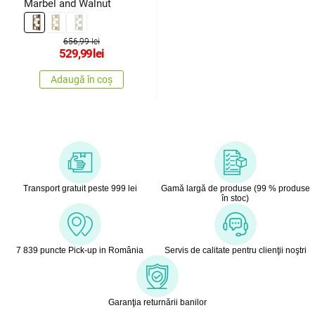
Marbel and Walnut
656,99 lei
529,99
lei
Adaugă în coș
Transport gratuit peste 999 lei
Gamă largă de produse (99 % produse
în stoc)
7 839 puncte Pick-up in România
Servis de calitate pentru clienţii noştri
Garanţia returnării banilor