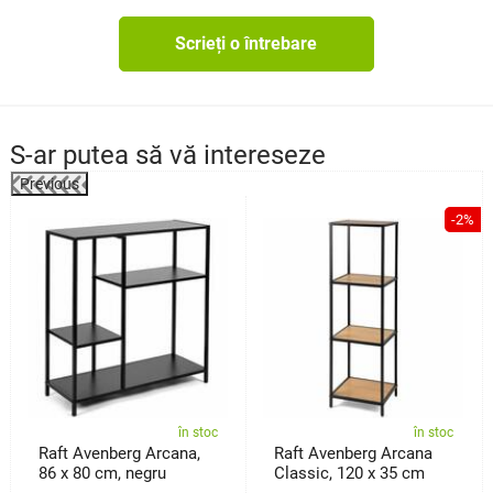
Scrieți o întrebare
S-ar putea să vă intereseze
Previous
%
-2%
în stoc
în stoc
Raft Avenberg Arcana,
Raft Avenberg Arcana
86 x 80 cm, negru
Classic, 120 x 35 cm