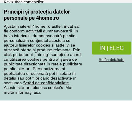
Revizuirea comenzilor
Reclamaţii
Principii și protecția datelor
Retragere de la contract
personale pe 4home.ro
Regulile de procesare a recenziilor
Ajustăm site-ul 4home.ro astfel, încât să
fie conform activității dumneavoastră. În
baza istoricului dumneavoastră pe site,
Metode de transport
personalizăm conținutul acestuia cu
ajutorul fișierelor cookies și astfel vi se
ÎNŢELEG
afisează oferte si produse relevante. Prin
click pe butonul „Înteleg“ sunteți de acord
Metode de plată
cu utilizarea cookies pentru afișarea de
Setări detaliate
publicitate direcționatș în rețele publicitare
pe alte site-uri. Personalizarea și
publicitatea direcționată pot fi setate în
detaliu sau pot fi oricând dezactivate în
Magazin de încredere
secțiunea
Setări de confidențialiate
Aceste site-uri folosesc cookie's. Mai
multe informaţii
aici
.
Protecţia datelor cu caracter personal