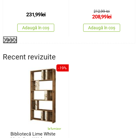
212,99 lei
231,99
lei
208,99
lei
Adaugă în coș
Adaugă în coș
Next
Recent revizuite
-19%
la furnizor
Bibliotecă Lime White