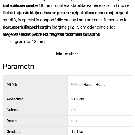
viață. Grosimea de 18 mm îi conferă stabilitatea necesară, în timp ce
Utilizare versatilă
combinația de culori alb și nuc conferă spațiului un contrast elegant.
Datorită posibilității de fixare pe perete, biblioteca oferă o siguranță
sporită, în special în gospodăriile cu copii sau animale. Dimensiunile
de 46,8 cm lățime, 170 cm înălțime și 21,3 cm adâncime o fac
Parametri și specificații
alegerea ideală pentru sufragerie, dormitor sau birou.
material: 100% PAL acoperit cu melamină
grosime: 18 mm
lățime: 46,8 cm
Mai mult
înălțime: 170 cm
adâncime: 21,3 cm
Parametri
înălțime raft: 28,5 cm
culoare: alb și nuc
Marca:
Hanah Home
Adâncime:
21,3 cm
Culoare:
alb
Decor:
nuc
Greutate:
19,4 kg