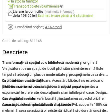
În stoc la furnizor
Transport colete voluminoase
Livrare la domiciliu
(mai multe informații)
de la 198,99 lei
|
Estimat livrare
până la 4 săptămâni
Cumpărând obţineţi
47 Norocei
Codul de catalog:
811148
Descriere
Transformați-vă spațiul cu o bibliotecă modernă și originală
V-ați săturat de un spațiu de locuit plictisitor și neinteresant? Este
timpul să aduceți un plus de modernitate și prospețime în casa dvs.
cu biblioteca noastră uimitoare. Această bibliotecă nu este doar o
Dați frâu liber creativității
piesă de mobilier, ci o declarație de stil și gust personal.
Biblioteca cu numeroase rafturi oferă suficient spațiu pentru a
expune cărțile preferate, decorațiunile și amintirile prețioase. Designul
său elegant și modern va îmbunătăți instantaneu aspectul oricărei
Construită să reziste
camere și va deveni punctul central al acesteia.
Această bibliotecă este fabricată din plăci de PAL acoperite 100% cu
melamină, ceea ce asigură o rezistență ridicată și o durată lungă de