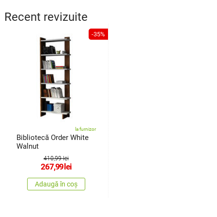
Recent revizuite
-35%
la furnizor
Bibliotecă Order White
Walnut
410,99 lei
267,99
lei
Adaugă în coș