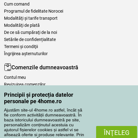
Cum comand
Programul de fidelitate Norocei
Modalităţi şi tarife transport
Modalităţi de plată
De ce să cumpăraţi de la noi
Setările de confidențialitate
Termeni şi condiţii
Îngrijirea așternuturilor
Comenzile dumneavoastră
Contul meu
Revizuirea comenzilor
Reclamaţii
Principii și protecția datelor
Retragere de la contract
personale pe 4home.ro
Regulile de procesare a recenziilor
Ajustăm site-ul 4home.ro astfel, încât să
fie conform activității dumneavoastră. În
baza istoricului dumneavoastră pe site,
Metode de transport
personalizăm conținutul acestuia cu
ajutorul fișierelor cookies și astfel vi se
ÎNŢELEG
afisează oferte si produse relevante. Prin