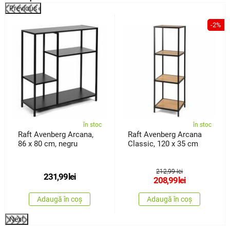
Previous
%
-2%
în stoc
în stoc
Raft Avenberg Arcana,
Raft Avenberg Arcana
86 x 80 cm, negru
Classic, 120 x 35 cm
212,99 lei
231,99
lei
208,99
lei
Adaugă în coș
Adaugă în coș
Next