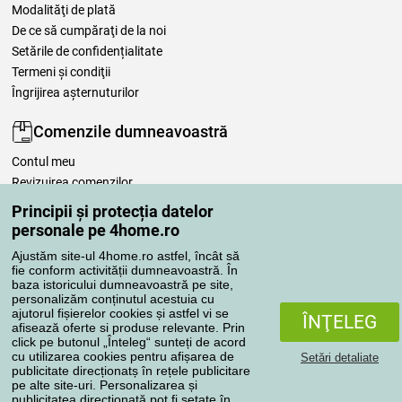
Modalităţi de plată
De ce să cumpăraţi de la noi
Setările de confidențialitate
Termeni şi condiţii
Îngrijirea așternuturilor
Comenzile dumneavoastră
Contul meu
Revizuirea comenzilor
Reclamaţii
Principii și protecția datelor
Retragere de la contract
personale pe 4home.ro
Regulile de procesare a recenziilor
Ajustăm site-ul 4home.ro astfel, încât să
fie conform activității dumneavoastră. În
baza istoricului dumneavoastră pe site,
Metode de transport
personalizăm conținutul acestuia cu
ajutorul fișierelor cookies și astfel vi se
ÎNŢELEG
afisează oferte si produse relevante. Prin
click pe butonul „Înteleg“ sunteți de acord
Metode de plată
cu utilizarea cookies pentru afișarea de
Setări detaliate
publicitate direcționatș în rețele publicitare
pe alte site-uri. Personalizarea și
publicitatea direcționată pot fi setate în