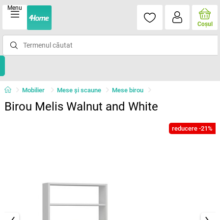
Menu
Coşul
Mobilier
Mese şi scaune
Mese birou
Birou Melis Walnut and White
reducere -21%