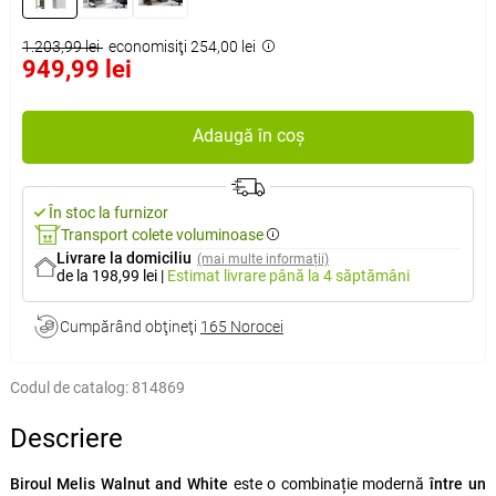
1.203,99 lei
economisiţi 254,00 lei
949,99 lei
Adaugă în coș
În stoc la furnizor
Transport colete voluminoase
Livrare la domiciliu
(mai multe informații)
de la 198,99 lei
|
Estimat livrare
până la 4 săptămâni
Cumpărând obţineţi
165 Norocei
Codul de catalog:
814869
Descriere
Biroul Melis Walnut and White
este o combinație modernă
între un