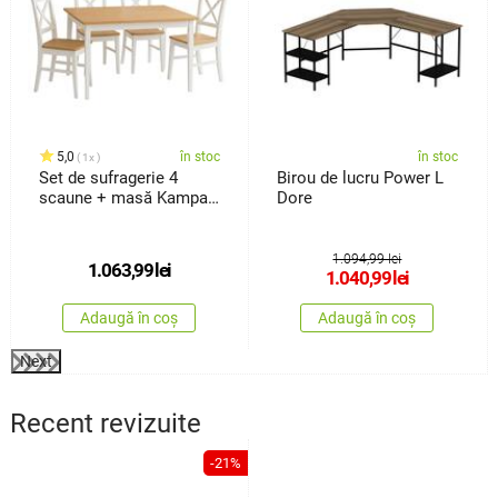
5,0
în stoc
în stoc
1x
Set de sufragerie 4
Birou de lucru Power L
scaune + masă Kampali,
Dore
alb
1.094,99 lei
1.063,99
lei
1.040,99
lei
Adaugă în coș
Adaugă în coș
Next
Recent revizuite
-21%