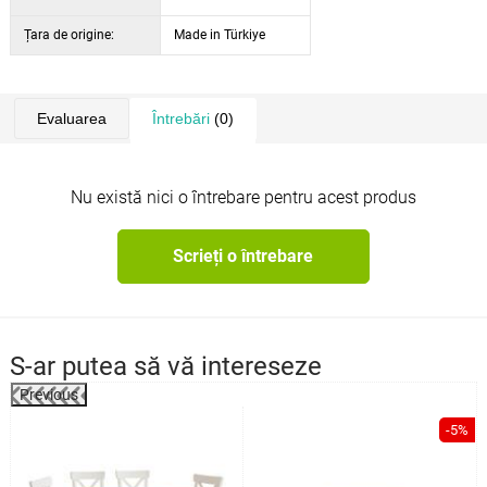
Țara de origine:
Made in Türkiye
Evaluarea
Întrebări
(0)
Nu există nici o întrebare pentru acest produs
Scrieți o întrebare
S-ar putea să vă intereseze
Previous
%
-5%