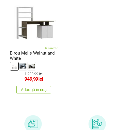
la furnizor
Birou Melis Walnut and
White
1.203,99 lei
949,99
lei
Adaugă în coș