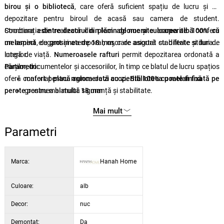
birou și o bibliotecă
, care oferă suficient spațiu de lucru și de
depozitare pentru biroul de acasă sau camera de student.
Combinația
Structura este realizată din
dintre decorul din lemn de nuc și culoarea albă
plăci aglomerate acoperite 100% cu
conferă
un aspect elegant și atemporal, ușor de asortat cu diferite stiluri de
melamină
, cu
grosimea de 18 mm
, care asigură stabilitate și durată
interior.
lungă de viață.
Numeroasele rafturi
permit depozitarea ordonată a
cărților, documentelor și accesoriilor, în timp ce blatul de lucru spațios
Parametri:
oferă confort pentru munca de zi cu zi.
material:
placă aglomerată acoperită 100% cu melamină
Biblioteca poate fi fixată pe
perete
grosimea blatului:
pentru mai multă siguranță și stabilitate.
18 mm
dimensiuni masă:
146,3 × 73,8 × 60 cm
Mai mult
dimensiuni bibliotecă:
63,6 × 128,8 × 14,5 cm
culoare:
nuc / alb
Parametri
Marca:
Hanah Home
Culoare:
alb
Decor:
nuc
Demontat:
Da