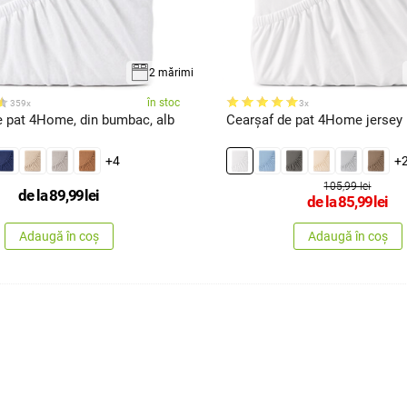
2 mărimi
în stoc
359x
3x
e pat 4Home, din bumbac, alb
+4
+
105,99 lei
de la
89,99
lei
de la
85,99
lei
Adaugă în coș
Adaugă în coș