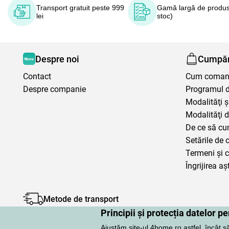
Transport gratuit peste 999
Gamă largă de produs
lei
stoc)
Despre noi
Cumpăr
Contact
Cum coma
Despre companie
Programul de
Modalităţi ş
Modalităţi d
De ce să cu
Setările de 
Termeni şi c
Îngrijirea aș
Metode de transport
Principii și protecția datelor 
Ajustăm site-ul 4home.ro astfel, încât s