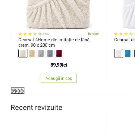
ărimi
oc
în stoc
828x
,
Cearşaf 4Home din imitaţie de lână,
Cearșaf d
crem, 90 x 200 cm
89,99
lei
Adaugă în coș
Next
Recent revizuite