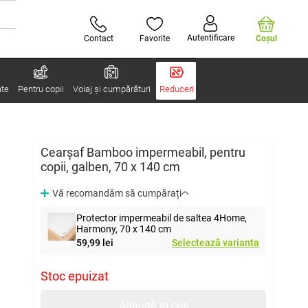
Autentificare
Contact
Favorite
Coşul
ate
Pentru copii
Voiaj și cumpărături
Reduceri
Cearșaf Bamboo impermeabil, pentru
copii, galben, 70 x 140 cm
Vă recomandăm să cumpărați
Protector impermeabil de saltea 4Home,
Harmony, 70 x 140 cm
59,99 lei
Selectează varianta
Stoc epuizat
Adaugă în coș