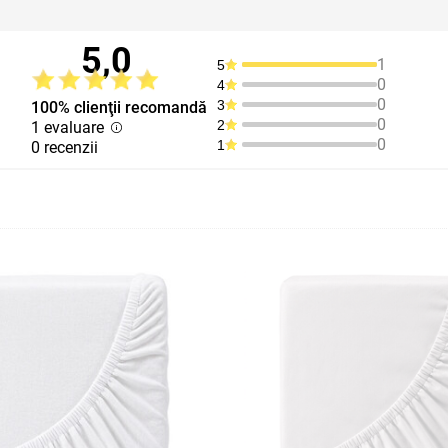
5,0
1
5
0
4
0
3
100% clienţii recomandă
0
2
1 evaluare
0
1
0 recenzii