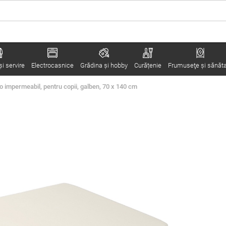
i servire
Electrocasnice
Grădina şi hobby
Curățenie
Frumuseţe şi sănăt
impermeabil, pentru copii, galben, 70 x 140 cm