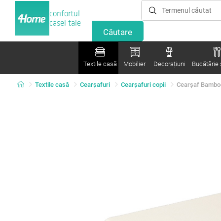
confortul
casei tale
Textile casă
Mobilier
Decorațiuni
Bucătărie ș
Textile casă
Cearșafuri
Cearşafuri copii
Cearșaf Bamboo 