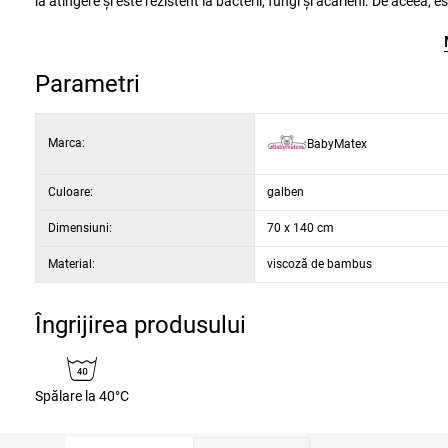
la atingere și este rezistent la bacterii, fungi și acarieni. De aceea, este adecvat pentru alergici. Partea de jos a cearșafului este prevăzută cu o
peliculă impermeabilă care protejează fiabil împotriva lichidelor, asigurând o durată de viață lungă și o igienă perfectă. În același timp cearșaful
este permeabil la aer.
Parametri
Marca:
BabyMatex
Culoare:
galben
Dimensiuni:
70 x 140 cm
Material:
viscoză de bambus
Îngrijirea produsului
Spălare la 40°C