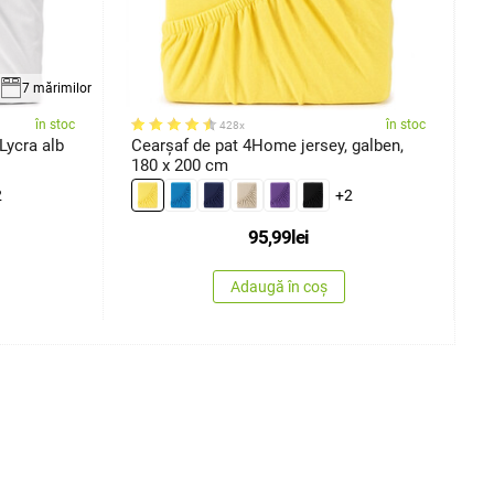
7 mărimilor
în stoc
în stoc
428x
Cearșaf de pat 4Home jersey Lycra alb
Cearşaf de pat 4Home jersey, galben,
C
180 x 200 cm
r
2
+2
95,99
lei
Adaugă în coș