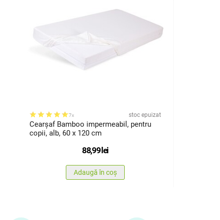
stoc epuizat
7x
Cearșaf Bamboo impermeabil, pentru
copii, alb, 60 x 120 cm
88,99
lei
Adaugă în coș