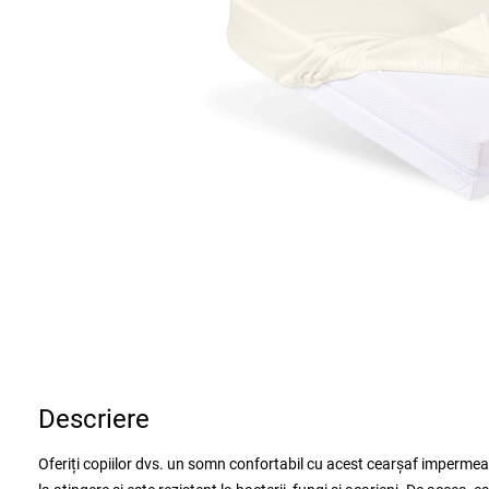
Descriere
Oferiți copiilor dvs. un somn confortabil cu acest cearșaf impermeabil din fibre de bambus. Acest cearșaf, din fibre de bambus, este foarte plăcut