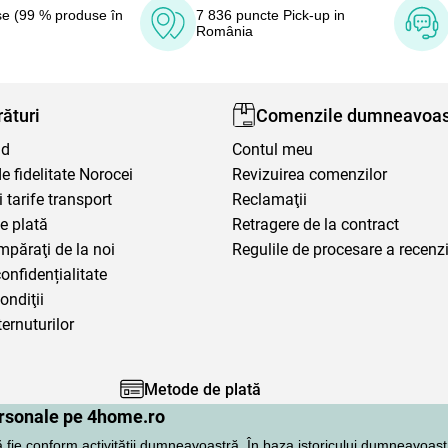
e (99 % produse în
7 836 puncte Pick-up in
România
ături
Comenzile dumneavoas
nd
Contul meu
 fidelitate Norocei
Revizuirea comenzilor
i tarife transport
Reclamaţii
e plată
Retragere de la contract
mpăraţi de la noi
Regulile de procesare a recenzi
confidențialitate
ondiţii
ternuturilor
Metode de plată
personale pe 4home.ro
ă fie conform activității dumneavoastră. În baza istoricului dumneavoast