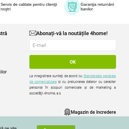
Servis de calitate pentru clienţii
Garanţia returnării
noştri
banilor
tră
Abonați-vă la noutățile 4home!
ilor
La inregistrare sunteţi de acord cu
Standardele generale
de comercializare
şi cu prelucrarea datelor cu caracter
personal în scopuri comerciale şi de marketing a
societăţii 4home, a.s.
Magazin de încredere
ră pe site,