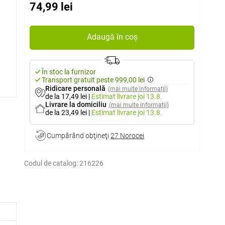
74,99 lei
Adaugă în coș
În stoc la furnizor
Transport gratuit peste 999,00 lei
Ridicare personală
(mai multe informații)
de la 17,49 lei
|
Estimat livrare
joi 13.8.
Livrare la domiciliu
(mai multe informații)
de la 23,49 lei
|
Estimat livrare
joi 13.8.
Cumpărând obţineţi
27 Norocei
Codul de catalog:
216226
i aranjat.