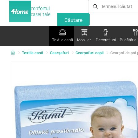
confortul
casei tale
Textile casă
Mobilier
Decorațiuni
Bucătărie ș
Textile casă
Cearșafuri
Cearşafuri copii
Cearşaf de pat p