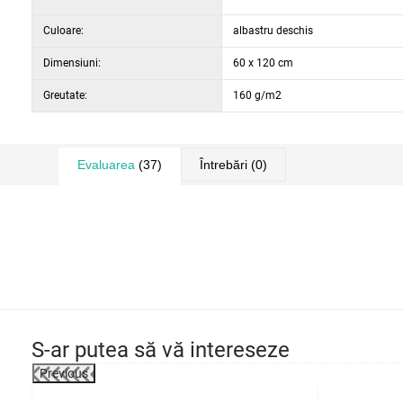
Culoare:
albastru deschis
Dimensiuni:
60 x 120 cm
Greutate:
160 g/m2
Evaluarea
(37)
Întrebări
(0)
S-ar putea să vă intereseze
Previous
-4%