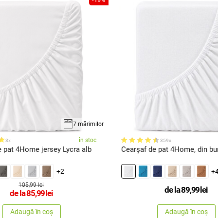
7 mărimilor
în stoc
3x
359x
Cearșaf de pat 4Home jersey Lycra alb
Cearșaf de pat 4Home, din bu
+2
+
105,99 lei
de la
89,99
lei
de la
85,99
lei
Adaugă în coș
Adaugă în coș