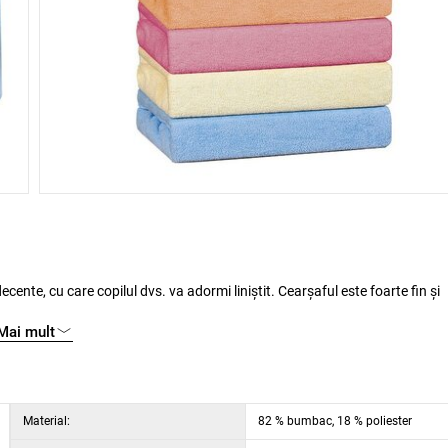
Mai mult
tipurile de saltele cu înălţime de până la 15 cm. Găicile de întindere împiedică adunarea şi asigură ca cearşaful să fie tot timpul întins ş
Material:
82 % bumbac, 18 % poliester