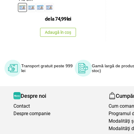
de la
74,99
lei
Adaugă în coș
Transport gratuit peste 999
Gamă largă de produs
lei
stoc)
Despre noi
Cumpăr
Contact
Cum coma
Despre companie
Programul de
Modalităţi ş
Modalităţi d