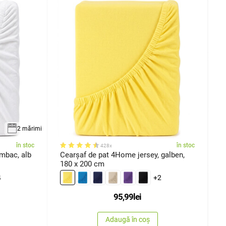
2 mărimi
în stoc
în stoc
428x
mbac, alb
Cearşaf de pat 4Home jersey, galben,
C
180 x 200 cm
r
4
+2
95,99
lei
Adaugă în coș