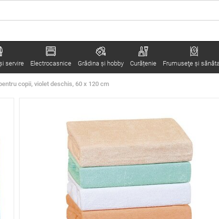
i servire
Electrocasnice
Grădina şi hobby
Curățenie
Frumuseţe şi sănăt
entru copii, violet deschis, 60 x 120 cm