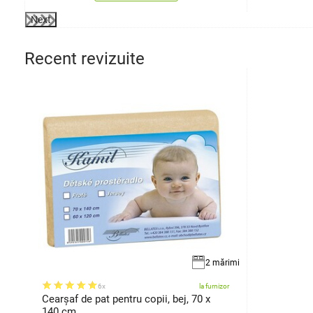
Next
Recent revizuite
2 mărimi
6x
la furnizor
Cearşaf de pat pentru copii, bej, 70 x
140 cm