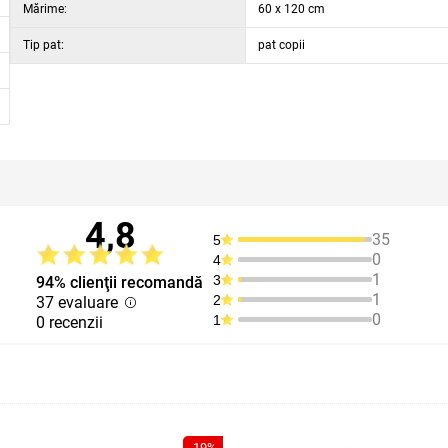
Mărime:
60 x 120 cm
Tip pat:
pat copii
4,8
35
5
0
4
1
3
94% clienţii recomandă
1
2
37 evaluare
0
1
0 recenzii
-19%