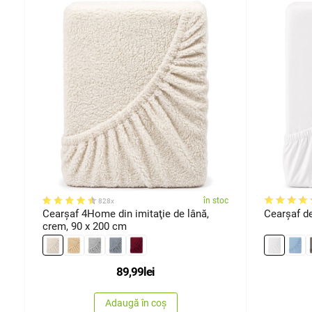
ărimi
oc
în stoc
828x
Cearşaf 4Home din imitaţie de lână,
crem, 90 x 200 cm
89,99
lei
Adaugă în coș