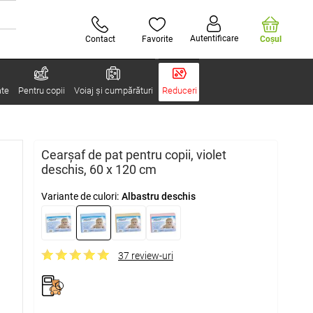
Autentificare
Contact
Favorite
Coşul
ate
Pentru copii
Voiaj și cumpărături
Reduceri
Cearşaf de pat pentru copii, violet
deschis, 60 x 120 cm
Variante de culori:
Albastru deschis
37 review-uri