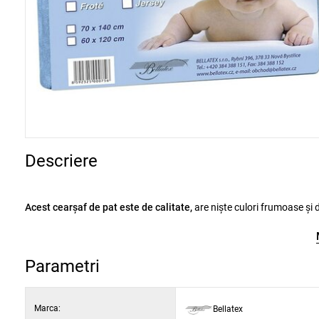
Descriere
Acest cearşaf de pat este de calitate,
are nişte culori frumoase şi decente, cu care copilul dvs. va adormi liniştit. Cearşaful este foarte fin şi
plăcut la atingere. Este confecţionat din bumbac fin care, datorită modului de prelucrare, nu-şi pierde forma şi culoarea. Este potrivit pentru toate
Parametri
Marca:
Bellatex