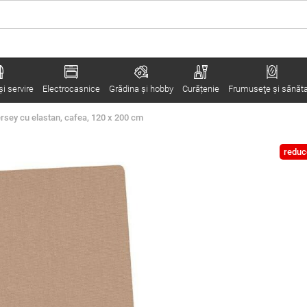
i servire
Electrocasnice
Grădina şi hobby
Curățenie
Frumuseţe şi sănăt
ersey cu elastan, cafea, 120 x 200 cm
reduc