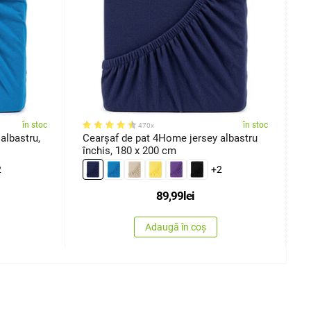
în stoc
în stoc
470x
albastru,
Cearșaf de pat 4Home jersey albastru
C
închis, 180 x 200 cm
2
2
+2
89,99
lei
Adaugă în coș