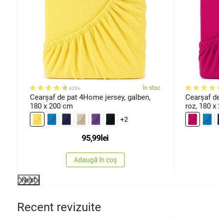
ărimi
oc
în stoc
428x
Cearşaf de pat 4Home jersey, galben,
Cearşaf d
180 x 200 cm
roz, 180 x
+2
95,99
lei
Adaugă în coș
Next
Recent revizuite