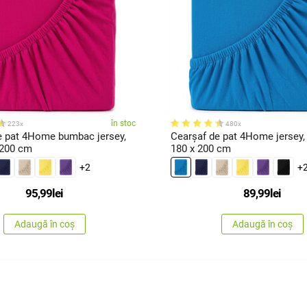
în stoc
223x
480x
e pat 4Home bumbac jersey,
Cearşaf de pat 4Home jersey, 
 200 cm
180 x 200 cm
+2
+
95,99
lei
89,99
lei
Adaugă în coș
Adaugă în coș