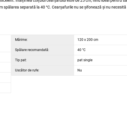
xcelent. Înălțimea colțului cearșafului este de 25 cm, fiind ideal pentru sa
m spălarea separată la 40 °C. Cearșafurile nu se șifonează și nu necesită
Mărime:
120 x 200 cm
Spălare recomandată:
40 °C
Tip pat:
pat single
Uscător de rufe:
Nu