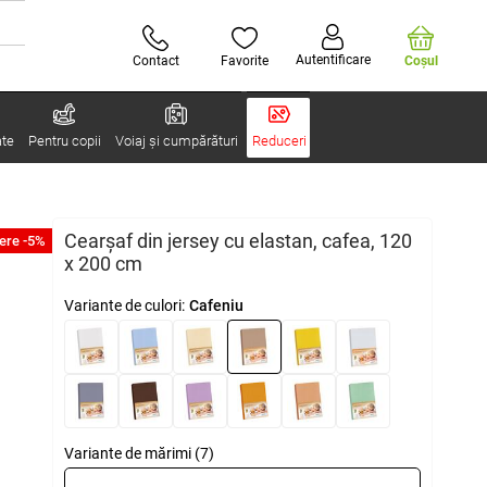
Autentificare
Contact
Favorite
Coşul
ate
Pentru copii
Voiaj și cumpărături
Reduceri
Cearșaf din jersey cu elastan, cafea, 120
ere -5%
x 200 cm
Variante de culori:
Cafeniu
Variante de mărimi (7)