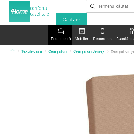
confortul
casei tale
Textile casă
Mobilier
Decorațiuni
Bucătărie ș
Textile casă
Cearșafuri
Cearșafuri Jersey
Cearșaf din j