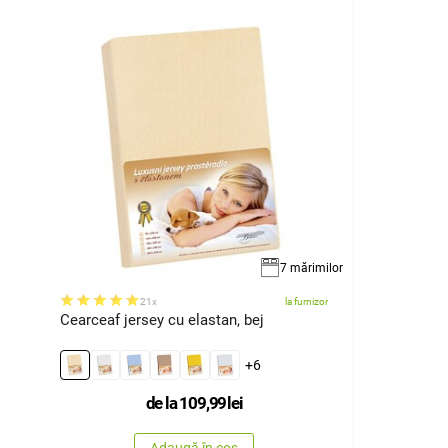
7 mărimilor
21x
la furnizor
Cearceaf jersey cu elastan, bej
+6
de la
109,99
lei