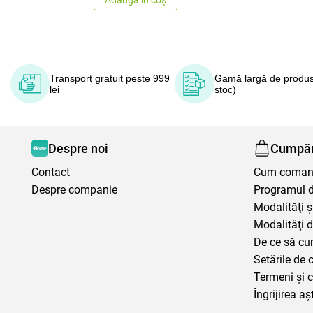
Adaugă în coș
Transport gratuit peste 999
Gamă largă de produs
lei
stoc)
Despre noi
Cumpăr
Contact
Cum coma
Despre companie
Programul de
Modalităţi ş
Modalităţi d
De ce să cu
Setările de 
Termeni şi c
Îngrijirea aș