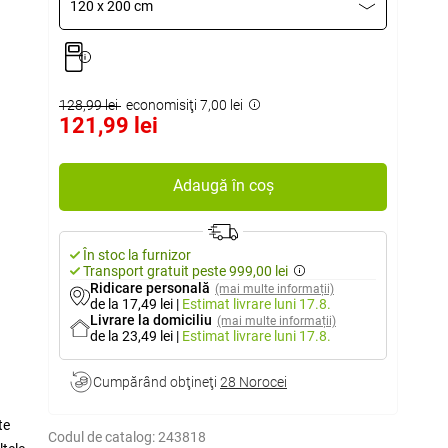
120 x 200 cm
128,99 lei
economisiţi 7,00 lei
121,99 lei
Adaugă în coș
În stoc la furnizor
Transport gratuit peste 999,00 lei
Ridicare personală
(mai multe informații)
de la 17,49 lei
|
Estimat livrare
luni 17.8.
Livrare la domiciliu
(mai multe informații)
de la 23,49 lei
|
Estimat livrare
luni 17.8.
Cumpărând obţineţi
28 Norocei
te
Codul de catalog:
243818