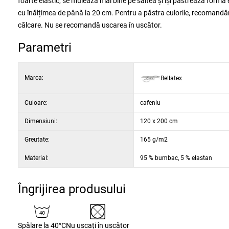
foarte elastic, se mulează mai bine pe saltea și își păstrează forma e
cu înălțimea de până la 20 cm. Pentru a păstra culorile, recomandă
călcare. Nu se recomandă uscarea în uscător.
Parametri
Marca:
Bellatex
Culoare:
cafeniu
Dimensiuni:
120 x 200 cm
Greutate:
165 g/m2
Material:
95 % bumbac, 5 % elastan
Îngrijirea produsului
Spălare la 40°C
Nu uscați în uscător