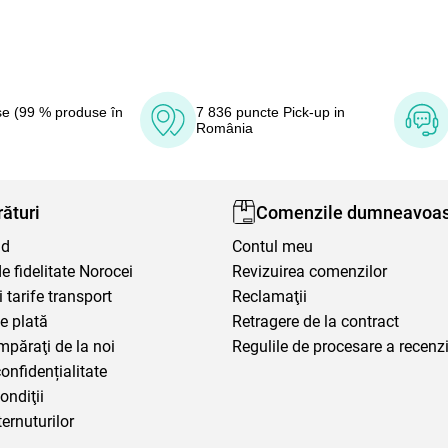
e (99 % produse în
7 836 puncte Pick-up in
România
ături
Comenzile dumneavoas
nd
Contul meu
 fidelitate Norocei
Revizuirea comenzilor
i tarife transport
Reclamaţii
e plată
Retragere de la contract
mpăraţi de la noi
Regulile de procesare a recenzi
confidențialitate
ondiţii
ternuturilor