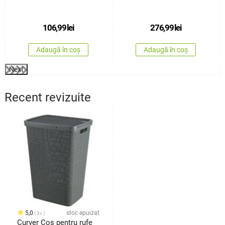
4Home HANDY, 2 nivele
106,99
lei
276,99
lei
Adaugă în coș
Adaugă în coș
Next
Recent revizuite
5,0
stoc epuizat
3x
Curver Coș pentru rufe