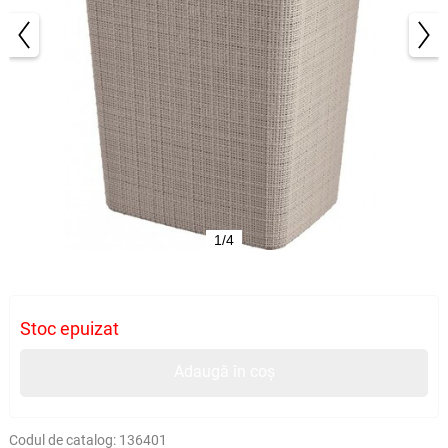
1/4
Stoc epuizat
Adaugă în coș
Codul de catalog:
136401