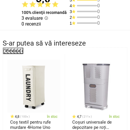
0
4
0
3
100% clienţii recomandă
0
2
3 evaluare
0
1
0 recenzii
S-ar putea să vă intereseze
Previous
%
4,8
în stoc
4,7
în stoc
100x
211x
Coș textil pentru rufe
Coșuri universale de
murdare 4Home Uno
depozitare pe roți