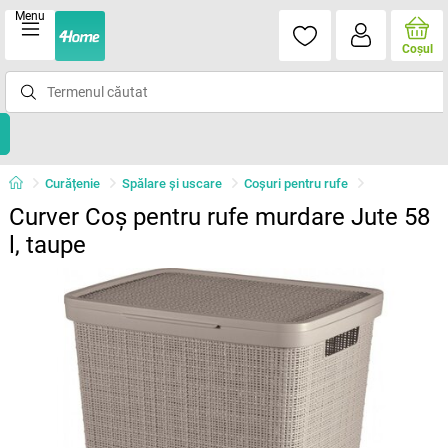
Menu
Coşul
Curățenie
Spălare şi uscare
Coşuri pentru rufe
Curver Coș pentru rufe murdare Jute 58
l, taupe