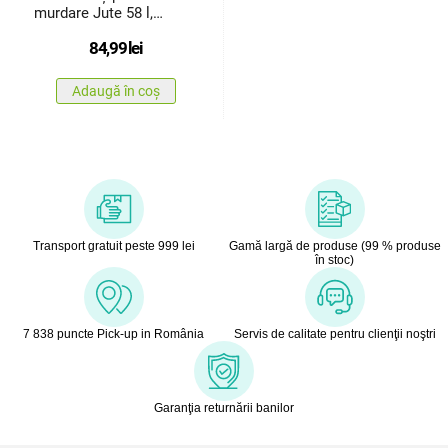
murdare Jute 58 l,
griînchis
84,99
lei
Adaugă în coș
Transport gratuit peste 999 lei
Gamă largă de produse (99 % produse
în stoc)
7 838 puncte Pick-up in România
Servis de calitate pentru clienţii noştri
Garanţia returnării banilor