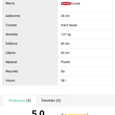
Marca:
Curver
Adâncime:
34 cm
Culoare:
maro taupe
Greutate:
1,51 kg
Înălţime:
60 cm
Lăţime:
43 cm
Material:
Plastic
Recycled:
Da
Volum:
58 l
Evaluarea
(3)
Întrebări
(0)
5,0
3
5