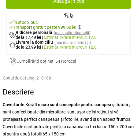
Adaugă în coș
În stoc 2 buc
Transport gratuit peste 999,00 lei
Ridicare personală
(mai multe informații)
de la 17,49 lei
|
Estimat livrare
miercuri 12.8.
Livrare la domiciliu
(mai multe informații)
de la 23,99 lei
|
Estimat livrare
miercuri 12.8.
Cumpărând obţineţi
54 Norocei
Codul de catalog:
218109
Descriere
Cuverturile Korall micro sunt concepute pentru canapea şi fotolii
,
sunt confecţionate din microfibre, sunt uşor de întreţinut şi vă
protejează perfect canapeaua şi fotoliile, având şi un aspect frumos.
Cuverturile sunt potrivite pentru o canapea cu trei locuri 150 x 200 cm
şi pentru două fotolii 65 x 150 cm.