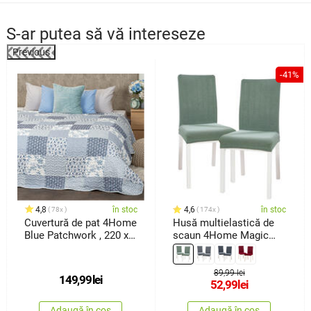
S-ar putea să vă intereseze
Previous
%
-41%
4,8
în stoc
4,6
în stoc
78x
174x
Cuvertură de pat 4Home
Husă multielastică de
Blue Patchwork , 220 x
scaun 4Home Magic
240cm
clean verde, 45 - 50 cm,
set 2 buc.
89,99 lei
149,99
lei
52,99
lei
Adaugă în coș
Adaugă în coș