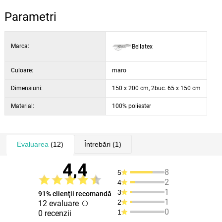
Parametri
Marca:
Bellatex
Culoare:
maro
Dimensiuni:
150 x 200 cm, 2buc. 65 x 150 cm
Material:
100% poliester
Evaluarea
(12)
Întrebări
(1)
4,4
8
5
2
4
1
3
91% clienţii recomandă
1
2
12 evaluare
0
1
0 recenzii