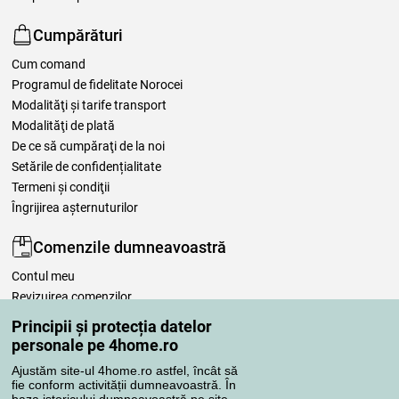
Cumpărături
Cum comand
Programul de fidelitate Norocei
Modalităţi şi tarife transport
Modalităţi de plată
De ce să cumpăraţi de la noi
Setările de confidențialitate
Termeni şi condiţii
Îngrijirea așternuturilor
Comenzile dumneavoastră
Contul meu
Revizuirea comenzilor
Reclamaţii
Principii și protecția datelor
Retragere de la contract
personale pe 4home.ro
Regulile de procesare a recenziilor
Ajustăm site-ul 4home.ro astfel, încât să
fie conform activității dumneavoastră. În