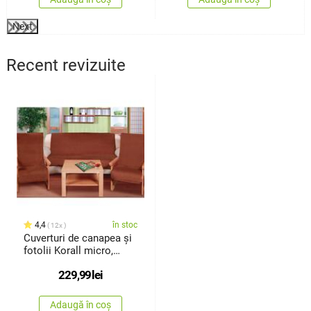
Next
Recent revizuite
4,4
în stoc
12x
Cuverturi de canapea şi
fotolii Korall micro,
maro, 150 x 200 cm, 2
229,99
lei
buc. 65 x 150 cm
Adaugă în coș