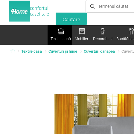
confortul
casei tale
Textile casă
Mobilier
Decorațiuni
Bucătărie ș
Textile casă
Cuverturi și huse
Cuverturi canapea
Cuvertu