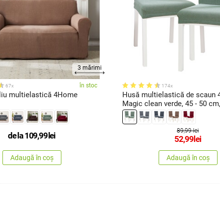
3 mărimi
în stoc
67x
174x
liu multielastică 4Home
Husă multielastică de scaun
Magic clean verde, 45 - 50 cm,
buc.
89,99 lei
de la
109,99
lei
52,99
lei
Adaugă în coș
Adaugă în coș