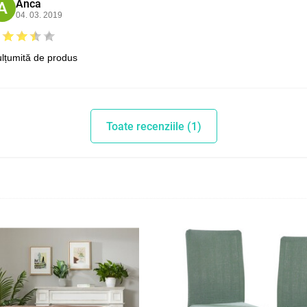
Anca
A
04. 03. 2019
lțumită de produs
Toate recenziile (1)