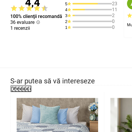
4,4
23
5
11
4
2
3
100% clienţii recomandă
0
2
36 evaluare
Mu
0
1
1 recenzii
S-ar putea să vă intereseze
Previous
-35%