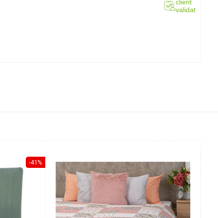
client
validat
-41%