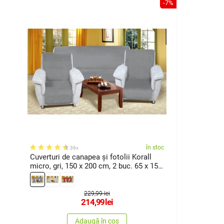
-7%
în stoc
36x
Cuverturi de canapea şi fotolii Korall
micro, gri, 150 x 200 cm, 2 buc. 65 x 150
cm
229,99 lei
214,99
lei
Adaugă în coș