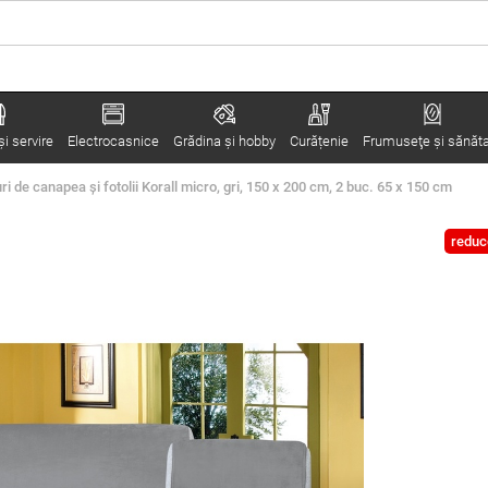
i servire
Electrocasnice
Grădina şi hobby
Curățenie
Frumuseţe şi sănăt
ri de canapea şi fotolii Korall micro, gri, 150 x 200 cm, 2 buc. 65 x 150 cm
reduc