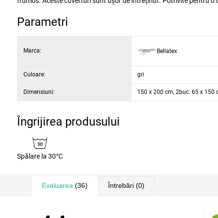
frumos. Aceste cuverturi sunt uşor de întreţinut. Potrivite pentru o
Parametri
Marca:
Bellatex
Culoare:
gri
Dimensiuni:
150 x 200 cm, 2buc. 65 x 150
Îngrijirea produsului
Spălare la 30°C
Evaluarea
(36)
Întrebări
(0)