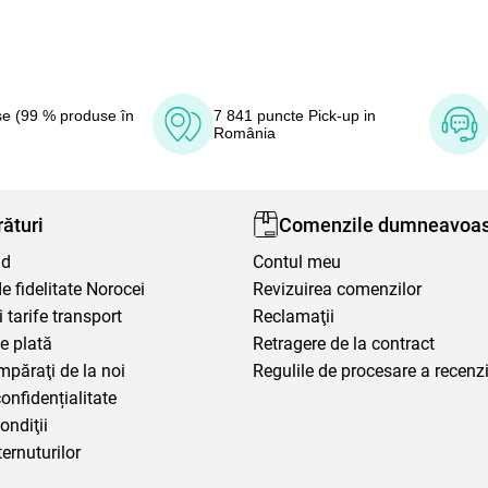
e (99 % produse în
7 841 puncte Pick-up in
România
ături
Comenzile dumneavoas
nd
Contul meu
 fidelitate Norocei
Revizuirea comenzilor
i tarife transport
Reclamaţii
e plată
Retragere de la contract
mpăraţi de la noi
Regulile de procesare a recenzi
confidențialitate
ondiţii
ternuturilor