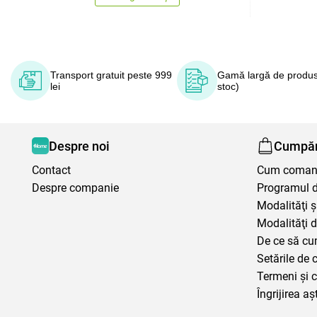
Transport gratuit peste 999
Gamă largă de produs
lei
stoc)
Despre noi
Cumpăr
Contact
Cum coma
Despre companie
Programul de
Modalităţi ş
Modalităţi d
De ce să cu
Setările de 
Termeni şi c
Îngrijirea aș