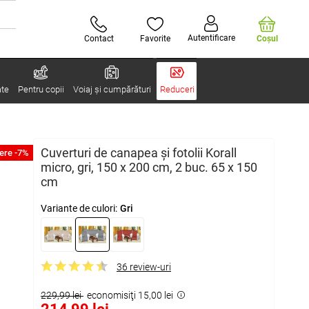
Autentificare
Contact
Favorite
Coşul
ate
Pentru copii
Voiaj și cumpărături
Reduceri
Cuverturi de canapea şi fotolii Korall
ere -7%
micro, gri, 150 x 200 cm, 2 buc. 65 x 150
cm
Variante de culori:
Gri
36 review-uri
229,99 lei
economisiţi 15,00 lei