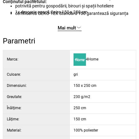
Conținutul pachetului:
potrivită pentru gospodării, birouri și spații hoteliere
1x draperie opacă Cairo 150 x 250 cm
certificarea OEKO-TEX Standard 100 garantează siguranța
pentru sănătate
Mai mult
Parametri
Marca:
4Home
Culoare:
gri
Dimensiuni:
150 x 250 cm
Greutate:
230 g/m2
Înălţime:
250 cm
Lăţime:
150 cm
Material:
100% poliester