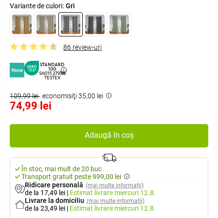
Variante de culori:
Gri
86 review-uri
STANDARD
100
SH015 279388
TESTEX
109,99 lei
economisiţi 35,00 lei
74,99 lei
Adaugă în coș
În stoc, mai mult de 20 buc
Transport gratuit peste 999,00 lei
Ridicare personală
(mai multe informații)
de la 17,49 lei
|
Estimat livrare
miercuri 12.8.
Livrare la domiciliu
(mai multe informații)
de la 23,49 lei
|
Estimat livrare
miercuri 12.8.