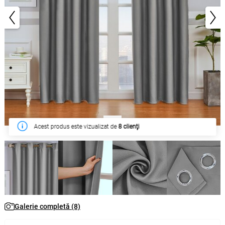
1/8
În săptămâna acesta a fost cumpărat de
42 clienţi
Galerie completă (8)