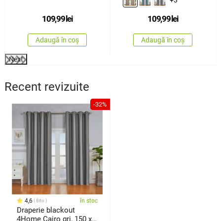
+3
109,99
lei
109,99
lei
Adaugă în coș
Adaugă în coș
Next
Recent revizuite
-32%
4,6
în stoc
86x
Draperie blackout
4Home Cairo gri, 150 x