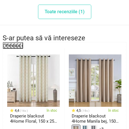
Toate recenziile (1)
S-ar putea să vă intereseze
Previous
4,4
în stoc
4,5
în stoc
16x
19x
Draperie blackout
Draperie blackout
4Home Floral, 150 x 250
4Home Manila bej, 150
cm
x 250 cm