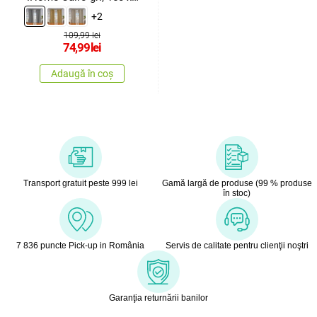
250 cm
+2
109,99 lei
74,99
lei
Adaugă în coș
Transport gratuit peste 999 lei
Gamă largă de produse (99 % produse
în stoc)
7 836 puncte Pick-up in România
Servis de calitate pentru clienţii noştri
Garanţia returnării banilor