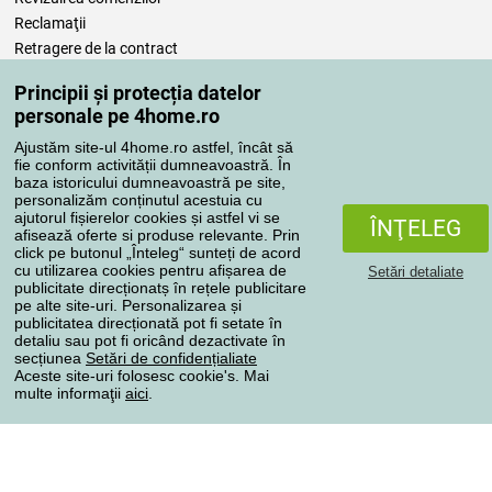
Reclamaţii
Retragere de la contract
Regulile de procesare a recenziilor
Principii și protecția datelor
personale pe 4home.ro
Metode de transport
Ajustăm site-ul 4home.ro astfel, încât să
fie conform activității dumneavoastră. În
baza istoricului dumneavoastră pe site,
personalizăm conținutul acestuia cu
Metode de plată
ajutorul fișierelor cookies și astfel vi se
ÎNŢELEG
afisează oferte si produse relevante. Prin
click pe butonul „Înteleg“ sunteți de acord
cu utilizarea cookies pentru afișarea de
Setări detaliate
Magazin de încredere
publicitate direcționatș în rețele publicitare
pe alte site-uri. Personalizarea și
publicitatea direcționată pot fi setate în
detaliu sau pot fi oricând dezactivate în
secțiunea
Setări de confidențialiate
Aceste site-uri folosesc cookie's. Mai
multe informaţii
aici
.
Protecţia datelor cu caracter personal
Toate drepturile rezervate © 2004-2026 4home, a.s.