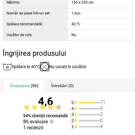
Mărime:
150 x 250 cm
Număr de piese într-un set:
1 buc.
Spălare recomandată:
40 °C
Uscător de rufe:
Nu
Îngrijirea produsului
Spălare la 40°C
Nu uscați în uscător
Evaluarea
(86)
Întrebări
(0)
4,6
71
5
9
4
2
3
94% clienţii recomandă
0
2
86 evaluare
4
1
1 recenzii