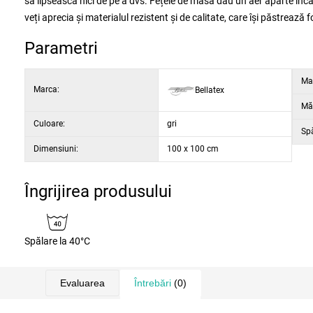
să lipsească nici de pe a dvs. Fețele de masă dau un aer aparte încăp
veți aprecia și materialul rezistent şi de calitate, care își păstrează 
Parametri
Mat
Marca:
Bellatex
Mă
Culoare:
gri
Sp
Dimensiuni:
100 x 100 cm
Îngrijirea produsului
Spălare la 40°C
Evaluarea
Întrebări
(0)