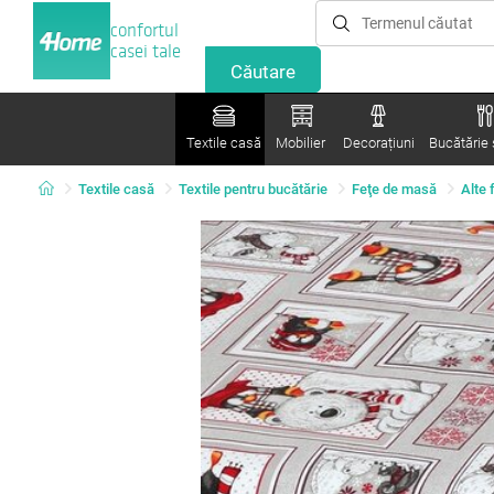
confortul
casei tale
Textile casă
Mobilier
Decorațiuni
Bucătărie ș
Textile casă
Textile pentru bucătărie
Feţe de masă
Alte 