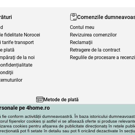
ături
Comenzile dumneavoas
nd
Contul meu
 fidelitate Norocei
Revizuirea comenzilor
i tarife transport
Reclamaţii
e plată
Retragere de la contract
mpăraţi de la noi
Regulile de procesare a recenzi
confidențialitate
ondiţii
ternuturilor
Metode de plată
personale pe 4home.ro
ă fie conform activității dumneavoastră. În baza istoricului dumneavoast
rul fișierelor cookies și astfel vi se afisează oferte si produse relevante
lizarea cookies pentru afișarea de publicitate direcționatș în rețele publi
irecționată pot fi setate în detaliu sau pot fi oricând dezactivate în secț