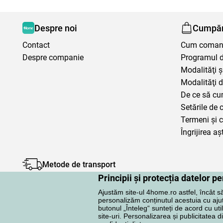
Despre noi
Cumpăr
Contact
Cum coma
Despre companie
Programul de
Modalităţi ş
Modalităţi d
De ce să cu
Setările de 
Termeni şi c
Îngrijirea aș
Metode de transport
Principii și protecția datelor 
Ajustăm site-ul 4home.ro astfel, încât s
personalizăm conținutul acestuia cu ajuto
butonul „Înteleg“ sunteți de acord cu uti
site-uri. Personalizarea și publicitatea d
Protecţia datelor cu caracter personal