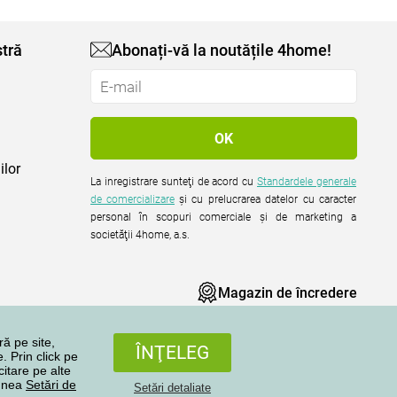
tră
Abonați-vă la noutățile 4home!
ilor
La inregistrare sunteţi de acord cu
Standardele generale
de comercializare
şi cu prelucrarea datelor cu caracter
personal în scopuri comerciale şi de marketing a
societăţii 4home, a.s.
Magazin de încredere
ră pe site,
ÎNŢELEG
. Prin click pe
citare pe alte
iunea
Setări de
Setări detaliate
Toate drepturile rezervate © 2004-2026 4home, a.s.