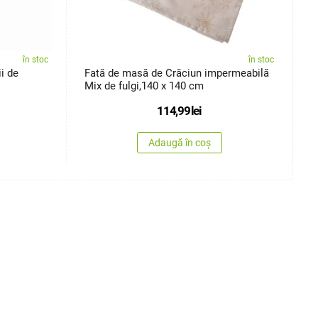
în stoc
în stoc
i de
Fată de masă de Crăciun impermeabilă
F
Mix de fulgi,140 x 140 cm
F
114,99
lei
Adaugă în coș