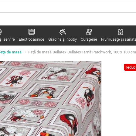
i servire
Electrocasnice
Grădina şi hobby
Curățenie
Frumuseţe şi sănăt
feţe de masă
Față de masă Bellatex Bellatex Iarnă Patchwork, 100 x 100 cm
reduc