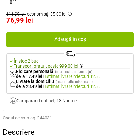
111,99 lei
economisiţi 35,00 lei
76,99 lei
Adaugă în coș
În stoc 2 buc
Transport gratuit peste 999,00 lei
Ridicare personală
(mai multe informații)
de la 17,49 lei
|
Estimat livrare
miercuri 12.8.
Livrare la domiciliu
(mai multe informații)
de la 23,49 lei
|
Estimat livrare
miercuri 12.8.
Cumpărând obţineţi
18 Norocei
Codul de catalog:
244031
Descriere