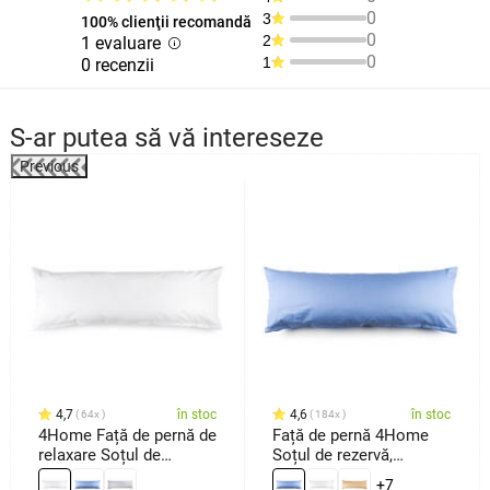
0
3
100% clienţii recomandă
0
2
1 evaluare
0
1
0 recenzii
S-ar putea să vă intereseze
Previous
4,7
în stoc
4,6
în stoc
64x
184x
4Home Față de pernă de
Față de pernă 4Home
relaxare Soțul de
Soțul de rezervă,
rezervă albă, 45 x 120
albastru, 50 x 150 cm
+7