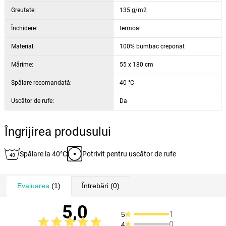
Greutate:
135 g/m2
Închidere:
fermoal
Material:
100% bumbac creponat
Mărime:
55 x 180 cm
Spălare recomandată:
40 °C
Uscător de rufe:
Da
Îngrijirea produsului
Spălare la 40°C
Potrivit pentru uscător de rufe
Evaluarea
(1)
Întrebări
(0)
5,0
1
5
0
4