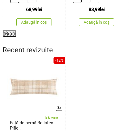
cm
68,99
lei
83,99
lei
Adaugă în coș
Adaugă în coș
Next
Recent revizuite
-12%
3x
la furnizor
Față de pernă Bellatex
Plăci,