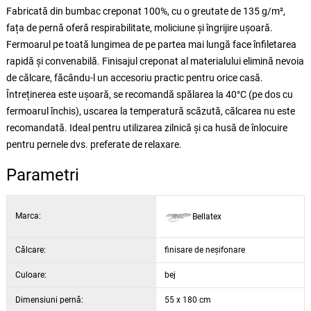
Fabricată din bumbac creponat 100%, cu o greutate de 135 g/m²,
fața de pernă oferă respirabilitate, moliciune și îngrijire ușoară.
Fermoarul pe toată lungimea de pe partea mai lungă face înfiletarea
rapidă și convenabilă. Finisajul creponat al materialului elimină nevoia
de călcare, făcându-l un accesoriu practic pentru orice casă.
Întreținerea este ușoară, se recomandă spălarea la 40°C (pe dos cu
fermoarul închis), uscarea la temperatură scăzută, călcarea nu este
recomandată. Ideal pentru utilizarea zilnică și ca husă de înlocuire
pentru pernele dvs. preferate de relaxare.
Parametri
Marca:
Bellatex
Călcare:
finisare de neșifonare
Culoare:
bej
Dimensiuni pernă:
55 x 180 cm