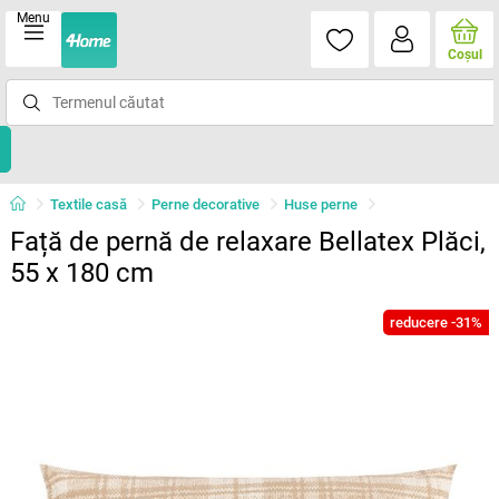
Menu
Coşul
Textile casă
Perne decorative
Huse perne
Față de pernă de relaxare Bellatex Plăci,
55 x 180 cm
reducere -31%