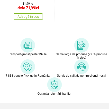
81,99 lei
de la
71,99
lei
Adaugă în coș
Transport gratuit peste 999 lei
Gamă largă de produse (99 % produse
în stoc)
7 838 puncte Pick-up in România
Servis de calitate pentru clienţii noştri
Garanţia returnării banilor