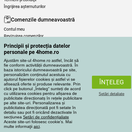
Îngrijirea așternuturilor
Comenzile dumneavoastră
Contul meu
Revizuirea comenzilor
Reclamaţii
Principii și protecția datelor
Retragere de la contract
personale pe 4home.ro
Regulile de procesare a recenziilor
Ajustăm site-ul 4home.ro astfel, încât să
fie conform activității dumneavoastră. În
baza istoricului dumneavoastră pe site,
Metode de transport
personalizăm conținutul acestuia cu
ajutorul fișierelor cookies și astfel vi se
ÎNŢELEG
afisează oferte si produse relevante. Prin
click pe butonul „Înteleg“ sunteți de acord
Metode de plată
cu utilizarea cookies pentru afișarea de
Setări detaliate
publicitate direcționatș în rețele publicitare
pe alte site-uri. Personalizarea și
publicitatea direcționată pot fi setate în
detaliu sau pot fi oricând dezactivate în
Magazin de încredere
secțiunea
Setări de confidențialiate
Aceste site-uri folosesc cookie's. Mai
multe informaţii
aici
.