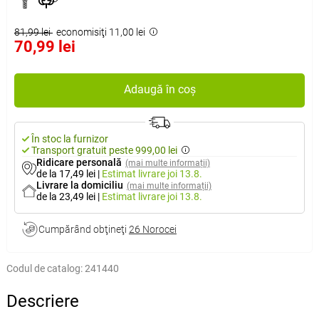
81,99 lei
economisiţi 11,00 lei
70,99 lei
Adaugă în coș
În stoc la furnizor
Transport gratuit peste 999,00 lei
Ridicare personală
(mai multe informații)
de la 17,49 lei
|
Estimat livrare
joi 13.8.
Livrare la domiciliu
(mai multe informații)
de la 23,49 lei
|
Estimat livrare
joi 13.8.
Cumpărând obţineţi
26 Norocei
Codul de catalog:
241440
Descriere