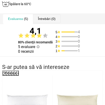
Spălare la 60°C
Evaluarea
(5)
Întrebări
(0)
4,1
4
5
0
4
0
3
80% clienţii recomandă
0
2
5 evaluare
1
1
0 recenzii
S-ar putea să vă intereseze
Previous
%