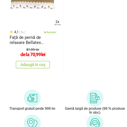
2x
4,1
5x
la furnizor
Față de pernă de
relaxare Bellatex
Trandafir maro,
81,99 lei
de la
70,99
lei
Adaugă în coș
Transport gratuit peste 999 lei
Gamă largă de produse (99 % produse
în stoc)