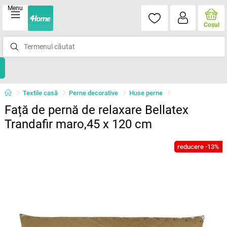
Menu
Coşul
Textile casă
Perne decorative
Huse perne
Față de pernă de relaxare Bellatex
Trandafir maro,45 x 120 cm
reducere -13%