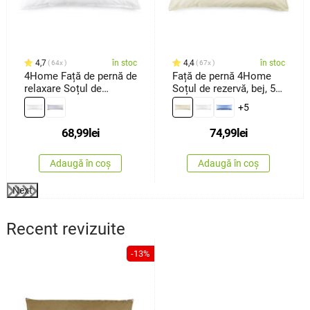
4,7
în stoc
4,4
în stoc
64x
67x
4Home Față de pernă de
Față de pernă 4Home
relaxare Soțul de
Soțul de rezervă, bej, 50
rezervă albă, 45 x 120
x 150 cm
+5
cm
68,99
lei
74,99
lei
Adaugă în coș
Adaugă în coș
Next
Recent revizuite
-13%