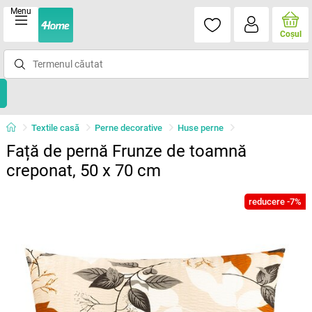
Menu
Coşul
Textile casă
Perne decorative
Huse perne
Față de pernă Frunze de toamnă
creponat, 50 x 70 cm
reducere -7%