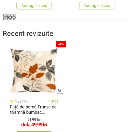
Adaugă în coș
Adaugă în coș
Next
Recent revizuite
-4%
3x
4,5
în stoc
17x
Față de pernă Frunze de
toamnă bumbac
creponat
51,99 lei
de la
49,99
lei