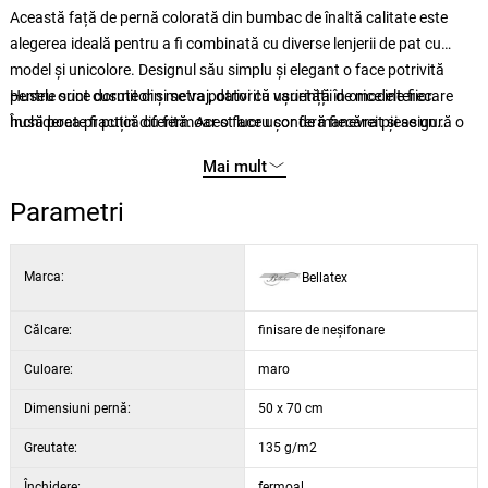
Această față de pernă colorată din bumbac de înaltă calitate este
alegerea ideală pentru a fi combinată cu diverse lenjerii de pat cu
model și unicolore. Designul său simplu și elegant o face potrivită
pentru orice dormitor și se va potrivi cu ușurință în orice interior.
Husele sunt cusute din metraj, datorită varietății de modele fiecare
Închiderea practică cu fermoar o face ușor de manevrat și asigură o
husă poate fi puțin diferită. Acest lucru conferă fiecărei piese un
utilizare confortabilă.
caracter unic. Fotografia este doar pentru ilustrare
Mai mult
Parametri
Marca:
Bellatex
Călcare:
finisare de neșifonare
Culoare:
maro
Dimensiuni pernă:
50 x 70 cm
Greutate:
135 g/m2
Închidere:
fermoal