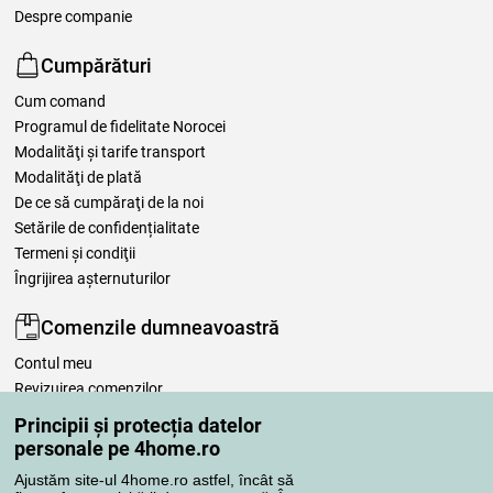
Despre companie
Cumpărături
Cum comand
Programul de fidelitate Norocei
Modalităţi şi tarife transport
Modalităţi de plată
De ce să cumpăraţi de la noi
Setările de confidențialitate
Termeni şi condiţii
Îngrijirea așternuturilor
Comenzile dumneavoastră
Contul meu
Revizuirea comenzilor
Reclamaţii
Principii și protecția datelor
Retragere de la contract
personale pe 4home.ro
Regulile de procesare a recenziilor
Ajustăm site-ul 4home.ro astfel, încât să