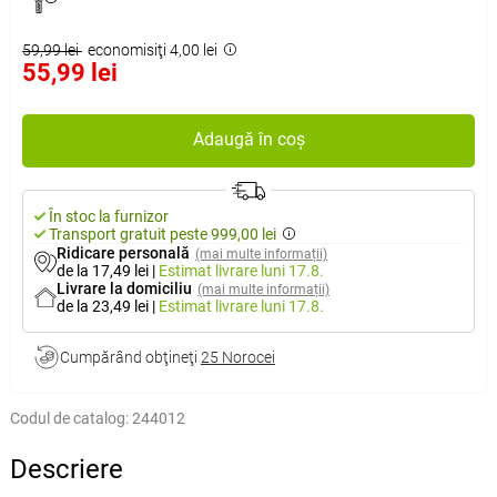
59,99 lei
economisiţi 4,00 lei
55,99 lei
Adaugă în coș
În stoc la furnizor
Transport gratuit peste 999,00 lei
Ridicare personală
(mai multe informații)
de la 17,49 lei
|
Estimat livrare
luni 17.8.
Livrare la domiciliu
(mai multe informații)
de la 23,49 lei
|
Estimat livrare
luni 17.8.
Cumpărând obţineţi
25 Norocei
Codul de catalog:
244012
Descriere