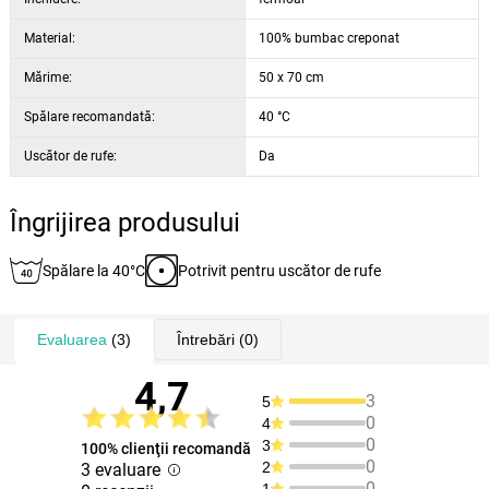
Material:
100% bumbac creponat
Mărime:
50 x 70 cm
Spălare recomandată:
40 °C
Uscător de rufe:
Da
Îngrijirea produsului
Spălare la 40°C
Potrivit pentru uscător de rufe
Evaluarea
(3)
Întrebări
(0)
4,7
3
5
0
4
0
3
100% clienţii recomandă
0
2
3 evaluare
0
1