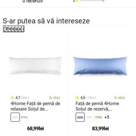
0 recenzii
S-ar putea să vă intereseze
Previous
%
4,7
în stoc
4,6
în stoc
64x
184x
4Home Față de pernă de
Față de pernă 4Home
relaxare Soțul de
Soțul de rezervă,
rezervă albă, 45 x 120
albastru, 50 x 150 cm
+5
cm
68,99
lei
83,99
lei