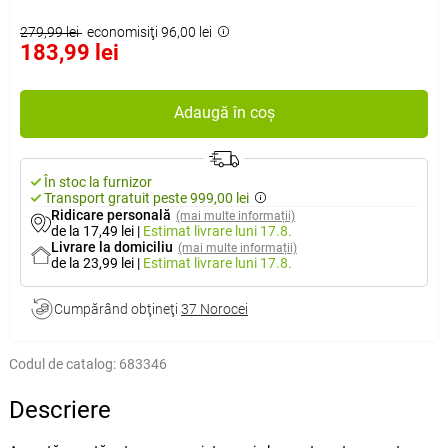
279,99 lei
economisiţi 96,00 lei
183,99 lei
Adaugă în coș
În stoc la furnizor
Transport gratuit peste 999,00 lei
Ridicare personală
(mai multe informații)
de la 17,49 lei
|
Estimat livrare
luni 17.8.
Livrare la domiciliu
(mai multe informații)
de la 23,99 lei
|
Estimat livrare
luni 17.8.
Cumpărând obţineţi
37 Norocei
Codul de catalog:
683346
Descriere