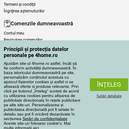
Termeni şi condiţii
Îngrijirea așternuturilor
Comenzile dumneavoastră
Contul meu
Revizuirea comenzilor
Reclamaţii
Principii și protecția datelor
Retragere de la contract
personale pe 4home.ro
Regulile de procesare a recenziilor
Ajustăm site-ul 4home.ro astfel, încât să
fie conform activității dumneavoastră. În
baza istoricului dumneavoastră pe site,
Metode de transport
personalizăm conținutul acestuia cu
ajutorul fișierelor cookies și astfel vi se
ÎNŢELEG
afisează oferte si produse relevante. Prin
click pe butonul „Înteleg“ sunteți de acord
Metode de plată
cu utilizarea cookies pentru afișarea de
Setări detaliate
publicitate direcționatș în rețele publicitare
pe alte site-uri. Personalizarea și
publicitatea direcționată pot fi setate în
detaliu sau pot fi oricând dezactivate în
Magazin de încredere
secțiunea
Setări de confidențialiate
Aceste site-uri folosesc cookie's. Mai
multe informaţii
aici
.