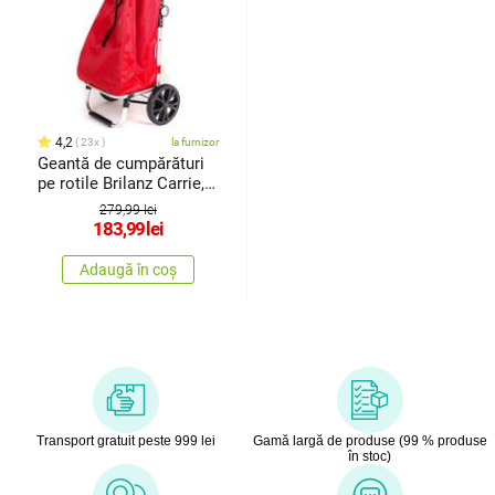
4,2
23x
la furnizor
Geantă de cumpărături
pe rotile Brilanz Carrie,
roșu
279,99 lei
183,99
lei
Adaugă în coș
Transport gratuit peste 999 lei
Gamă largă de produse (99 % produse
în stoc)