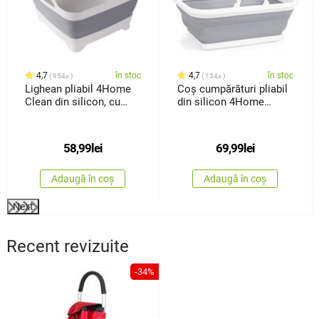
4,7
în stoc
4,7
în stoc
954x
134x
Lighean pliabil 4Home
Coș cumpărături pliabil
Clean din silicon, cu
din silicon 4Home
scurgere
Clean
58,99
lei
69,99
lei
Adaugă în coș
Adaugă în coș
Next
Recent revizuite
-34%