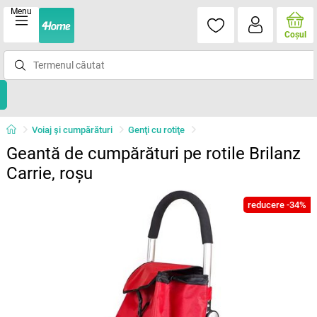
Menu
Coşul
Voiaj și cumpărături
Genţi cu rotiţe
Geantă de cumpărături pe rotile Brilanz
Carrie, roșu
reducere -34%