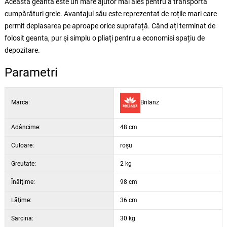
Această geantă este un mare ajutor mai ales pentru a transporta
cumpărături grele. Avantajul său este reprezentat de roțile mari care
permit deplasarea pe aproape orice suprafață. Când ați terminat de
folosit geanta, pur și simplu o pliați pentru a economisi spațiu de
depozitare.
Parametri
Marca:
Brilanz
Adâncime:
48 cm
Culoare:
roșu
Greutate:
2 kg
Înălţime:
98 cm
Lăţime:
36 cm
Sarcina:
30 kg