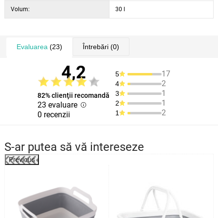
Volum:
30 l
Evaluarea
(23)
Întrebări
(0)
4,2
17
5
2
4
1
3
82% clienţii recomandă
1
2
23 evaluare
2
1
0 recenzii
S-ar putea să vă intereseze
Previous