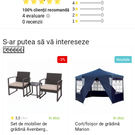
0
4
0
3
100% clienţii recomandă
0
2
4 evaluare
0
1
0 recenzii
S-ar putea să vă intereseze
Previous
e
-3%
Noutate
3,5
în stoc
în stoc
3x
Set de mobilier de
Cort/foișor de grădină
grădină Avenberg
Marion
Belfast, 3piese