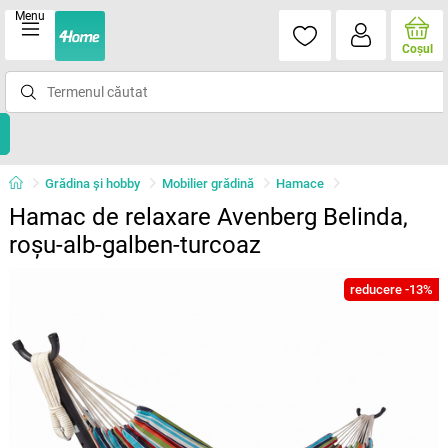
Menu
Coşul
Grădina şi hobby
Mobilier grădină
Hamace
Hamac de relaxare Avenberg Belinda,
roșu-alb-galben-turcoaz
reducere -13%