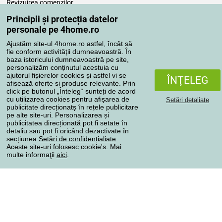
Revizuirea comenzilor
Reclamaţii
Principii și protecția datelor
Retragere de la contract
personale pe 4home.ro
Regulile de procesare a recenziilor
Ajustăm site-ul 4home.ro astfel, încât să
fie conform activității dumneavoastră. În
baza istoricului dumneavoastră pe site,
Metode de transport
personalizăm conținutul acestuia cu
ajutorul fișierelor cookies și astfel vi se
ÎNŢELEG
afisează oferte si produse relevante. Prin
click pe butonul „Înteleg“ sunteți de acord
Metode de plată
cu utilizarea cookies pentru afișarea de
Setări detaliate
publicitate direcționatș în rețele publicitare
pe alte site-uri. Personalizarea și
publicitatea direcționată pot fi setate în
detaliu sau pot fi oricând dezactivate în
Magazin de încredere
secțiunea
Setări de confidențialiate
Aceste site-uri folosesc cookie's. Mai
multe informaţii
aici
.
Protecţia datelor cu caracter personal