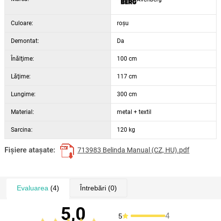
Culoare:
roșu
Demontat:
Da
Înălţime:
100 cm
Lăţime:
117 cm
Lungime:
300 cm
Material:
metal + textil
Sarcina:
120 kg
Fişiere ataşate:
713983 Belinda Manual (CZ, HU).pdf
Evaluarea
(4)
Întrebări
(0)
5,0
4
5