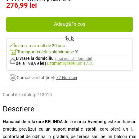
276,99 lei
Adaugă în coș
În stoc, mai mult de 20 buc
Transport colete voluminoase
Livrare la domiciliu
(mai multe informații)
de la 198,99 lei
|
Estimat livrare
luni 17.8.
Cumpărând obţineţi
77 Norocei
Codul de catalog:
713915
Descriere
Hamacul de relaxare BELINDA
de la marca
Avenberg
este un hamac
practic, prevăzut cu
un suport metalic stabil
, care oferă un loc
confortabil de odihnă în grădină, pe terasă sau pe un balcon mai