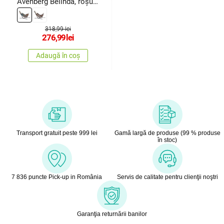
Avenberg Belinda, roșu-
alb-galben-turcoaz
318,99 lei
276,99
lei
Adaugă în coș
Transport gratuit peste 999 lei
Gamă largă de produse (99 % produse
în stoc)
7 836 puncte Pick-up in România
Servis de calitate pentru clienţii noştri
Garanţia returnării banilor