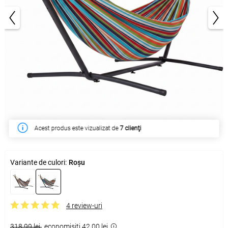
1/4
Acest produs este vizualizat de
În săptămâna acesta a fost cumpărat de
7 clienţi
123 clienţi
Variante de culori:
Roșu
4 review-uri
318,99 lei
economisiţi 42,00 lei