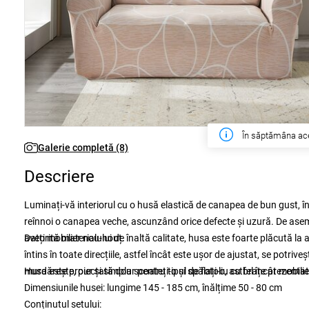
În săptămâna ac
Galerie completă (8)
Descriere
Luminați-vă interiorul cu o husă elastică de canapea de bun gust, în
reînnoi o canapea veche, ascunzând orice defecte și uzură. De aseme
aveți mobilier nou-nouț.
Datorită materialului de înaltă calitate, husa este foarte plăcută la 
întins în toate direcțiile, astfel încât este ușor de ajustat, se pot
murdărește, pur și simplu scoateți-o și spălați-o, astfel încât mobili
Husa este proiectată doar pentru tipul de fotoliu cu brațe prezentat
Dimensiunile husei: lungime 145 - 185 cm, înălțime 50 - 80 cm
Conținutul setului: