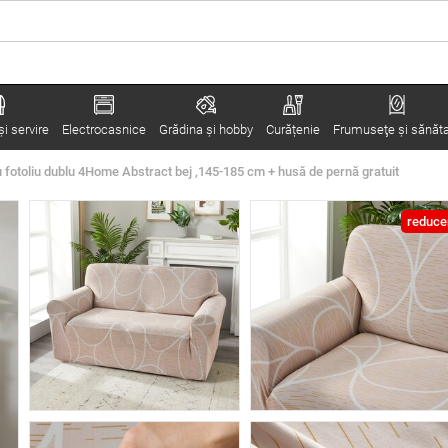
i servire
Electrocasnice
Grădina şi hobby
Curățenie
Frumuseţe şi sănăt
 fotoliu dublu 4Home Abstract bej ,145-185 cm + husă de pernă gratuit
reduce