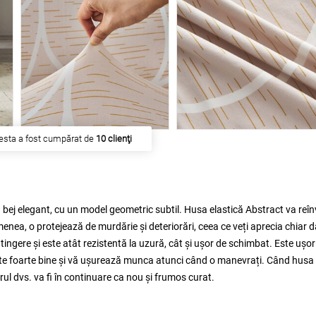
esta a fost cumpărat de
10 clienţi
 bej elegant, cu un model geometric subtil. Husa elastică Abstract va reînv
nea, o protejează de murdărie și deteriorări, ceea ce veți aprecia chiar 
atingere și este atât rezistentă la uzură, cât și ușor de schimbat. Este ușor
rivește foarte bine și vă ușurează munca atunci când o manevrați. Când husa
erul dvs. va fi în continuare ca nou și frumos curat.
.