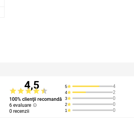
4,5
4
5
2
4
0
3
100% clienţii recomandă
0
2
6 evaluare
0
1
0 recenzii