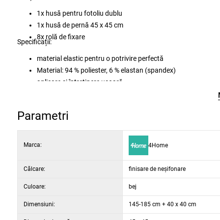
1x husă pentru fotoliu dublu
1x husă de pernă 45 x 45 cm
8x rolă de fixare
Specificații:
material elastic pentru o potrivire perfectă
Material: 94 % poliester, 6 % elastan (spandex)
aplicare și întreținere ușoară
se poate spăla la mașină la max. 30 °C, nu se usucă cu tambu
Parametri
Marca:
4Home
Călcare:
finisare de neșifonare
Culoare:
bej
Dimensiuni:
145-185 cm + 40 x 40 cm