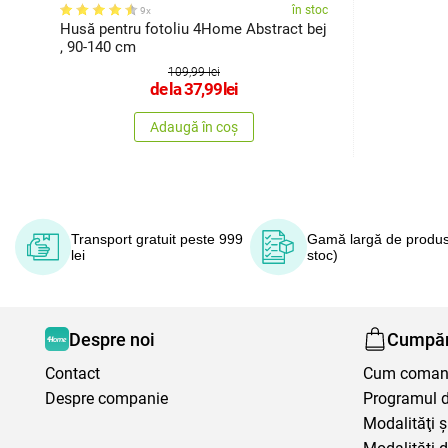
în stoc
9x
Husă pentru fotoliu 4Home Abstract bej
, 90-140 cm
109,99 lei
de la
37,99
lei
Adaugă în coș
Transport gratuit peste 999
Gamă largă de produs
lei
stoc)
Despre noi
Cumpăr
Contact
Cum coma
Despre companie
Programul de
Modalităţi ş