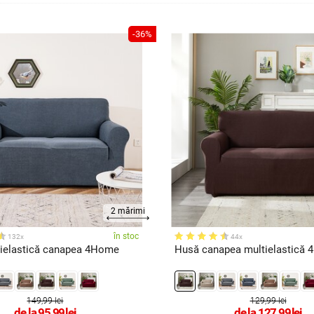
-36%
2 mărimi
în stoc
132x
44x
ielastică canapea 4Home
Husă canapea multielastică
149,99 lei
129,99 lei
de la
95,99
lei
de la
127,99
lei