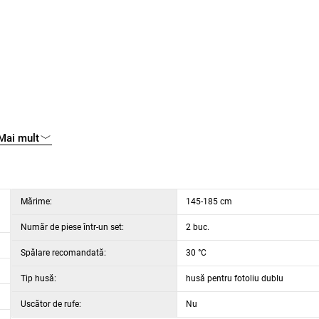
r, nu se calcă
Mai mult
Mărime:
145-185 cm
Număr de piese într-un set:
2 buc.
Spălare recomandată:
30 °C
Tip husă:
husă pentru fotoliu dublu
Uscător de rufe:
Nu