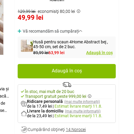
Hohenstein
129,99 lei
economisiţi 80,00 lei
49,99 lei
Vă recomandăm să cumpărați
Husă pentru scaun 4Home Abstract bej ,
45-50 cm, set de 2 buc.
89,99 lei
63,99 lei
Adaugă în coș
Adaugă în coș
ia și
În stoc, mai mult de 20 buc
dacă
Transport gratuit peste 999,00 lei
Ridicare personală
(mai multe informații)
 de
de la 17,49 lei
|
Estimat livrare
marți 11.8.
 se
Livrare la domiciliu
(mai multe informații)
de la 23,49 lei
|
Estimat livrare
marți 11.8.
Cumpărând obţineţi
14 Norocei