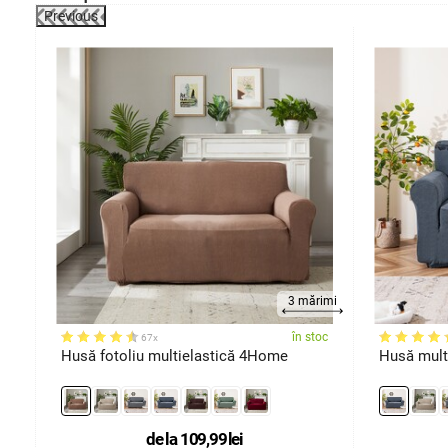
Previous
rimi
3 mărimi
oc
în stoc
67x
Husă fotoliu multielastică 4Home
Husă mult
de la
109,99
lei