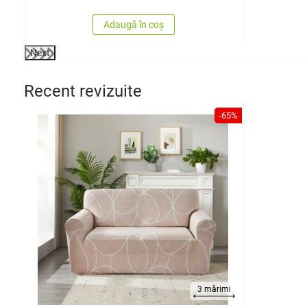
Adaugă în coș
Next
Recent revizuite
-65%
3 mărimi