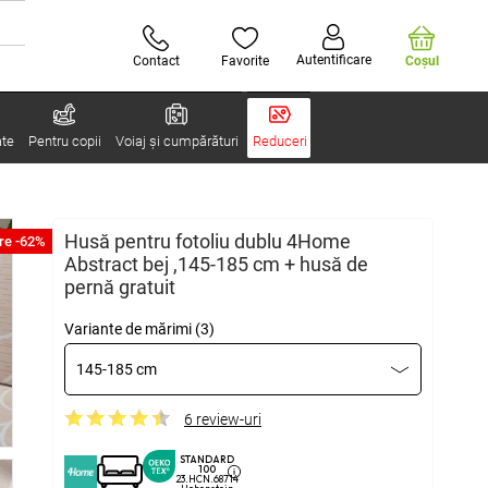
Autentificare
Contact
Favorite
Coşul
ate
Pentru copii
Voiaj și cumpărături
Reduceri
Husă pentru fotoliu dublu 4Home
re -62%
Abstract bej ,145-185 cm + husă de
pernă gratuit
Variante de mărimi (3)
145-185 cm
6 review-uri
STANDARD
100
23.HCN.68714