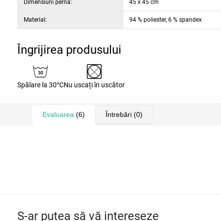
Dimensiuni pernă:
45 x 45 cm
Material:
94 % poliester, 6 % spandex
Îngrijirea produsului
Spălare la 30°C
Nu uscați în uscător
Evaluarea
(6)
Întrebări
(0)
S-ar putea să vă intereseze