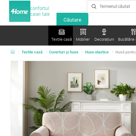
confortul
casei tale
Textile casă
Mobilier
Decorațiuni
Bucătărie ș
Textile casă
Cuverturi și huse
Huse elastice
Husă pentru