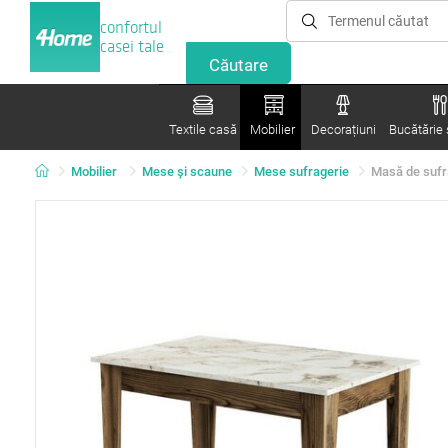
confortul
casei tale
Textile casă
Mobilier
Decorațiuni
Bucătărie ș
Mobilier
Mese şi scaune
Mese sufragerie
Masă de sufr