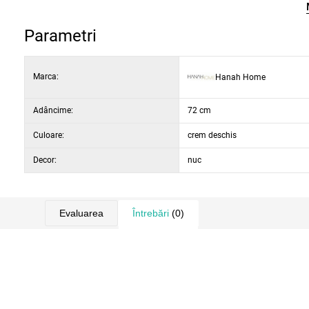
albă conferă mesei o eleganță atemporală și un caracter confortabi
Parametri
Marca:
Hanah Home
Adâncime:
72 cm
Culoare:
crem deschis
Decor:
nuc
Evaluarea
Întrebări
(0)