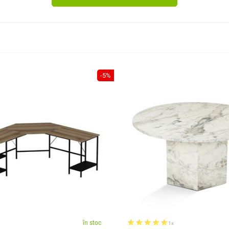
-5%
în stoc
1x