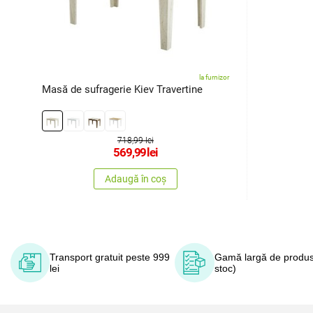
la furnizor
Masă de sufragerie Kiev Travertine
718,99 lei
569,99
lei
Adaugă în coș
Transport gratuit peste 999
Gamă largă de produs
lei
stoc)