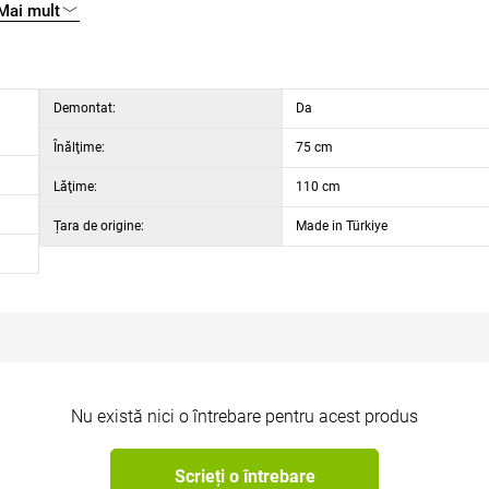
Mai mult
l.
Demontat:
Da
Înălţime:
75 cm
Lăţime:
110 cm
Țara de origine:
Made in Türkiye
Nu există nici o întrebare pentru acest produs
Scrieți o întrebare