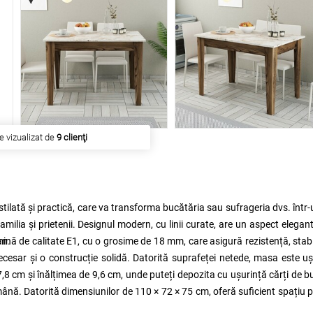
e vizualizat de
9 clienţi
stilată și practică, care va transforma bucătăria sau sufrageria dvs. într-
milia și prietenii. Designul modern, cu linii curate, are un aspect elegant
an.
ă de calitate E1, cu o grosime de 18 mm, care asigură rezistență, stabi
necesar și o construcție solidă. Datorită suprafeței netede, masa este u
8 cm și înălțimea de 9,6 cm, unde puteți depozita cu ușurință cărți de b
emână. Datorită dimensiunilor de 110 × 72 × 75 cm, oferă suficient spațiu 
mult spațiu în interior. Combinația dintre decorul din lemn de nuc și cu