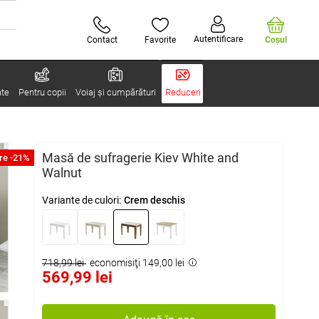
Autentificare
Contact
Favorite
Coşul
ate
Pentru copii
Voiaj și cumpărături
Reduceri
Masă de sufragerie Kiev White and
re -21%
Walnut
Variante de culori:
Crem deschis
718,99 lei
economisiţi 149,00 lei
569,99 lei