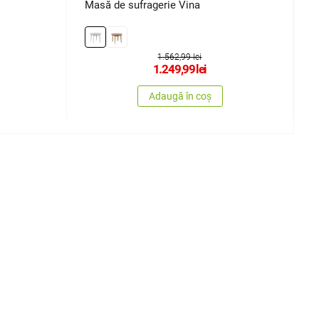
Masă de sufragerie Vina
M
1.562,99 lei
1.249,99
lei
Adaugă în coș