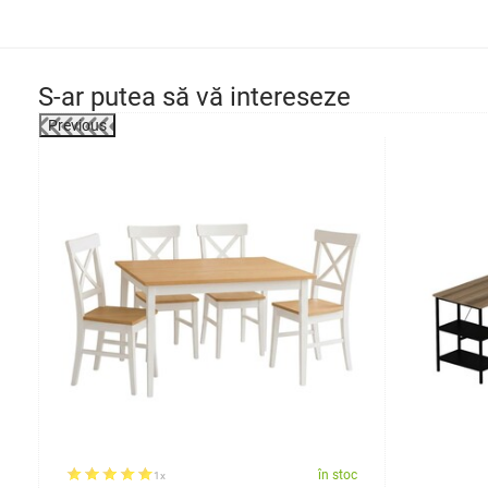
S-ar putea să vă intereseze
Previous
-39%
oc
în stoc
1x