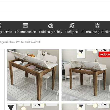
i servire
Electrocasnice
Grădina şi hobby
Curățenie
Frumuseţe şi sănăt
agerie Kiev White and Walnut
reduce