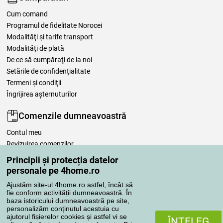
Cum comand
Programul de fidelitate Norocei
Modalităţi şi tarife transport
Modalităţi de plată
De ce să cumpăraţi de la noi
Setările de confidențialitate
Termeni şi condiţii
Îngrijirea așternuturilor
Comenzile dumneavoastră
Contul meu
Revizuirea comenzilor
Reclamaţii
Principii și protecția datelor
Retragere de la contract
personale pe 4home.ro
Regulile de procesare a recenziilor
Ajustăm site-ul 4home.ro astfel, încât să
fie conform activității dumneavoastră. În
baza istoricului dumneavoastră pe site,
Metode de transport
personalizăm conținutul acestuia cu
ajutorul fișierelor cookies și astfel vi se
ÎNŢELEG