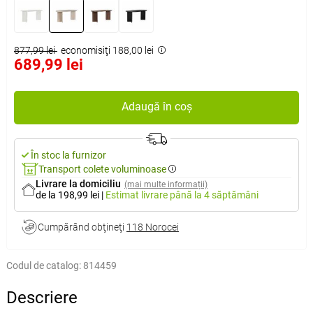
877,99 lei
economisiţi 188,00 lei
689,99 lei
Adaugă în coș
În stoc la furnizor
Transport colete voluminoase
Livrare la domiciliu
(mai multe informații)
de la 198,99 lei
|
Estimat livrare
până la 4 săptămâni
Cumpărând obţineţi
118 Norocei
Codul de catalog:
814459
Descriere