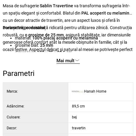
Masa de sufragerie
Sablin Travertine
va transforma sufrageria într-
un spațiu elegant și confortabil. Blatul din
PAL acoperit cu melamină
,
cu un decor atractiv de travertin, are un aspect luxos și oferă în
același timp o rezistență ridicată pentru utilizarea zilnică. Construcția
Parametrii produsului
robustă, cu
o grosime de 25 mm
, asigură stabilitate, iar dimensiunile
material:
100% placaj acoperit cu melamină
generoase oferă confort atât la mesele obișnuite în familie, cât și la
grosime blat:
25 mm
ocazii festive. Aspectul delicat și natural al mesei se potrivește perfect
dimensiuni:
180 × 75 × 89,5 cm
cu interioarele moderne și scandinave.
Culoare:
travertin
Mai mult
Parametri
Marca:
Hanah Home
Adâncime:
89,5 cm
Culoare:
bej
Decor:
travertin