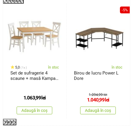
Previous
%
-5%
5,0
în stoc
în stoc
1x
Set de sufragerie 4
Birou de lucru Power L
scaune + masă Kampali,
Dore
alb
1.094,99 lei
1.063,99
lei
1.040,99
lei
Adaugă în coș
Adaugă în coș
Next