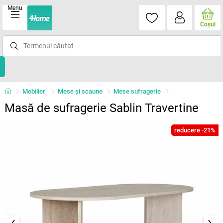
Menu
Coşul
Mobilier
Mese şi scaune
Mese sufragerie
Masă de sufragerie Sablin Travertine
reducere -21%