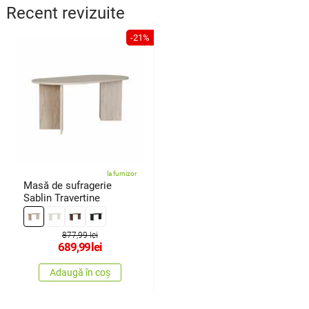
Recent revizuite
-21%
la furnizor
Masă de sufragerie
Sablin Travertine
877,99 lei
689,99
lei
Adaugă în coș