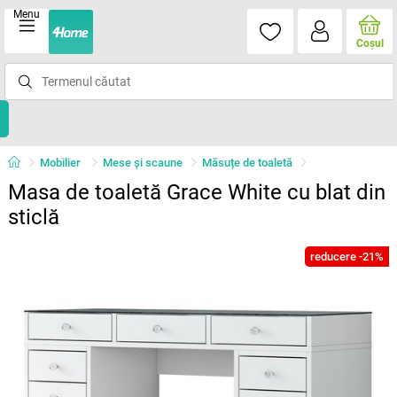
Menu
Coşul
Mobilier
Mese şi scaune
Măsuțe de toaletă
Masa de toaletă Grace White cu blat din
sticlă
reducere -21%