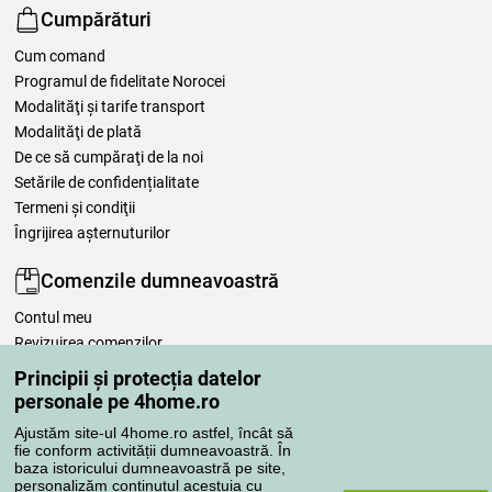
Cumpărături
Cum comand
Programul de fidelitate Norocei
Modalităţi şi tarife transport
Modalităţi de plată
De ce să cumpăraţi de la noi
Setările de confidențialitate
Termeni şi condiţii
Îngrijirea așternuturilor
Comenzile dumneavoastră
Contul meu
Revizuirea comenzilor
Reclamaţii
Principii și protecția datelor
Retragere de la contract
personale pe 4home.ro
Regulile de procesare a recenziilor
Ajustăm site-ul 4home.ro astfel, încât să
fie conform activității dumneavoastră. În
baza istoricului dumneavoastră pe site,
Metode de transport
personalizăm conținutul acestuia cu