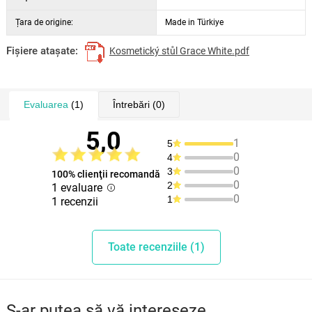
momente de liniște și îngrijire personală. Combinația dintre
Țara de origine:
Made in Türkiye
funcționalitate, stil și calitate o transformă într-o piesă de mobilier
atemporală, pe care o veți îndrăgi rapid.
Fişiere ataşate:
Kosmetický stůl Grace White.pdf
Evaluarea
(1)
Întrebări
(0)
5,0
1
5
0
4
0
3
100% clienţii recomandă
0
2
1 evaluare
0
1
1 recenzii
Toate recenziile (1)
S-ar putea să vă intereseze