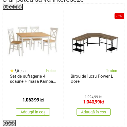
Previous
-5%
5,0
în stoc
în stoc
1x
Set de sufragerie 4
Birou de lucru Power L
scaune + masă Kampali,
Dore
alb
1.094,99 lei
1.063,99
lei
1.040,99
lei
Adaugă în coș
Adaugă în coș
Next