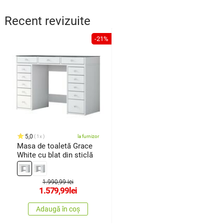
Recent revizuite
-21%
5,0
1x
la furnizor
Masa de toaletă Grace
White cu blat din sticlă
1.990,99 lei
1.579,99
lei
Adaugă în coș