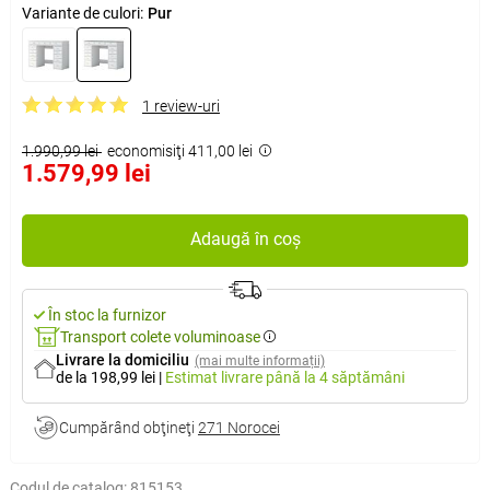
Variante de culori:
Pur
1 review-uri
1.990,99 lei
economisiţi 411,00 lei
1.579,99 lei
Adaugă în coș
În stoc la furnizor
Transport colete voluminoase
Livrare la domiciliu
(mai multe informații)
de la 198,99 lei
|
Estimat livrare
până la 4 săptămâni
Cumpărând obţineţi
271 Norocei
Codul de catalog:
815153