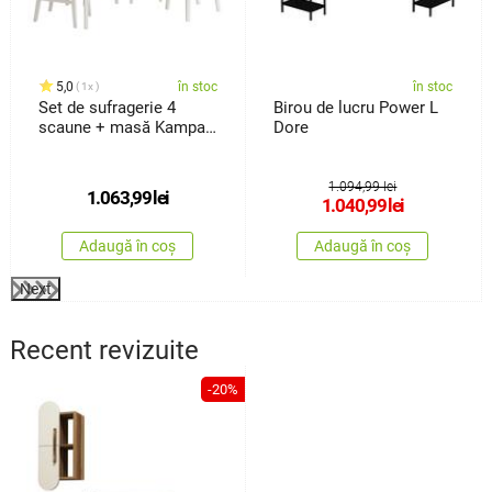
5,0
în stoc
în stoc
1x
Set de sufragerie 4
Birou de lucru Power L
scaune + masă Kampali,
Dore
alb
1.094,99 lei
1.063,99
lei
1.040,99
lei
Adaugă în coș
Adaugă în coș
Next
Recent revizuite
-20%