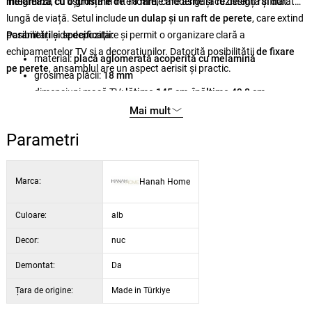
integrează cu ușurință în interioarele moderne și cu design rafinat.
melamină
, cu
o grosime de 18 mm
, care asigură rezistență și durată
lungă de viață. Setul include
un dulap și un raft de perete
, care extind
posibilitățile de depozitare și permit o organizare clară a
Parametri și specificații:
echipamentelor TV și a decorațiunilor. Datorită posibilității
de fixare
material:
placă aglomerată acoperită cu melamină
pe perete
, ansamblul are un aspect aerisit și practic.
grosimea plăcii:
18 mm
dimensiuni masă TV:
lățime 145 cm, înălțime 49,8 cm,
adâncime 36,8 cm
Mai mult
dimensiuni raft de perete:
lățime 35 cm, înălțime 60 cm,
Parametri
adâncime 22 cm
înălțimea ușii dulapului:
80 cm
culoare:
nuc / alb
Marca:
Hanah Home
Culoare:
alb
Decor:
nuc
Demontat:
Da
Țara de origine:
Made in Türkiye