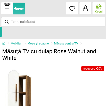
Menu
Coşul
Mobilier
Mese şi scaune
Măsuțe pentru TV
Măsuță TV cu dulap Rose Walnut and
White
reducere -20%