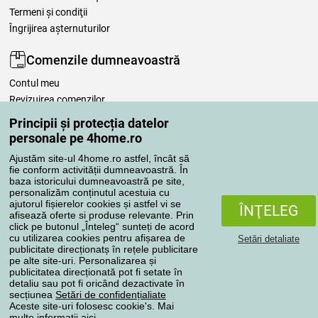
Termeni şi condiţii
Îngrijirea așternuturilor
Comenzile dumneavoastră
Contul meu
Revizuirea comenzilor
Reclamaţii
Principii și protecția datelor
Retragere de la contract
personale pe 4home.ro
Regulile de procesare a recenziilor
Ajustăm site-ul 4home.ro astfel, încât să
fie conform activității dumneavoastră. În
baza istoricului dumneavoastră pe site,
Metode de transport
personalizăm conținutul acestuia cu
ajutorul fișierelor cookies și astfel vi se
ÎNŢELEG
afisează oferte si produse relevante. Prin
click pe butonul „Înteleg“ sunteți de acord
Metode de plată
cu utilizarea cookies pentru afișarea de
Setări detaliate
publicitate direcționatș în rețele publicitare
pe alte site-uri. Personalizarea și
publicitatea direcționată pot fi setate în
detaliu sau pot fi oricând dezactivate în
Magazin de încredere
secțiunea
Setări de confidențialiate
Aceste site-uri folosesc cookie's. Mai
multe informaţii
aici
.