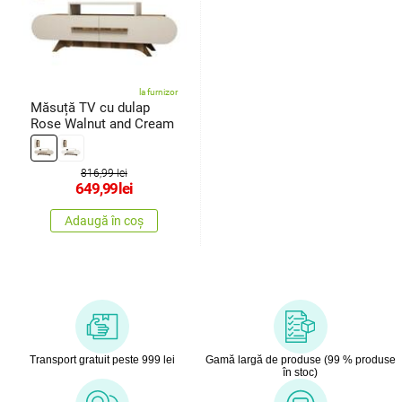
la furnizor
Măsuță TV cu dulap
Rose Walnut and Cream
816,99 lei
649,99
lei
Adaugă în coș
Transport gratuit peste 999 lei
Gamă largă de produse (99 % produse
în stoc)