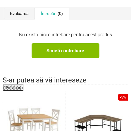
Evaluarea
Întrebări
(0)
Nu există nici o întrebare pentru acest produs
Scrieți o întrebare
S-ar putea să vă intereseze
Previous
%
-5%