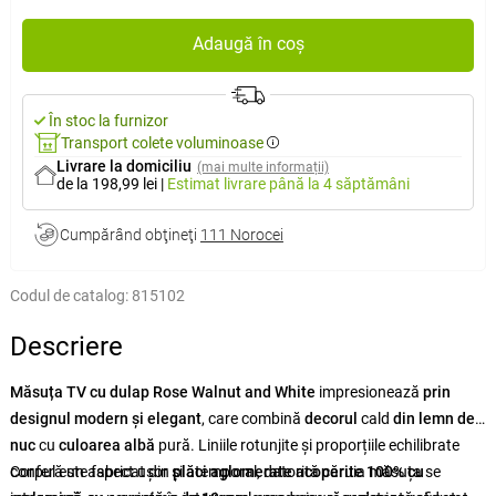
Adaugă în coș
În stoc la furnizor
Transport colete voluminoase
Livrare la domiciliu
(mai multe informații)
de la 198,99 lei
|
Estimat livrare
până la 4 săptămâni
Cumpărând obţineţi
111 Norocei
Codul de catalog:
815102
Descriere
Măsuța TV cu dulap Rose Walnut and White
impresionează
prin
designul modern și elegant
, care combină
decorul
cald
din lemn de
nuc
cu
culoarea albă
pură. Liniile rotunjite și proporțiile echilibrate
conferă un aspect ușor și atemporal, datorită căruia măsuța se
Corpul este fabricat din
plăci aglomerate acoperite 100% cu