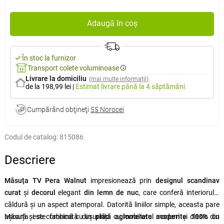
Adaugă în coș
În stoc la furnizor
Transport colete voluminoase
Livrare la domiciliu
(mai multe informații)
de la 198,99 lei
|
Estimat livrare
până la 4 săptămâni
Cumpărând obţineţi
55 Norocei
Codul de catalog:
815086
Descriere
Măsuța TV Pera Walnut
impresionează prin
designul scandinav
curat
și
decorul
elegant
din lemn de nuc
, care conferă interiorului
căldură și un aspect atemporal. Datorită liniilor simple, aceasta pare
ușoară și se combină cu ușurință cu mobilierul modern și clasic din
Măsuța este fabricată din
plăci aglomerate acoperite 100% cu