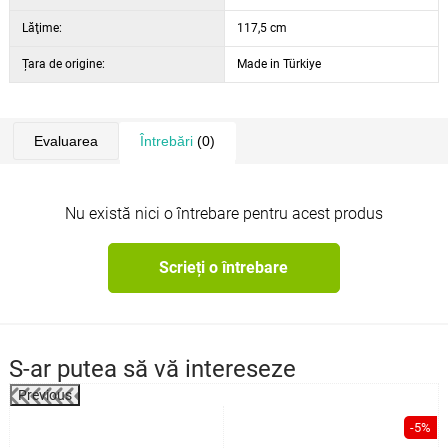
Lăţime:
117,5 cm
Țara de origine:
Made in Türkiye
Evaluarea
Întrebări
(0)
Nu există nici o întrebare pentru acest produs
Scrieți o întrebare
S-ar putea să vă intereseze
Previous
%
-5%