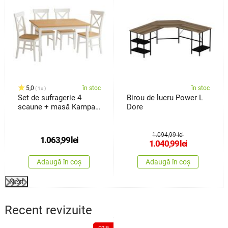
5,0
în stoc
în stoc
1x
Set de sufragerie 4
Birou de lucru Power L
scaune + masă Kampali,
Dore
alb
1.094,99 lei
1.063,99
lei
1.040,99
lei
Adaugă în coș
Adaugă în coș
Next
Recent revizuite