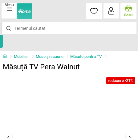
Menu
Coşul
Mobilier
Mese şi scaune
Măsuțe pentru TV
Măsuță TV Pera Walnut
reducere -21%