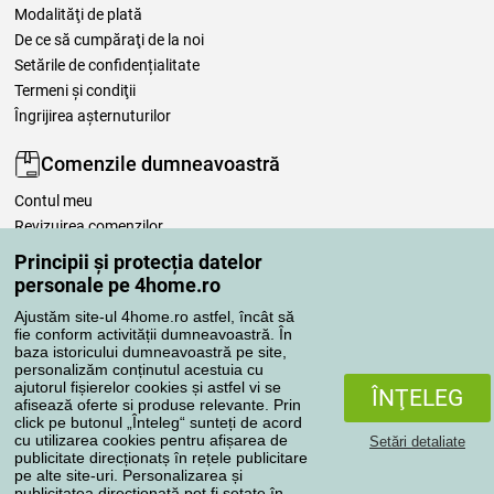
Modalităţi de plată
De ce să cumpăraţi de la noi
Setările de confidențialitate
Termeni şi condiţii
Îngrijirea așternuturilor
Comenzile dumneavoastră
Contul meu
Revizuirea comenzilor
Reclamaţii
Principii și protecția datelor
Retragere de la contract
personale pe 4home.ro
Regulile de procesare a recenziilor
Ajustăm site-ul 4home.ro astfel, încât să
fie conform activității dumneavoastră. În
baza istoricului dumneavoastră pe site,
Metode de transport
personalizăm conținutul acestuia cu
ajutorul fișierelor cookies și astfel vi se
ÎNŢELEG
afisează oferte si produse relevante. Prin
click pe butonul „Înteleg“ sunteți de acord
Metode de plată
cu utilizarea cookies pentru afișarea de
Setări detaliate
publicitate direcționatș în rețele publicitare
pe alte site-uri. Personalizarea și
publicitatea direcționată pot fi setate în