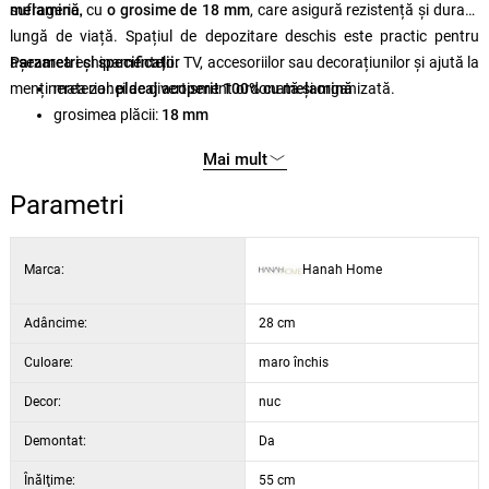
sufragerie.
melamină
, cu
o grosime de 18 mm
, care asigură rezistență și durată
lungă de viață. Spațiul de depozitare deschis este practic pentru
așezarea echipamentelor TV, accesoriilor sau decorațiunilor și ajută la
Parametri și specificații:
menținerea zonei de divertisment ordonată și organizată.
material:
placaj acoperit 100% cu melamină
grosimea plăcii:
18 mm
dimensiuni:
lățime 117,5 cm, înălțime 55 cm, adâncime 28 cm
Mai mult
Culoare:
nuc
Parametri
Marca:
Hanah Home
Adâncime:
28 cm
Culoare:
maro închis
Decor:
nuc
Demontat:
Da
Înălţime:
55 cm