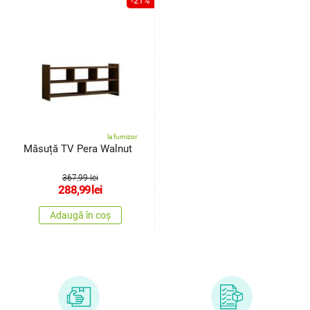
-21%
la furnizor
Măsuță TV Pera Walnut
367,99 lei
288,99
lei
Adaugă în coș