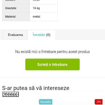
Greutate:
16 kg
Material:
metal
Evaluarea
Întrebări
(0)
Nu există nici o întrebare pentru acest produs
Scrieți o întrebare
S-ar putea să vă intereseze
Previous
%
Noutate
-3%