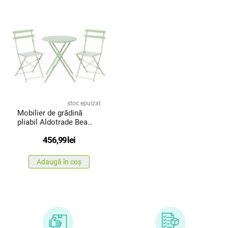
stoc epuizat
Mobilier de grădină
pliabil Aldotrade Bea
verde, set masă și 2
456,99
lei
scaune
Adaugă în coș