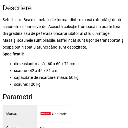
Descriere
Setul bistro Bea din metal este format dintr-o masă rotundă și două
scaune în culoarea verde. Această colecție frumoasă nu poate lipsi
din grădina sau de pe terasa oricărui iubitor al stilului vintage.
Masa și scaunele sunt pliabile, astfel încât sunt ușor de transportat și
ocupă puțin spațiu atunci când sunt depozitate.
Specificații:
dimensiuni: masă - 60 x 60 x 71 cm
scaune - 42 x 45 x 81 cm
capacitate de încărcare: masă: 60 kg
scaune: 120 kg
Parametri
Marca:
Aldotrade
Culoare:
verde