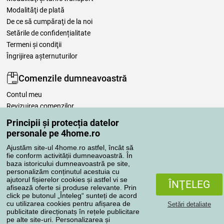
Modalităţi de plată
De ce să cumpăraţi de la noi
Setările de confidențialitate
Termeni şi condiţii
Îngrijirea așternuturilor
Comenzile dumneavoastră
Contul meu
Revizuirea comenzilor
Reclamaţii
Principii și protecția datelor
Retragere de la contract
personale pe 4home.ro
Regulile de procesare a recenziilor
Ajustăm site-ul 4home.ro astfel, încât să
fie conform activității dumneavoastră. În
baza istoricului dumneavoastră pe site,
Metode de transport
personalizăm conținutul acestuia cu
ajutorul fișierelor cookies și astfel vi se
ÎNŢELEG
afisează oferte si produse relevante. Prin
click pe butonul „Înteleg“ sunteți de acord
Metode de plată
cu utilizarea cookies pentru afișarea de
Setări detaliate
publicitate direcționatș în rețele publicitare
pe alte site-uri. Personalizarea și