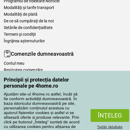
Programul de fidelitate Norocei
Modalităţi şi tarife transport
Modalităţi de plată
De ce să cumpăraţi de la noi
Setările de confidențialitate
Termeni şi condiţii
Îngrijirea așternuturilor
Comenzile dumneavoastră
Contul meu
Revizuirea comenzilor
Reclamaţii
Principii și protecția datelor
Retragere de la contract
personale pe 4home.ro
Regulile de procesare a recenziilor
Ajustăm site-ul 4home.ro astfel, încât să
fie conform activității dumneavoastră. În
baza istoricului dumneavoastră pe site,
Metode de transport
personalizăm conținutul acestuia cu
ajutorul fișierelor cookies și astfel vi se
ÎNŢELEG
afisează oferte si produse relevante. Prin
click pe butonul „Înteleg“ sunteți de acord
Metode de plată
cu utilizarea cookies pentru afișarea de
Setări detaliate