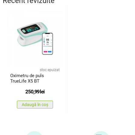
Recent revizuite
stoc epuizat
Oximetru de puls
TrueLife X5 BT
250,99
lei
Adaugă în coș