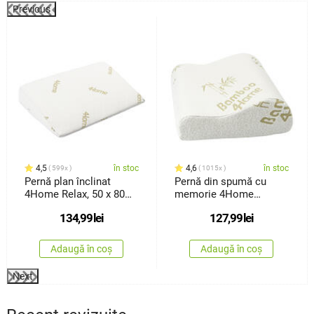
Previous
4,5
în stoc
4,6
în stoc
599x
1015x
Pernă plan înclinat
Pernă din spumă cu
4Home Relax, 50 x 80
memorie 4Home
cm
Bamboo profilată, 30 x
134,99
lei
127,99
lei
50 cm
Adaugă în coș
Adaugă în coș
Next