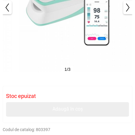
1/3
Stoc epuizat
Adaugă în coș
Codul de catalog:
803397