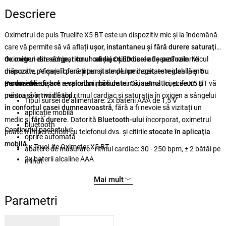
Descriere
Oximetrul de puls Truelife X5 BT este un dispozitiv mic și la îndemână
care vă permite să vă aflați
ușor, instantaneu și fără durere saturația
de oxigen din sânge, ritmul cardiac și indicele de perfuzie
Oximetrul este echipat cu un
afișaj OLED
care afișează valorile
. Micul
dispozitiv, pe care îl puneți pur și simplu pe deget, este ideal pentru
măsurate. Afișajul oferă intensitate de luminozitate reglabilă și
6
persoanele cu boli respiratorii, boli de inimă, astmatici, precum și
moduri de afișare a valorilor măsurate
Parametrii:
. Oximetrul TrueLife X5 BT vă
pentru sportivii de top.
măsoară în mod fiabil ritmul cardiac și saturația în oxigen a sângelui
Tipul sursei de alimentare: 2x baterii AAA de 1,5 V
în confortul casei dumneavoastră
, fără a fi nevoie să vizitați un
aplicație mobilă
medic și
fără durere
. Datorită
Bluetooth-ului
încorporat, oximetrul
bluetooth
Conținutul pachetului:
poate fi împerecheat cu telefonul dvs. și citirile
stocate în aplicația
oprire automată
mobilă
.
1x TrueLife Oximeter X5 BT
abatere de măsurare - ritmul cardiac: 30 - 250 bpm, ± 2 bătăi pe
2x baterii alcaline AAA
minut
1x cablu de suspensie
abatere de măsurare - saturație de oxigen: 70 - 100% SpOh2, ±
Mai mult
1x ambalaj
2%
1x manual
Parametri
1x instrucțiuni de siguranță