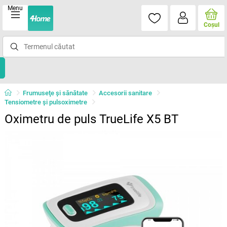
Menu
Coşul
Frumuseţe şi sănătate
Accesorii sanitare
Tensiometre și pulsoximetre
Oximetru de puls TrueLife X5 BT