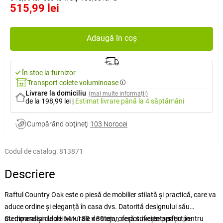
515,99 lei
Adaugă în coș
În stoc la furnizor
Transport colete voluminoase
Livrare la domiciliu
(mai multe informații)
de la 198,99 lei
|
Estimat livrare
până la 4 săptămâni
Cumpărând obţineţi
103 Norocei
Codul de catalog:
813871
Descriere
Raftul Country Oak este o piesă de mobilier stilată și practică, care va
aduce ordine și eleganță în casa dvs. Datorită designului său
atemporal și culorii naturale de stejar, se potrivește perfect în
Cu dimensiunile de 64 × 180 × 30 cm, oferă suficientspațiu pentru