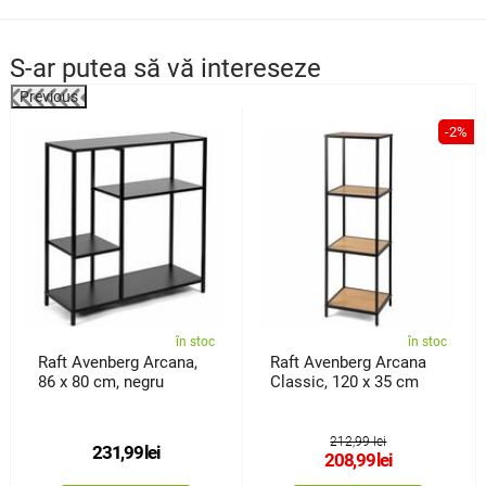
S-ar putea să vă intereseze
Previous
%
-2%
în stoc
în stoc
Raft Avenberg Arcana,
Raft Avenberg Arcana
86 x 80 cm, negru
Classic, 120 x 35 cm
212,99 lei
231,99
lei
208,99
lei