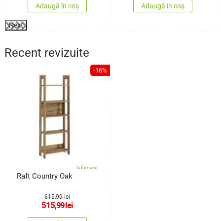
Adaugă în coș
Adaugă în coș
Next
Recent revizuite
-16%
la furnizor
Raft Country Oak
615,99 lei
515,99
lei