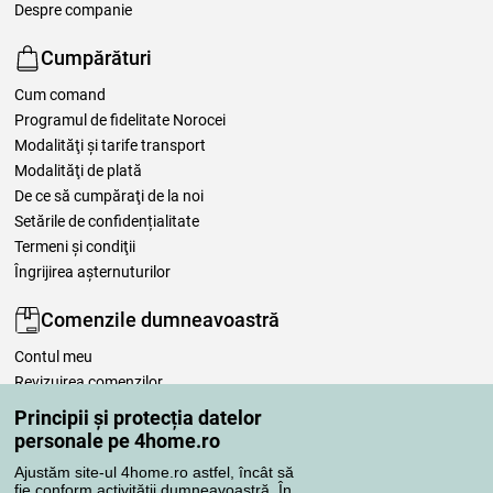
Despre companie
Cumpărături
Cum comand
Programul de fidelitate Norocei
Modalităţi şi tarife transport
Modalităţi de plată
De ce să cumpăraţi de la noi
Setările de confidențialitate
Termeni şi condiţii
Îngrijirea așternuturilor
Comenzile dumneavoastră
Contul meu
Revizuirea comenzilor
Reclamaţii
Principii și protecția datelor
Retragere de la contract
personale pe 4home.ro
Regulile de procesare a recenziilor
Ajustăm site-ul 4home.ro astfel, încât să
fie conform activității dumneavoastră. În