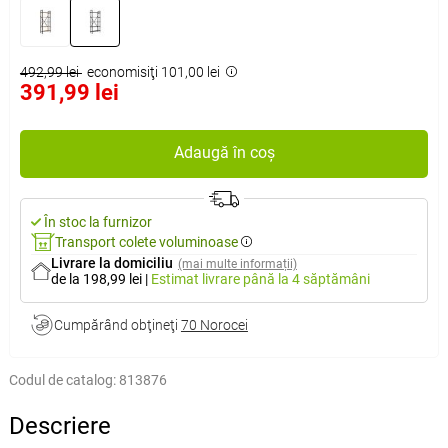
492,99 lei
economisiţi 101,00 lei
391,99 lei
Adaugă în coș
În stoc la furnizor
Transport colete voluminoase
Livrare la domiciliu
(mai multe informații)
de la 198,99 lei
|
Estimat livrare
până la 4 săptămâni
Cumpărând obţineţi
70 Norocei
Codul de catalog:
813876
Descriere