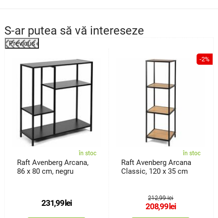
S-ar putea să vă intereseze
Previous
%
-2%
în stoc
în stoc
Raft Avenberg Arcana,
Raft Avenberg Arcana
86 x 80 cm, negru
Classic, 120 x 35 cm
212,99 lei
231,99
lei
208,99
lei