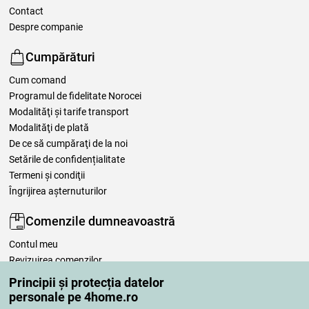
Contact
Despre companie
Cumpărături
Cum comand
Programul de fidelitate Norocei
Modalităţi şi tarife transport
Modalităţi de plată
De ce să cumpăraţi de la noi
Setările de confidențialitate
Termeni şi condiţii
Îngrijirea așternuturilor
Comenzile dumneavoastră
Contul meu
Revizuirea comenzilor
Reclamaţii
Principii și protecția datelor
Retragere de la contract
personale pe 4home.ro
Regulile de procesare a recenziilor