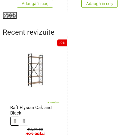
Adaugă în coș
Adaugă în coș
Next
Recent revizuite
-2%
la furnizor
Raft Elysian Oak and
Black
492,99 lei
483,99
lei