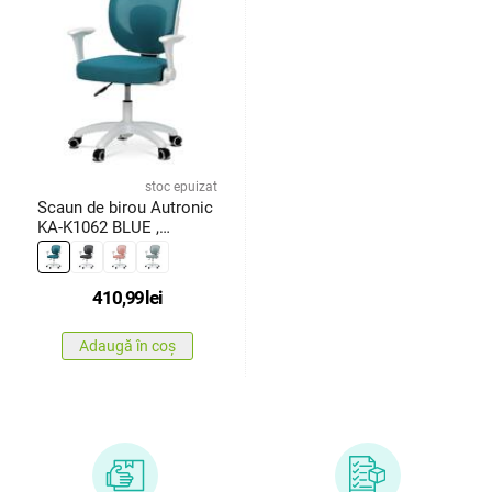
stoc epuizat
Scaun de birou Autronic
KA-K1062 BLUE ,
albastru
410,99
lei
Adaugă în coș