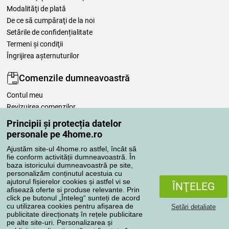
Modalităţi de plată
De ce să cumpăraţi de la noi
Setările de confidențialitate
Termeni şi condiţii
Îngrijirea așternuturilor
Comenzile dumneavoastră
Contul meu
Revizuirea comenzilor
Reclamaţii
Principii și protecția datelor
Retragere de la contract
personale pe 4home.ro
Regulile de procesare a recenziilor
Ajustăm site-ul 4home.ro astfel, încât să
fie conform activității dumneavoastră. În
baza istoricului dumneavoastră pe site,
Metode de transport
personalizăm conținutul acestuia cu
ajutorul fișierelor cookies și astfel vi se
ÎNŢELEG
afisează oferte si produse relevante. Prin
click pe butonul „Înteleg“ sunteți de acord
Metode de plată
cu utilizarea cookies pentru afișarea de
Setări detaliate
publicitate direcționatș în rețele publicitare
pe alte site-uri. Personalizarea și