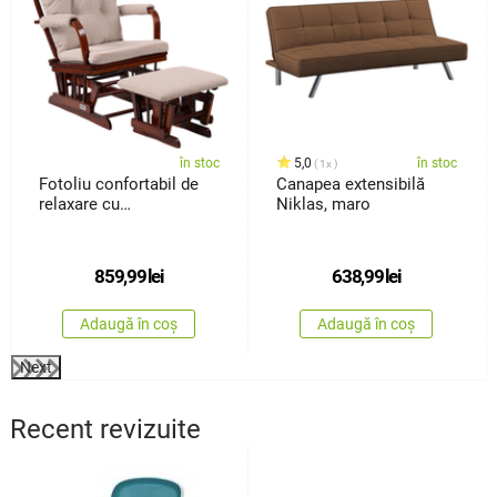
în stoc
5,0
în stoc
1x
Fotoliu confortabil de
Canapea extensibilă
relaxare cu
Niklas, maro
taburetTreviso, maro
închis
859,99
lei
638,99
lei
Adaugă în coș
Adaugă în coș
Next
Recent revizuite