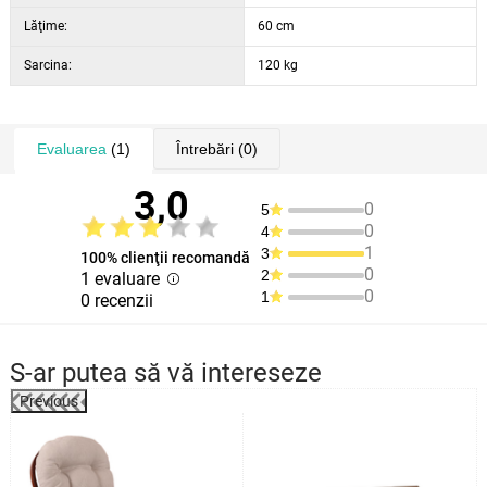
Înălțime reglabilă a șezutului
43-52 cm
Lăţime:
60 cm
Diametru crucii
59 cm
Sarcina:
Înălțimea brațelor
67 cm
120 kg
Lățimea brațelor
7 cm
Evaluarea
(1)
Întrebări
(0)
3,0
0
5
0
4
1
3
100% clienţii recomandă
0
2
1 evaluare
0
1
0 recenzii
S-ar putea să vă intereseze
Previous
%