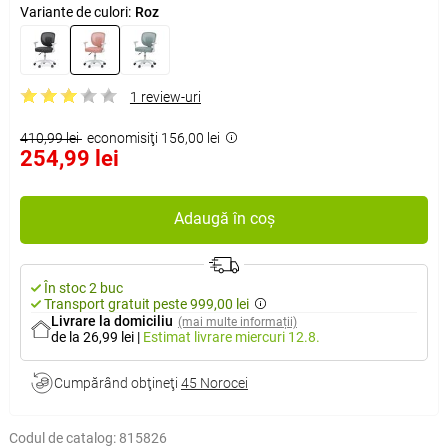
Variante de culori:
Roz
1 review-uri
410,99 lei
economisiţi 156,00 lei
254,99 lei
Adaugă în coș
În stoc 2 buc
Transport gratuit peste 999,00 lei
Livrare la domiciliu
(mai multe informații)
de la 26,99 lei
|
Estimat livrare
miercuri 12.8.
Cumpărând obţineţi
45 Norocei
Codul de catalog:
815826