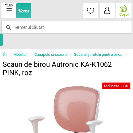
Menu
Coşul
Mobilier
Canapele și scaune
Scaune și fotolii pentru birou
Scaun de birou Autronic KA-K1062
PINK, roz
reducere -38%