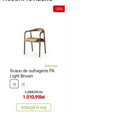
-20%
la furnizor
Scaun de sufragerie PA
Light Brown
1.266,99 lei
1.010,99
lei
Adaugă în coș