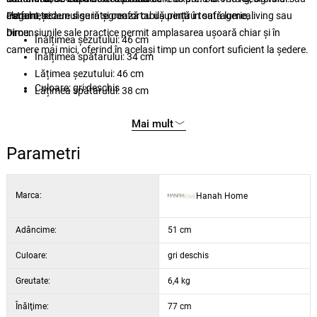
elegant, scaunul se integrează cu ușurință în sufragerie, living sau
astfel o ședere sigură și confortabilă pentru toată lumea.
Parametri
birou.
Dimensiunile sale practice permit amplasarea ușoară chiar și în
Înălțimea șezutului: 46 cm
camere mai mici, oferind în același timp un confort suficient la ședere.
Înălțimea spătarului: 34 cm
Lățimea șezutului: 46 cm
Culoare: gri deschis
Lățimea spătarului: 38 cm
Mai mult
Parametri
Marca:
Hanah Home
Adâncime:
51 cm
Culoare:
gri deschis
Greutate:
6,4 kg
Înălţime:
77 cm