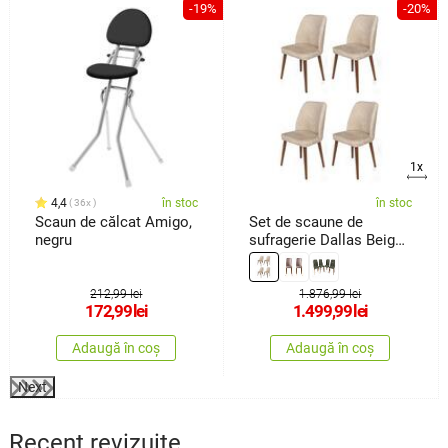
%
-19%
-20%
1x
4,4
în stoc
în stoc
36x
Scaun de călcat Amigo,
Set de scaune de
negru
sufragerie Dallas Beige
and Brown, 4 buc.
212,99 lei
1.876,99 lei
172,99
lei
1.499,99
lei
Adaugă în coș
Adaugă în coș
Next
Recent revizuite