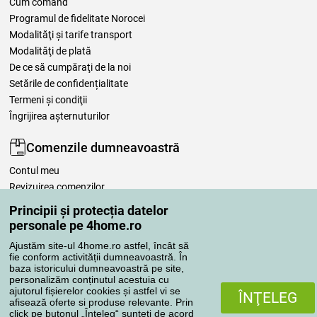
Cum comand
Programul de fidelitate Norocei
Modalităţi şi tarife transport
Modalităţi de plată
De ce să cumpăraţi de la noi
Setările de confidențialitate
Termeni şi condiţii
Îngrijirea așternuturilor
Comenzile dumneavoastră
Contul meu
Revizuirea comenzilor
Reclamaţii
Principii și protecția datelor
Retragere de la contract
personale pe 4home.ro
Regulile de procesare a recenziilor
Ajustăm site-ul 4home.ro astfel, încât să
fie conform activității dumneavoastră. În
baza istoricului dumneavoastră pe site,
Metode de transport
personalizăm conținutul acestuia cu
ajutorul fișierelor cookies și astfel vi se
ÎNŢELEG
afisează oferte si produse relevante. Prin
click pe butonul „Înteleg“ sunteți de acord