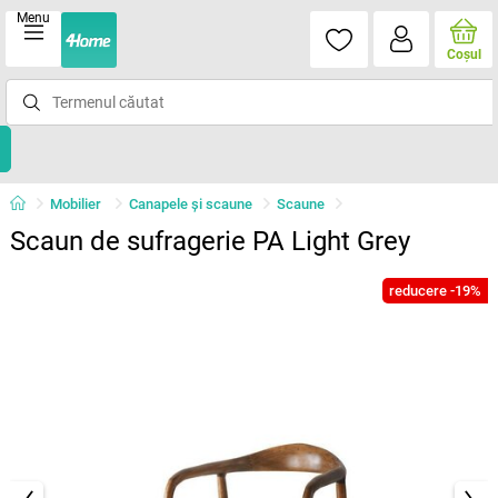
Menu
Coşul
Mobilier
Canapele și scaune
Scaune
Scaun de sufragerie PA Light Grey
reducere -19%