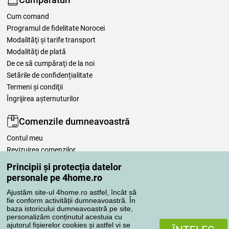
Cum comand
Programul de fidelitate Norocei
Modalităţi şi tarife transport
Modalităţi de plată
De ce să cumpăraţi de la noi
Setările de confidențialitate
Termeni şi condiţii
Îngrijirea așternuturilor
Comenzile dumneavoastră
Contul meu
Revizuirea comenzilor
Reclamaţii
Principii și protecția datelor
Retragere de la contract
personale pe 4home.ro
Regulile de procesare a recenziilor
Ajustăm site-ul 4home.ro astfel, încât să
fie conform activității dumneavoastră. În
baza istoricului dumneavoastră pe site,
Metode de transport
personalizăm conținutul acestuia cu
ajutorul fișierelor cookies și astfel vi se