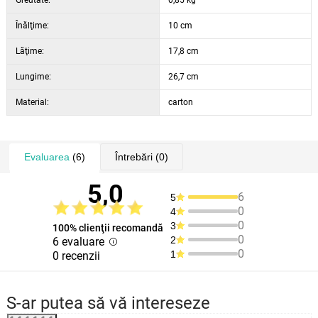
Greutate:
0,85 kg
Înălţime:
10 cm
Lăţime:
17,8 cm
Lungime:
26,7 cm
Material:
carton
Evaluarea
(6)
Întrebări
(0)
5,0
6
5
0
4
0
3
100% clienţii recomandă
0
2
6 evaluare
0
1
0 recenzii
S-ar putea să vă intereseze