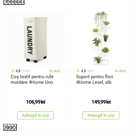
Previous
%
4,8
în stoc
4,8
în stoc
100x
45x
Coș textil pentru rufe
Suport pentru flori
murdare 4Home Uno
4Home Level, alb
106,99
lei
149,99
lei
Adaugă în coș
Adaugă în coș
Next