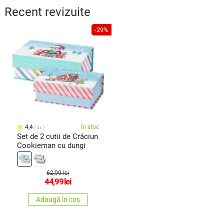
Recent revizuite
-29%
4,4
în stoc
4x
Set de 2 cutii de Crăciun
Cookieman cu dungi
62,99 lei
44,99
lei
Adaugă în coș