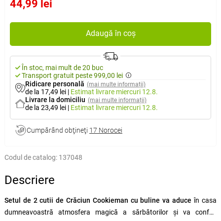
44,99 lei
Adaugă în coș
În stoc, mai mult de 20 buc
Transport gratuit peste 999,00 lei
Ridicare personală
(mai multe informații)
de la 17,49 lei
|
Estimat livrare
miercuri 12.8.
Livrare la domiciliu
(mai multe informații)
de la 23,49 lei
|
Estimat livrare
miercuri 12.8.
Cumpărând obţineţi
17 Norocei
Codul de catalog:
137048
Descriere
Setul de 2 cutii de Crăciun Cookieman cu buline va aduce
în casa
dumneavoastră atmosfera magică a sărbătorilor și va conferi