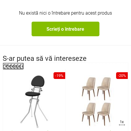
Nu există nici o întrebare pentru acest produs
Scrieți o întrebare
S-ar putea să vă intereseze
Previous
%
-19%
-20%
1x