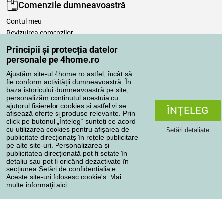
Comenzile dumneavoastră
Contul meu
Revizuirea comenzilor
Reclamaţii
Principii și protecția datelor
Retragere de la contract
personale pe 4home.ro
Regulile de procesare a recenziilor
Ajustăm site-ul 4home.ro astfel, încât să
fie conform activității dumneavoastră. În
baza istoricului dumneavoastră pe site,
Metode de transport
personalizăm conținutul acestuia cu
ajutorul fișierelor cookies și astfel vi se
ÎNŢELEG
afisează oferte si produse relevante. Prin
click pe butonul „Înteleg“ sunteți de acord
Metode de plată
cu utilizarea cookies pentru afișarea de
Setări detaliate
publicitate direcționatș în rețele publicitare
pe alte site-uri. Personalizarea și
publicitatea direcționată pot fi setate în
detaliu sau pot fi oricând dezactivate în
Magazin de încredere
secțiunea
Setări de confidențialiate
Aceste site-uri folosesc cookie's. Mai
multe informaţii
aici
.
Protecţia datelor cu caracter personal