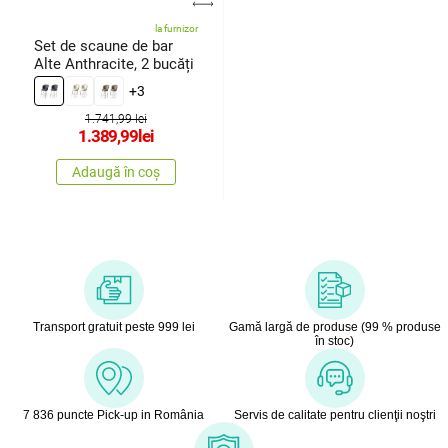
la furnizor
Set de scaune de bar
Alte Anthracite, 2 bucăți
+3
1.741,99 lei
1.389,99
lei
Adaugă în coș
Transport gratuit peste 999 lei
Gamă largă de produse (99 % produse
în stoc)
7 836 puncte Pick-up in România
Servis de calitate pentru clienţii noştri