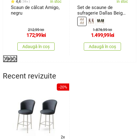
4,4
în stoc
în stoc
36x
Scaun de călcat Amigo,
Set de scaune de
negru
sufragerie Dallas Beige
and Brown, 4 buc.
212,99 lei
1.876,99 lei
172,99
lei
1.499,99
lei
Adaugă în coș
Adaugă în coș
Next
Recent revizuite
-20%
2x