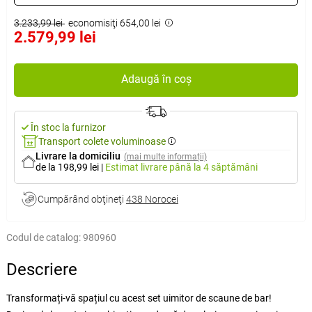
3.233,99 lei
economisiţi 654,00 lei
2.579,99 lei
Adaugă în coș
În stoc la furnizor
Transport colete voluminoase
Livrare la domiciliu
(mai multe informații)
de la 198,99 lei
|
Estimat livrare
până la 4 săptămâni
Cumpărând obţineţi
438 Norocei
Codul de catalog:
980960
Descriere
Transformați-vă spațiul cu acest set uimitor de scaune de bar!