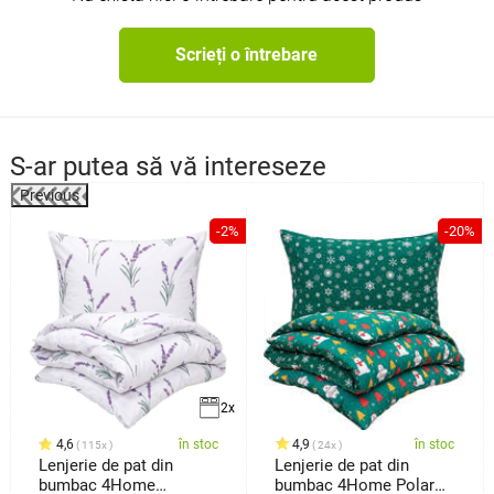
Scrieți o întrebare
S-ar putea să vă intereseze
Previous
%
-2%
-20%
2x
4,6
în stoc
4,9
în stoc
115x
24x
Lenjerie de pat din
Lenjerie de pat din
bumbac 4Home
bumbac 4Home Polar