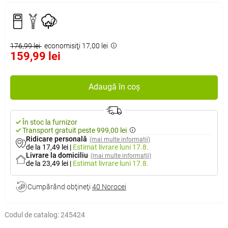
176,99 lei
economisiţi 17,00 lei
159,99 lei
Adaugă în coș
În stoc la furnizor
Transport gratuit peste 999,00 lei
Ridicare personală
(mai multe informații)
de la 17,49 lei
|
Estimat livrare
luni 17.8.
Livrare la domiciliu
(mai multe informații)
de la 23,49 lei
|
Estimat livrare
luni 17.8.
Cumpărând obţineţi
40 Norocei
Codul de catalog:
245424