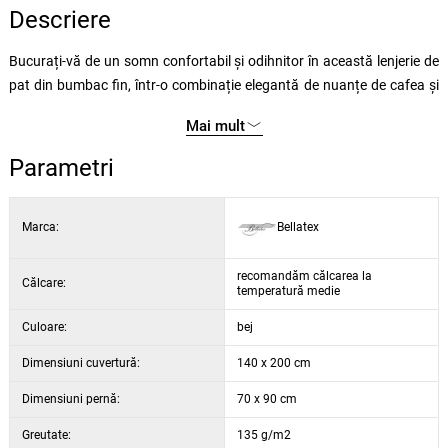
Descriere
Bucurați-vă de un somn confortabil și odihnitor în această lenjerie de
pat din bumbac fin, într-o combinație elegantă de nuanțe de cafea și
bej, cu un motiv natural discret. Designul atemporal, cu elemente
Mai mult
florale, va aduce în dormitorul dumneavoastră armonie, confort și un
sentiment de puritate.
Parametri
De ce să alegeți această lenjerie de pat din bumbac?
Marca:
Bellatex
Bumbac natural
Plăcut de moale la atingere
Material respirabil pentru un somn confortabil
recomandăm călcarea la
Călcare:
temperatură medie
Absorbe excelent umezeala
Închidere practică cu fermoar
Culoare:
bej
Fermoar de calitate cu cursor cu buton
Dimensiuni cuvertură:
140 x 200 cm
Potrivit pentru călcare
Model natural elegant în nuanțe de bej și cafea
Dimensiuni pernă:
70 x 90 cm
Greutate:
135 g/m2
Caracteristici ale produsului