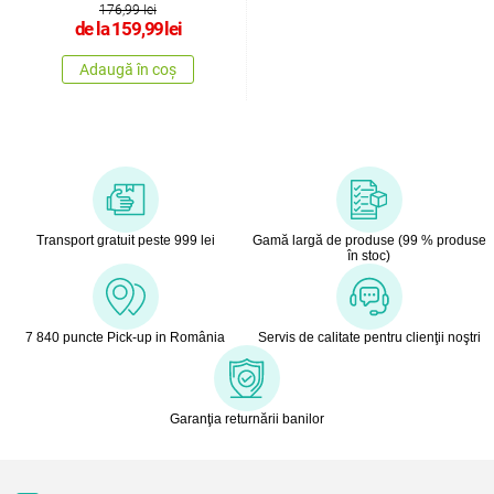
176,99 lei
de la
159,99
lei
Adaugă în coș
Transport gratuit peste 999 lei
Gamă largă de produse (99 % produse
în stoc)
7 840 puncte Pick-up in România
Servis de calitate pentru clienţii noştri
Garanţia returnării banilor