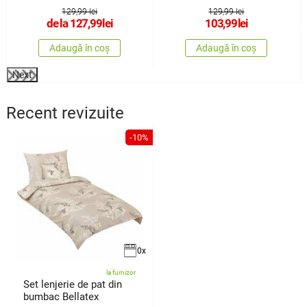
Lavender, 140 x
Bear, 140 x200 cm, 70 x
129,99 lei
129,99 lei
90 cm
de la
127,99
lei
103,99
lei
Adaugă în coș
Adaugă în coș
Next
Recent revizuite
-10%
0x
la furnizor
Set lenjerie de pat din
bumbac Bellatex