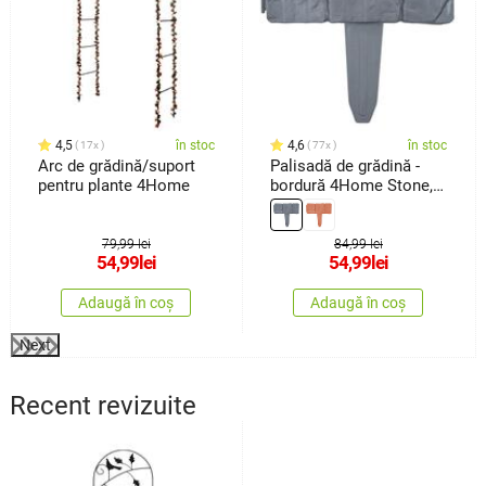
4,5
în stoc
4,6
în stoc
17x
77x
Arc de grădină/suport
Palisadă de grădină -
pentru plante 4Home
bordură 4Home Stone,
2,5 m
79,99 lei
84,99 lei
54,99
lei
54,99
lei
Adaugă în coș
Adaugă în coș
Next
Recent revizuite