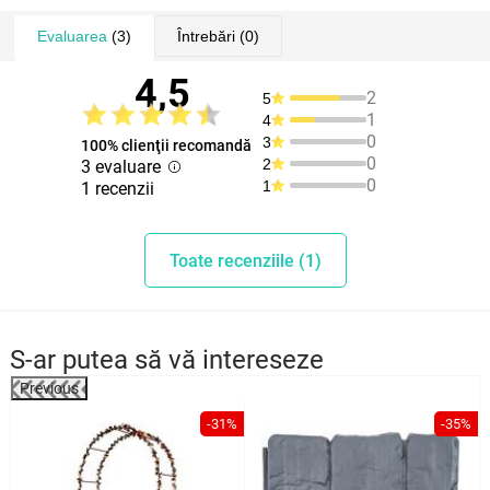
Evaluarea
(3)
Întrebări
(0)
4,5
2
5
1
4
0
3
100% clienţii recomandă
0
2
3 evaluare
0
1
1 recenzii
Toate recenziile (1)
S-ar putea să vă intereseze
Previous
%
-31%
-35%