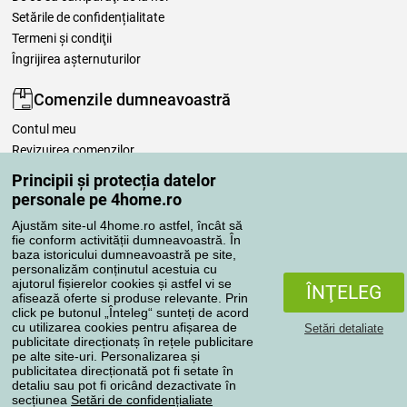
Setările de confidențialitate
Termeni şi condiţii
Îngrijirea așternuturilor
Comenzile dumneavoastră
Contul meu
Revizuirea comenzilor
Reclamaţii
Principii și protecția datelor
Retragere de la contract
personale pe 4home.ro
Regulile de procesare a recenziilor
Ajustăm site-ul 4home.ro astfel, încât să
fie conform activității dumneavoastră. În
baza istoricului dumneavoastră pe site,
Metode de transport
personalizăm conținutul acestuia cu
ajutorul fișierelor cookies și astfel vi se
ÎNŢELEG
afisează oferte si produse relevante. Prin
click pe butonul „Înteleg“ sunteți de acord
Metode de plată
cu utilizarea cookies pentru afișarea de
Setări detaliate
publicitate direcționatș în rețele publicitare
pe alte site-uri. Personalizarea și
publicitatea direcționată pot fi setate în
detaliu sau pot fi oricând dezactivate în
Magazin de încredere
secțiunea
Setări de confidențialiate