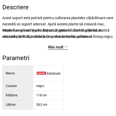
Descriere
Acest suport este potrivit pentru cultivarea plantelor cățărătoare care
necesită un suport adecvat. Ajută aceste plante să crească mai
sănătoase și mai repede. Suportul poate fi folosit în grădină, în
Poate fi amplasat în pământ sau în ghivece. Construcție decorativă
straturile de flori, pe balcoane și, de asemenea, pe terasă.
robustă și stabilă realizată din metal de înaltă calitate cu finisaj negru
Mai mult
Parametri
Marca:
Aldotrade
Culoare:
negru
Înălţime:
118 cm
Lăţime:
38,5 cm