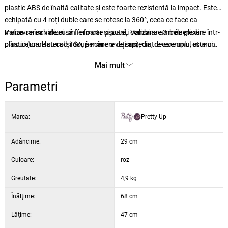
plastic ABS de înaltă calitate și este foarte rezistentă la impact. Este
echipată cu 4 roți duble care se rotesc la 360°, ceea ce face ca
manevrarea valizei să fie foarte ușoară. Valiza are 3 mânere din
Valiza se închide cu un fermoar și puteți combina ambele glisiere într-
plastic (unul lateral și două mânere de sus), dintre care unul este un
o încuietoare cu cod TSA, pe care o veți aprecia, de exemplu, atunci
mâner telescopic, care are un sistem de blocare anti-șoc și
când călătoriți în aeroport. Interiorul valizei are un separator din
Mai mult
posibilitatea de a regla înălțimea în mai multe poziții.
material textil cu un buzunar și prindere încrucișată pentru a fixa și
organiza mai bine obiectele din valiză. Valiza este, de asemenea,
Parametri
echipată cu un dispozitiv de expansiune, datorită căruia poate fi
extinsă în adâncime cu câțiva centimetri după ce se desface 1
Marca:
Pretty Up
fermoar, mărind astfel volumul spațiului cu până la o cincime.
Adâncime:
29 cm
Culoare:
roz
Greutate:
4,9 kg
Înălţime:
68 cm
Lăţime:
47 cm