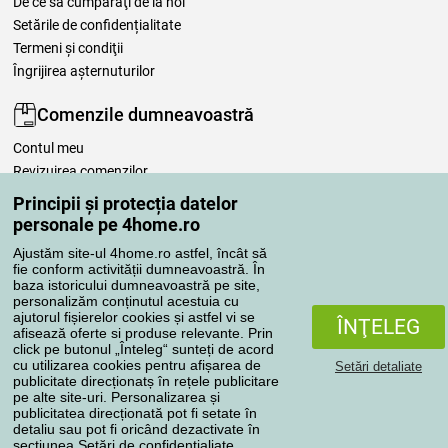
De ce să cumpăraţi de la noi
Setările de confidențialitate
Termeni şi condiţii
Îngrijirea așternuturilor
Comenzile dumneavoastră
Contul meu
Revizuirea comenzilor
Reclamaţii
Principii și protecția datelor
Retragere de la contract
personale pe 4home.ro
Regulile de procesare a recenziilor
Ajustăm site-ul 4home.ro astfel, încât să
fie conform activității dumneavoastră. În
baza istoricului dumneavoastră pe site,
Metode de transport
personalizăm conținutul acestuia cu
ajutorul fișierelor cookies și astfel vi se
ÎNŢELEG
afisează oferte si produse relevante. Prin
click pe butonul „Înteleg“ sunteți de acord
Metode de plată
cu utilizarea cookies pentru afișarea de
Setări detaliate
publicitate direcționatș în rețele publicitare
pe alte site-uri. Personalizarea și
publicitatea direcționată pot fi setate în
detaliu sau pot fi oricând dezactivate în
Magazin de încredere
secțiunea
Setări de confidențialiate