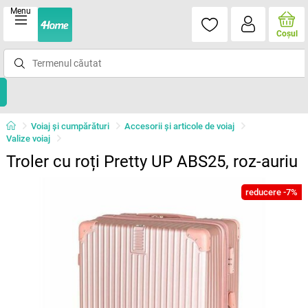
Menu
Coşul
Voiaj și cumpărături
Accesorii și articole de voiaj
Valize voiaj
Troler cu roți Pretty UP ABS25, roz-auriu
reducere -7%