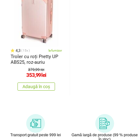
4,3
15x
la furnizor
Troler cu roți Pretty UP
ABS25, roz-auriu
379,99 lei
353,99
lei
Adaugă în coș
Transport gratuit peste 999 lei
Gamă largă de produse (99 % produse
în stoc)