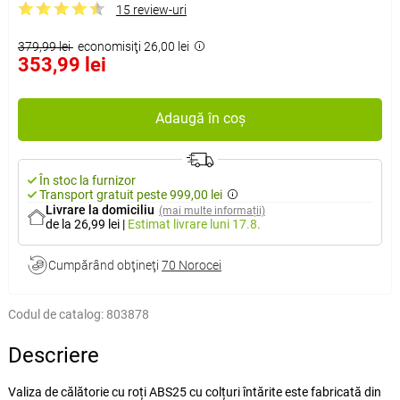
15 review-uri
379,99 lei
economisiţi 26,00 lei
353,99 lei
Adaugă în coș
În stoc la furnizor
Transport gratuit peste 999,00 lei
Livrare la domiciliu
(mai multe informații)
de la 26,99 lei
|
Estimat livrare
luni 17.8.
Cumpărând obţineţi
70 Norocei
Codul de catalog:
803878
Descriere
Valiza de călătorie cu roți ABS25 cu colțuri întărite este fabricată din