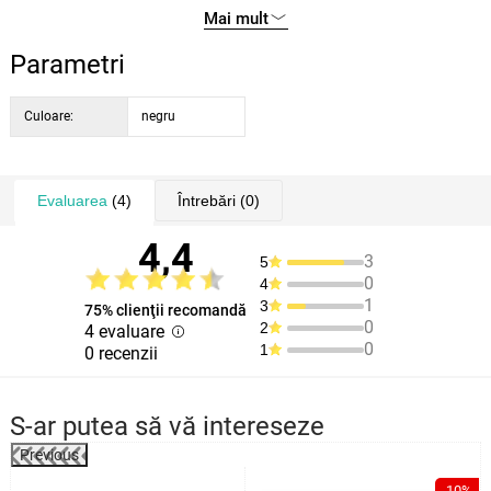
Mai mult
Parametri
Culoare:
negru
Evaluarea
(4)
Întrebări
(0)
4,4
3
5
0
4
1
3
75% clienţii recomandă
0
2
4 evaluare
0
1
0 recenzii
S-ar putea să vă intereseze
Previous
%
-10%