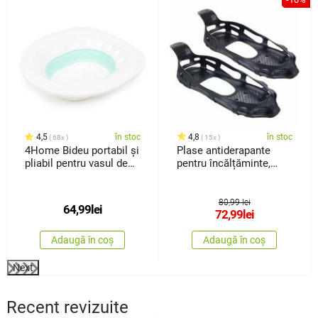
4,5
în stoc
4,8
în stoc
68x
15x
4Home Bideu portabil și
Plase antiderapante
pliabil pentru vasul de
pentru încălțăminte,
WC
măr.42-46
80,99 lei
64,99
lei
72,99
lei
Adaugă în coș
Adaugă în coș
Next
Recent revizuite