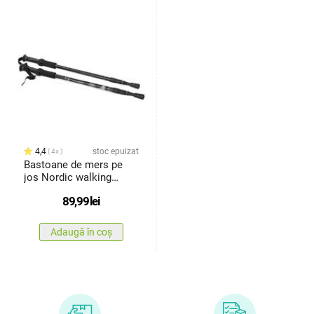
4,4
stoc epuizat
4x
Bastoane de mers pe
jos Nordic walking
antishock,negru
89,99
lei
Adaugă în coș