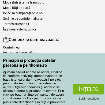
Modalităţi şi tarife transport
Modalităţi de plată
De ce să cumpăraţi de la noi
Setările de confidențialitate
Termeni şi condiţii
Îngrijirea așternuturilor
Comenzile dumneavoastră
Contul meu
Revizuirea comenzilor
Reclamaţii
Principii și protecția datelor
Retragere de la contract
personale pe 4home.ro
Regulile de procesare a recenziilor
Ajustăm site-ul 4home.ro astfel, încât să
fie conform activității dumneavoastră. În
baza istoricului dumneavoastră pe site,
Metode de transport
personalizăm conținutul acestuia cu
ajutorul fișierelor cookies și astfel vi se
ÎNŢELEG
afisează oferte si produse relevante. Prin
click pe butonul „Înteleg“ sunteți de acord
Metode de plată
cu utilizarea cookies pentru afișarea de
Setări detaliate
publicitate direcționatș în rețele publicitare