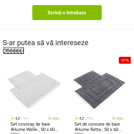
Scrieți o întrebare
S-ar putea să vă intereseze
Previous
-31%
4,2
în stoc
4,2
în stoc
13x
27x
Set covoraș de baie
Set de covoare de baie
4Home Welle , 50 x 60
4Home Retta , 50 x 60