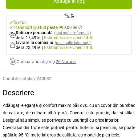
Adaugă în coș
În stoc
Transport gratuit peste 999,00 lei
Ridicare personală
(mai multe informații)
de la 17,49 lei
|
Estimat livrare
vineri 14.8.
Livrare la domiciliu
(mai multe informații)
de la 23,49 lei
|
Estimat livrare
vineri 14.8.
Cumpărând obţineţi
26 Norocei
Codul de catalog:
243082
Descriere
Adăugați eleganță și confort maxim băii dvs. cu un covor din bumbac
de calitate, de culoare albă pură. Covorul este practic, dar și stilat.
Designul său simplu se potrivește cu ușurință cu orice interior.
Covorașul din froté este potrivit pentru hoteluri și pensiuni, se poate
spăla la 95 °C, material gros de calitate, cu model de pietricele.