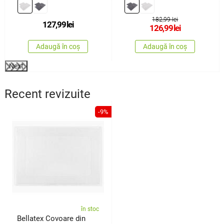
cm, 60 x100 cm
cm,60 x 100 cm
182,99 lei
127,99
lei
126,99
lei
Adaugă în coș
Adaugă în coș
Next
Recent revizuite
-9%
în stoc
Bellatex Covoare din