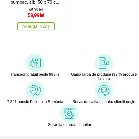
bumbac, alb, 50 x 70 cm
, 50x 70 cm
65,99 lei
59,99
lei
Adaugă în coș
Transport gratuit peste 999 lei
Gamă largă de produse (99 % produse
în stoc)
7 841 puncte Pick-up in România
Servis de calitate pentru clienţii noştri
Garanţia returnării banilor