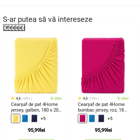
S-ar putea să vă intereseze
Previous
4,6
în stoc
4,6
în stoc
428x
223x
Cearşaf de pat 4Home
Cearşaf de pat 4Home
jersey, galben, 180 x 200
bumbac jersey, roz, 180
cm
x 200 cm
+5
+5
95,99
lei
95,99
lei