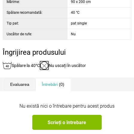
Mărime:
90 x 200 cm
Spălare recomandată:
40 °C
Tip pat:
pat single
Uscător de rufe:
Nu
Îngrijirea produsului
Spălare la 40°C
Nu uscați în uscător
Evaluarea
Întrebări
(0)
Nu există nici o întrebare pentru acest produs
Scrieți o întrebare