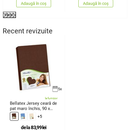
Adaugă în coș
Adaugă în coș
Next
Recent revizuite
5x
la furnizor
Bellatex Jersey ceară de
pat maro închis, 90 x
200
+5
de la
83,99
lei