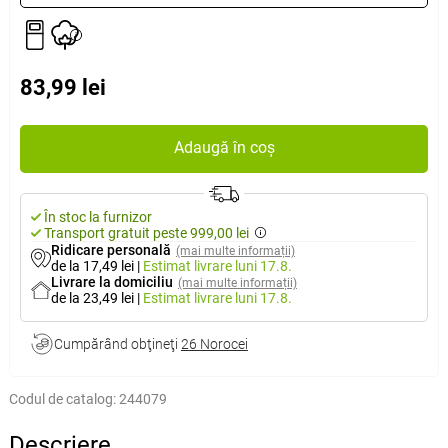
83,99 lei
Adaugă în coș
În stoc la furnizor
Transport gratuit peste 999,00 lei
Ridicare personală
(mai multe informații)
de la 17,49 lei
|
Estimat livrare
luni 17.8.
Livrare la domiciliu
(mai multe informații)
de la 23,49 lei
|
Estimat livrare
luni 17.8.
Cumpărând obţineţi
26 Norocei
Codul de catalog:
244079
Descriere