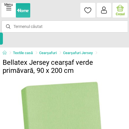
Menu
Coşul
Textile casă
Cearșafuri
Cearșafuri Jersey
Bellatex Jersey cearșaf verde
primăvară, 90 x 200 cm