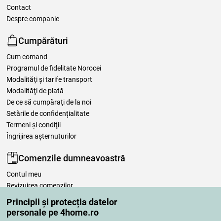
Contact
Despre companie
Cumpărături
Cum comand
Programul de fidelitate Norocei
Modalităţi şi tarife transport
Modalităţi de plată
De ce să cumpăraţi de la noi
Setările de confidențialitate
Termeni şi condiţii
Îngrijirea așternuturilor
Comenzile dumneavoastră
Contul meu
Revizuirea comenzilor
Reclamaţii
Principii și protecția datelor
Retragere de la contract
personale pe 4home.ro
Regulile de procesare a recenziilor