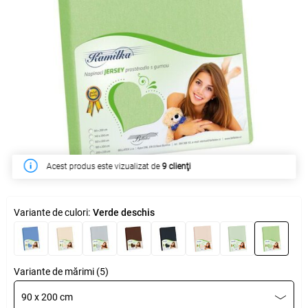
Acest produs este vizualizat de
În săptămâna acesta a fost cumpărat de
9 clienţi
13 clienţi
Variante de culori:
Verde deschis
Variante de mărimi (5)
90 x 200 cm