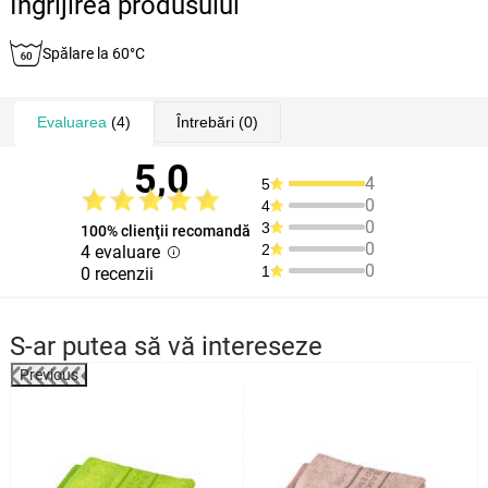
Îngrijirea produsului
Spălare la 60°C
Evaluarea
(4)
Întrebări
(0)
5,0
4
5
0
4
0
3
100% clienţii recomandă
0
2
4 evaluare
0
1
0 recenzii
S-ar putea să vă intereseze
Previous