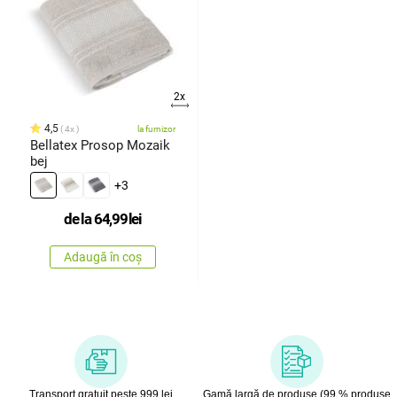
2x
4,5
4x
la furnizor
Bellatex Prosop Mozaik
bej
+3
de la
64,99
lei
Adaugă în coș
Transport gratuit peste 999 lei
Gamă largă de produse (99 % produse