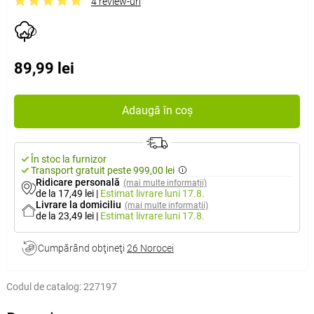
4 review-uri
89,99 lei
Adaugă în coș
În stoc la furnizor
Transport gratuit peste 999,00 lei
Ridicare personală
(mai multe informații)
de la 17,49 lei
|
Estimat livrare
luni 17.8.
Livrare la domiciliu
(mai multe informații)
de la 23,49 lei
|
Estimat livrare
luni 17.8.
Cumpărând obţineţi
26 Norocei
Codul de catalog:
227197