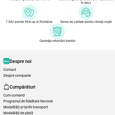
în stoc)
7 842 puncte Pick-up in România
Servis de calitate pentru clienţii noştri
Garanţia returnării banilor
Despre noi
Contact
Despre companie
Cumpărături
Cum comand
Programul de fidelitate Norocei
Modalităţi şi tarife transport
Modalităţi de plată