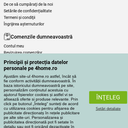
De ce să cumpăraţi de la noi
Setările de confidențialitate
Termeni şi condiţii
Îngrijirea așternuturilor
Comenzile dumneavoastră
Contul meu
Revizuirea comenzilor
Reclamaţii
Principii și protecția datelor
Retragere de la contract
personale pe 4home.ro
Regulile de procesare a recenziilor
Ajustăm site-ul 4home.ro astfel, încât să
fie conform activității dumneavoastră. În
baza istoricului dumneavoastră pe site,
Metode de transport
personalizăm conținutul acestuia cu
ajutorul fișierelor cookies și astfel vi se
ÎNŢELEG
afisează oferte si produse relevante. Prin
click pe butonul „Înteleg“ sunteți de acord
Metode de plată
cu utilizarea cookies pentru afișarea de
Setări detaliate
publicitate direcționatș în rețele publicitare
pe alte site-uri. Personalizarea și
publicitatea direcționată pot fi setate în
detaliu sau pot fi oricând dezactivate în
Magazin de încredere